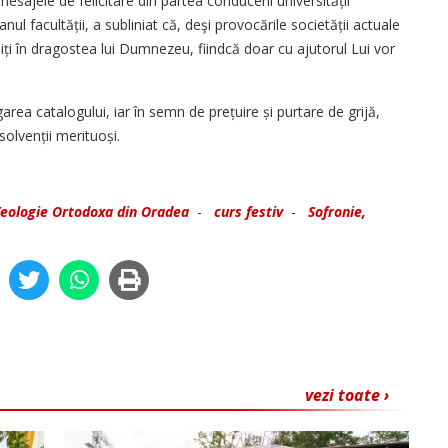
sajele de felicitare din partea conducerii universității
nul facultății, a subliniat că, deşi provocările societății actuale
iți în dragostea lui Dumnezeu, fiindcă doar cu ajutorul Lui vor
rea catalogului, iar în semn de prețuire și purtare de grijă,
solvenții merituoși.
Teologie Ortodoxa din Oradea
-
curs festiv
-
Sofronie,
vezi toate ›