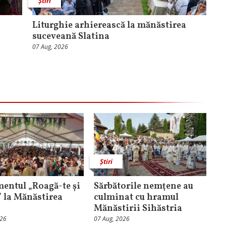
Știri
Liturghie arhierească la mănăstirea
suceveană Slatina
07 Aug, 2026
Știri
entul „Roagă-te și
Sărbătorile nemţene au
” la Mănăstirea
culminat cu hramul
Mănăstirii Sihăstria
026
07 Aug, 2026