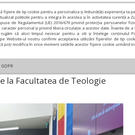
ză fişiere de tip cookie pentru a personaliza și îmbunătăți experiența ta p
alizat politicile pentru a integra în acestea și în activitatea curentă a Z
opuse de Regulamentul (UE) 2016/679 privind protecția persoanelor fizi
 caracter personal și privind libera circulație a acestor date. Înainte de 
eologie și spiritualitate
Educaţie și Cultură
Societate
rugăm să aloci timpul necesar pentru a citi și înțelege conținutul Pol
pe Website-ul nostru confirmi acceptarea utilizării fişierelor de tip cook
că poți modifica în orice moment setările acestor fişiere cookie urmând ins
An omagial
Comunicate de presă
Documentar
GDPR
stivitatea de absolvire la Facultatea de Teologie Ortodoxă din Oradea
re la Facultatea de Teologie
ie
Februarie
Martie
Aprilie
Mai
Iunie