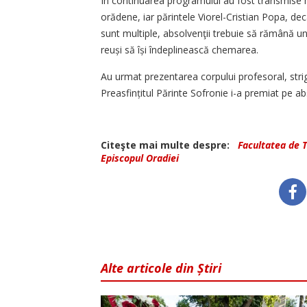
În continuarea programului au fost transmise me
orădene, iar părintele Viorel-Cris­tian Popa, deca
sunt multiple, absolvenţii trebuie să rămână un
reuși să își îndeplinească chemarea.
Au urmat prezentarea corpului profesoral, striga
Preasfințitul Părinte Sofronie i-a premiat pe ab
Citeşte mai multe despre:
Facultatea de 
Episcopul Oradiei
Alte articole din Știri