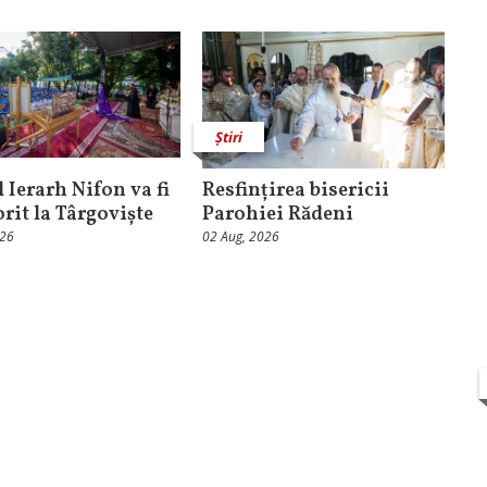
Știri
 Ierarh Nifon va fi
Resfințirea bisericii
orit la Târgoviște
Parohiei Rădeni
026
02 Aug, 2026