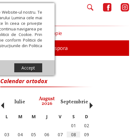
e Website-ul nostru. Te
iarului Lumina cele mai
ce în ceea ce privește
a continua navigarea pe
Opinii
Filantropie
iticii de Cookie. Prin
ie conform Politicii de
trucțiunile din Politica
In memoriam
Diaspora
Accept
Calendar ortodox
‹
›
August
Iulie
Septembrie
Octombrie
Noiembri
2026
L
M
M
J
V
S
D
01
02
03
04
05
06
07
08
09