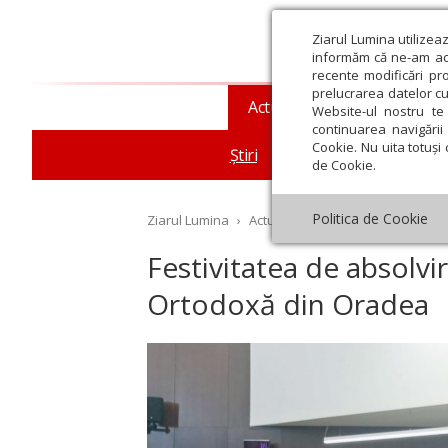
Ziarul Lumina utilizea
informăm că ne-am actu
recente modificări pr
prelucrarea datelor cu
Actualitate religioasă
T
Website-ul nostru te 
continuarea navigării 
Cookie. Nu uita totuși 
Știri
Mesaje și cuvântări
de Cookie.
Politica de Cookie
Ziarul Lumina
›
Actualitate religioasă
›
Știri
›
Fe
Festivitatea de absolvi
Ortodoxă din Oradea
st
Septembrie
Octombrie
Noiembrie
Decembrie
Ianuar