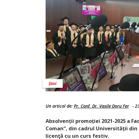
Știri
Un articol de:
Pr. Conf. Dr. Vasile Doru Fer
-
2
Absolvenții promoției 2021-2025 a Fac
Coman”, din cadrul Universității din 
licenţă cu un curs festiv.