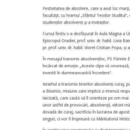
Festivitatea de absolvire, care a avut loc marţi,
facultăţii, cu hramul „Sfântul Teodor Studitul”
studenților absolvenți şi a invitaților.
Cursul festiv s-a desfășurat în Aula Magna a Uni
Episcopul Oradiei, prof. univ. dr. habil. Livia Ba
pr. prof. univ. dr. habil. Viorel-Cristian Popa, și a 
În mesajul transmis absolven­ți­lor, PS Părint
încărcat de emoție: „Aceste clipe vă onorează, î
investit în dumneavoastră încredere”.
Ierarhul a transmis tinerilor ab­sol­venți curaj,
a Bisericii, misiune care implică o imensă resp
laicizată, care caută să îl orienteze pe om mai 
unor astfel de provocări, absolvenţii, viitorii 
dovadă de curaj, sacrificiu în lucrarea de aposto
singuri, ci vor fi împreună cu Mântuitorul Hristos