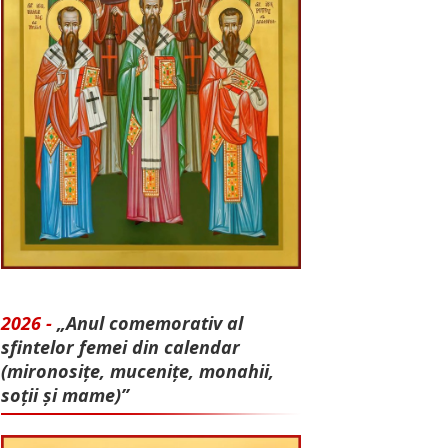
2026 -
„Anul comemorativ al
sfintelor femei din calendar
(mironosițe, mu­cenițe, monahii,
soții și mame)”