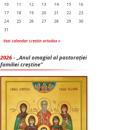
10
11
12
13
14
15
16
17
18
19
20
21
22
23
24
25
26
27
28
29
30
31
Vezi calendar crestin ortodox »
2026 -
„Anul omagial al pastorației
familiei creștine”