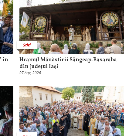
Știri
 în
Hramul Mănăstirii Sângeap‑Basaraba
din judeţul Iaşi
07 Aug, 2026