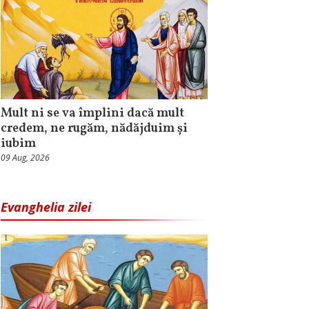
Mult ni se va împlini dacă mult
credem, ne rugăm, nădăjduim și
iubim
09 Aug, 2026
Evanghelia zilei