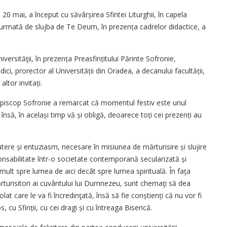
 20 mai, a început cu săvârșirea Sfintei Liturghii, în capela
, urmată de slujba de Te Deum, în prezența cadrelor didactice, a
versităţii, în prezența Preasfințitului Părinte Sofronie,
ndici, prorector al Universității din Oradea, a decanului facultății,
altor invitați.
e Episcop Sofronie a remarcat că momentul festiv este unul
nsă, în același timp vă și obligă, deoarece toți cei prezenți au
 putere și entuziasm, necesare în misiunea de mărturisire și slujire
onsabilitate într-o societate contemporană secularizată și
mult spre lumea de aici decât spre lumea spirituală. În faţa
mărturisitori ai cuvântului lui Dumnezeu, sunt chemaţi să dea
lat care le va fi încredinţată, însă să fie conștienți că nu vor fi
, cu Sfinții, cu cei dragi și cu întreaga Biserică.