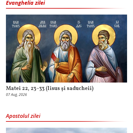
Evanghelia zilei
Matei 22, 23–33 (Iisus și saducheii)
07 Aug, 2026
Apostolul zilei