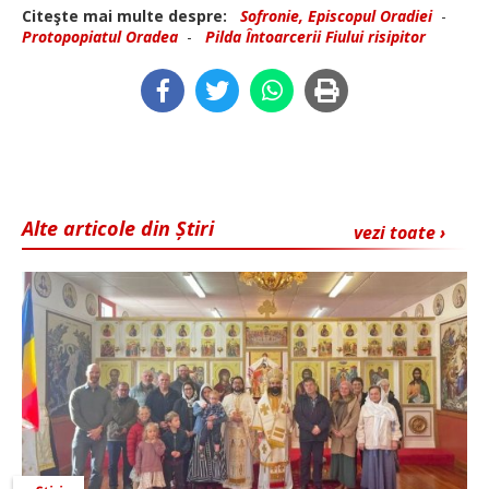
Citeşte mai multe despre:
Sofronie, Episcopul Oradiei
-
Protopopiatul Oradea
-
Pilda Întoarcerii Fiului risipitor
Alte articole din Știri
vezi toate ›