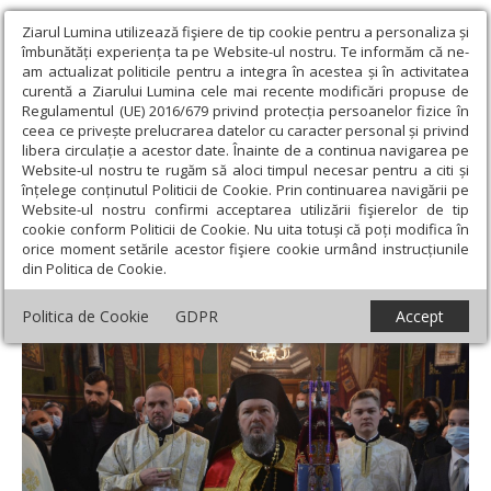
Ziarul Lumina utilizează fişiere de tip cookie pentru a personaliza și
îmbunătăți experiența ta pe Website-ul nostru. Te informăm că ne-
am actualizat politicile pentru a integra în acestea și în activitatea
curentă a Ziarului Lumina cele mai recente modificări propuse de
Regulamentul (UE) 2016/679 privind protecția persoanelor fizice în
ceea ce privește prelucrarea datelor cu caracter personal și privind
libera circulație a acestor date. Înainte de a continua navigarea pe
Website-ul nostru te rugăm să aloci timpul necesar pentru a citi și
Ziarul Lumina
›
Actualitate religioasă
›
Știri
›
Hirotonie de preot
înțelege conținutul Politicii de Cookie. Prin continuarea navigării pe
şi diacon în Episcopia Oradiei
Website-ul nostru confirmi acceptarea utilizării fişierelor de tip
cookie conform Politicii de Cookie. Nu uita totuși că poți modifica în
Hirotonie de preot şi diacon în Episcopia
orice moment setările acestor fişiere cookie urmând instrucțiunile
din Politica de Cookie.
Oradiei
Politica de Cookie
GDPR
Accept