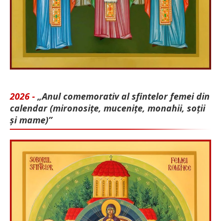
2026 -
„Anul comemorativ al sfintelor femei din
calendar (mironosițe, mu­cenițe, monahii, soții
și mame)”