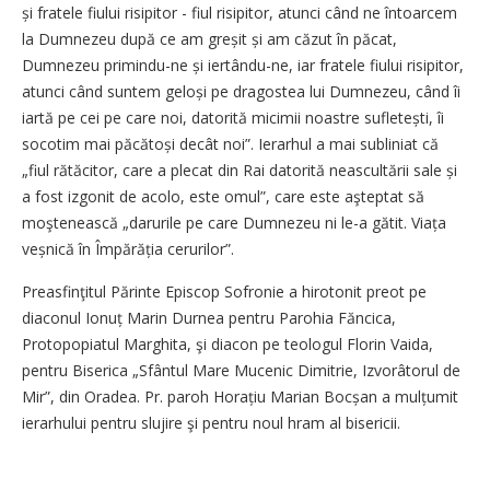
și fratele fiului risipitor - fiul risipitor, atunci când ne întoarcem
la Dumnezeu după ce am greșit și am căzut în păcat,
Dumnezeu primindu-ne și iertându-ne, iar fratele fiului risipitor,
atunci când suntem geloși pe dragostea lui Dumnezeu, când îi
iartă pe cei pe care noi, datorită micimii noastre sufletești, îi
socotim mai păcătoși decât noi”. Ierarhul a mai subliniat că
„fiul rătăcitor, care a plecat din Rai datorită neascultării sale și
a fost izgonit de acolo, este omul”, care este aşteptat să
moştenească „darurile pe care Dumnezeu ni le-a gătit. Viața
veșnică în Împărăția cerurilor”.
Preasfinţitul Părinte Episcop Sofronie a hirotonit preot pe
diaconul Ionuț Marin Durnea pentru Parohia Făncica,
Protopopiatul Marghita, şi diacon pe teologul Florin Vaida,
pentru Biserica „Sfântul Mare Mucenic Dimitrie, Izvorâtorul de
Mir”, din Oradea. Pr. paroh Horațiu Marian Bocșan a mulțumit
ierarhului pentru slujire şi pentru noul hram al bisericii.