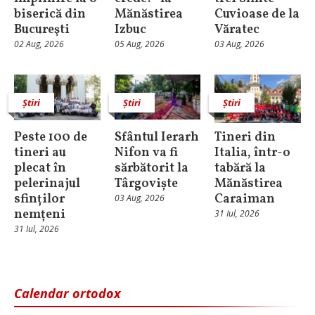
biserică din
Mănăstirea
Cuvioase de la
Bucureşti
Izbuc
Văratec
02 Aug, 2026
05 Aug, 2026
03 Aug, 2026
Știri
Știri
Știri
Peste 100 de
Sfântul Ierarh
Tineri din
tineri au
Nifon va fi
Italia, într-o
plecat în
sărbătorit la
tabără la
pelerinajul
Târgoviște
Mănăstirea
sfinților
Caraiman
03 Aug, 2026
nemțeni
31 Iul, 2026
31 Iul, 2026
Calendar ortodox