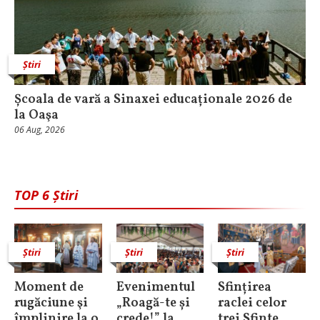
Știri
Școala de vară a Sinaxei educaționale 2026 de
la Oaşa
06 Aug, 2026
TOP 6 Știri
Știri
Știri
Știri
Moment de
Evenimentul
Sfințirea
rugăciune şi
„Roagă-te și
raclei celor
împlinire la o
crede!” la
trei Sfinte