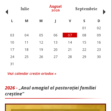
‹
›
August
Iulie
Septembrie
O
2026
L
M
M
J
V
S
D
01
02
03
04
05
06
07
08
09
10
11
12
13
14
15
16
17
18
19
20
21
22
23
24
25
26
27
28
29
30
31
Vezi calendar crestin ortodox »
2026 -
„Anul omagial al pastorației familiei
creștine”