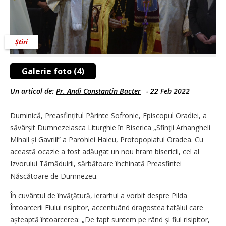
Știri
Galerie foto (4)
Un articol de:
Pr. Andi Constantin Bacter
-
22 Feb 2022
Duminică, Preasfințitul Părinte Sofronie, Episcopul Oradiei, a
săvârșit Dumnezeiasca Liturghie în Biserica „Sfinții Arhangheli
Mihail și Gavriil” a Parohiei Haieu, Protopopiatul Oradea. Cu
această ocazie a fost adăugat un nou hram bisericii, cel al
Izvorului Tămăduirii, sărbătoare închinată Preasfintei
Născătoare de Dumnezeu.
În cuvântul de învăţătură, ierarhul a vorbit despre Pilda
Întoarcerii Fiului risipitor, accentuând dragostea tatălui care
așteaptă întoarcerea: „De fapt suntem pe rând și fiul risipitor,