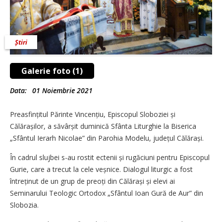
Știri
Galerie foto (1)
Data:
01 Noiembrie 2021
Preasfințitul Părinte Vincențiu, Episcopul Sloboziei și
Călărașilor, a săvârșit duminică Sfânta Liturghie la Biserica
„Sfântul Ierarh Nicolae” din Parohia Modelu, județul Călărași.
În cadrul slujbei s-au rostit ectenii și rugăciuni pentru Episcopul
Gurie, care a trecut la cele veșnice. Dialogul liturgic a fost
întreținut de un grup de preoți din Călărași și elevi ai
Seminarului Teologic Ortodox „Sfântul Ioan Gură de Aur” din
Slobozia.