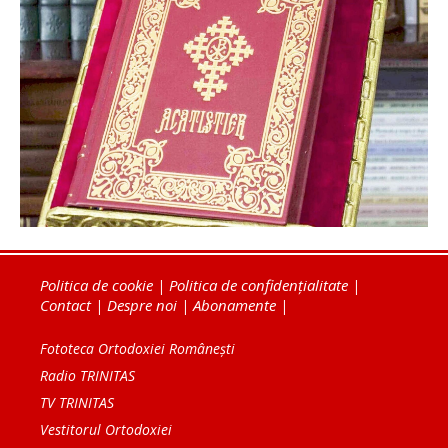
Politica de cookie
|
Politica de confidențialitate
|
Contact
|
Despre noi
|
Abonamente
|
Fototeca Ortodoxiei Românești
Radio TRINITAS
TV TRINITAS
Vestitorul Ortodoxiei