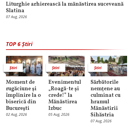
Liturghie arhierească la mănăstirea suceveană
Slatina
07 Aug, 2026
TOP 6 Știri
Știri
Știri
Știri
Moment de
Evenimentul
Sărbătorile
rugăciune şi
„Roagă-te și
nemţene au
împlinire la o
crede!” la
culminat cu
biserică din
Mănăstirea
hramul
Bucureşti
Izbuc
Mănăstirii
Sihăstria
02 Aug, 2026
05 Aug, 2026
07 Aug, 2026