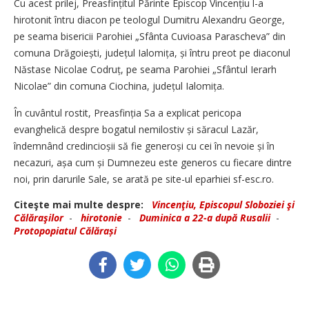
Cu acest prilej, Preasfințitul Părinte Episcop Vincențiu l-a
hirotonit întru diacon pe teologul Dumitru Alexandru George,
pe seama bisericii Parohiei „Sfânta Cuvioasa Parascheva” din
comuna Drăgoiești, județul Ialomița, și întru preot pe diaconul
Năstase Nicolae Codruț, pe seama Parohiei „Sfântul Ierarh
Nicolae” din comuna Ciochina, județul Ialomița.
În cuvântul rostit, Preasfinția Sa a explicat pericopa
evanghelică despre bogatul nemilostiv și săracul Lazăr,
îndemnând credincioșii să fie generoși cu cei în nevoie și în
necazuri, așa cum și Dumnezeu este generos cu fiecare dintre
noi, prin darurile Sale, se arată pe site-ul eparhiei sf-esc.ro.
Citeşte mai multe despre:
Vincenţiu, Episcopul Sloboziei şi
Călăraşilor
-
hirotonie
-
Duminica a 22-a după Rusalii
-
Protopopiatul Călărași