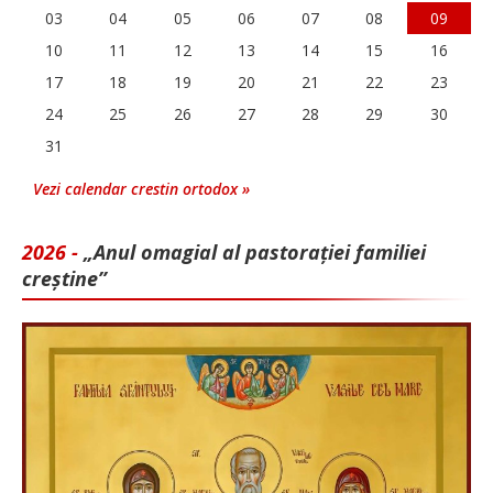
03
04
05
06
07
08
09
10
11
12
13
14
15
16
17
18
19
20
21
22
23
24
25
26
27
28
29
30
31
Vezi calendar crestin ortodox »
2026 -
„Anul omagial al pastorației familiei
creștine”