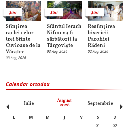
Știri
Știri
Știri
Sfințirea
Sfântul Ierarh
Resfințirea
raclei celor
Nifon va fi
bisericii
trei Sfinte
sărbătorit la
Parohiei
Cuvioase de la
Târgoviște
Rădeni
Văratec
03 Aug, 2026
02 Aug, 2026
03 Aug, 2026
Calendar ortodox
‹
›
August
Iulie
Septembrie
O
2026
L
M
M
J
V
S
D
01
02