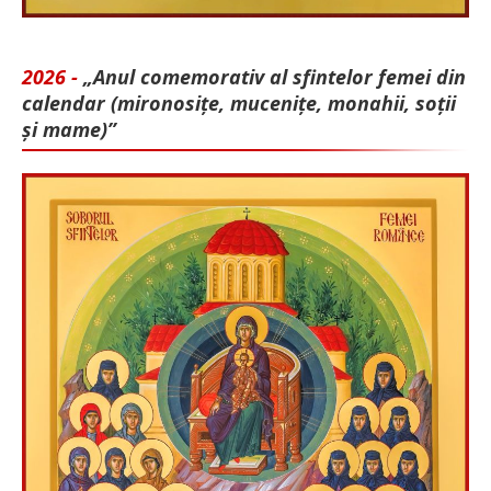
2026 -
„Anul comemorativ al sfintelor femei din
calendar (mironosițe, mu­cenițe, monahii, soții
și mame)”