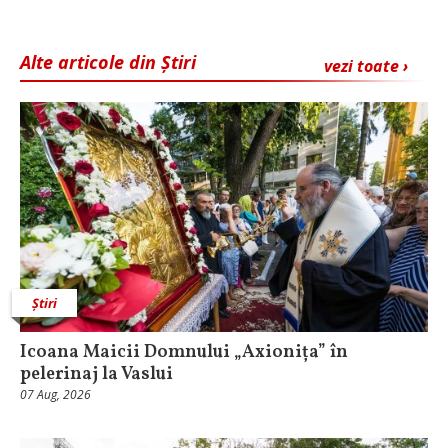
Alte articole din Știri
vezi toate ›
Știri
Icoana Maicii Domnului „Axionița” în
pelerinaj la Vaslui
07 Aug, 2026