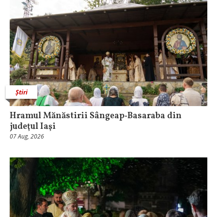
Știri
Hramul Mănăstirii Sângeap‑Basaraba din
judeţul Iaşi
07 Aug, 2026