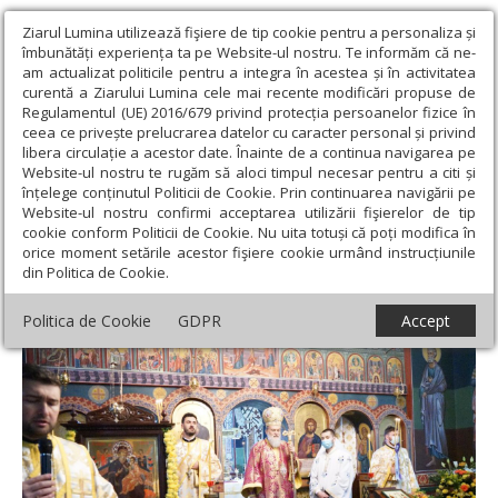
Ziarul Lumina utilizează fişiere de tip cookie pentru a personaliza și
îmbunătăți experiența ta pe Website-ul nostru. Te informăm că ne-
am actualizat politicile pentru a integra în acestea și în activitatea
curentă a Ziarului Lumina cele mai recente modificări propuse de
Regulamentul (UE) 2016/679 privind protecția persoanelor fizice în
ceea ce privește prelucrarea datelor cu caracter personal și privind
libera circulație a acestor date. Înainte de a continua navigarea pe
Website-ul nostru te rugăm să aloci timpul necesar pentru a citi și
Ziarul Lumina
›
Actualitate religioasă
›
Știri
›
Hirotonii în biserica
înțelege conținutul Politicii de Cookie. Prin continuarea navigării pe
Parohiei Modelu din județul Călărași
Website-ul nostru confirmi acceptarea utilizării fişierelor de tip
cookie conform Politicii de Cookie. Nu uita totuși că poți modifica în
Hirotonii în biserica Parohiei Modelu din
orice moment setările acestor fişiere cookie urmând instrucțiunile
din Politica de Cookie.
județul Călărași
Politica de Cookie
GDPR
Accept