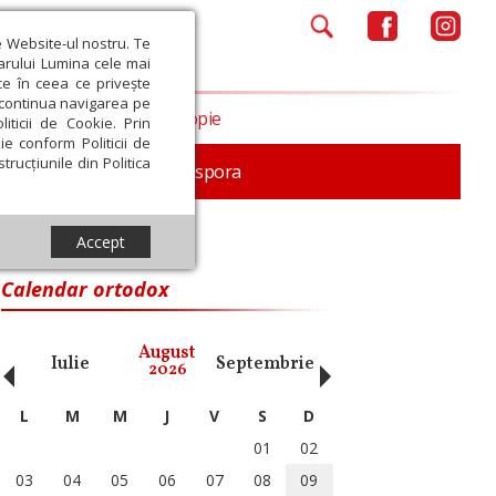
e Website-ul nostru. Te
iarului Lumina cele mai
ce în ceea ce privește
a continua navigarea pe
Opinii
Filantropie
iticii de Cookie. Prin
ie conform Politicii de
trucțiunile din Politica
In memoriam
Diaspora
Accept
Calendar ortodox
‹
›
August
Iulie
Septembrie
Octombrie
Noiembri
2026
L
M
M
J
V
S
D
01
02
03
04
05
06
07
08
09