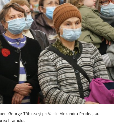
obert George Tătulea şi pr: Vasile Alexandru Prodea, au
area hramului.