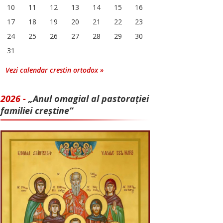
10
11
12
13
14
15
16
17
18
19
20
21
22
23
24
25
26
27
28
29
30
31
Vezi calendar crestin ortodox »
2026 -
„Anul omagial al pastorației
familiei creștine”