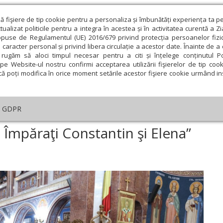
ză fişiere de tip cookie pentru a personaliza și îmbunătăți experiența ta p
alizat politicile pentru a integra în acestea și în activitatea curentă a Z
opuse de Regulamentul (UE) 2016/679 privind protecția persoanelor fizi
 caracter personal și privind libera circulație a acestor date. Înainte de 
eologie și spiritualitate
Educaţie și Cultură
Societate
rugăm să aloci timpul necesar pentru a citi și înțelege conținutul Pol
pe Website-ul nostru confirmi acceptarea utilizării fişierelor de tip cook
că poți modifica în orice moment setările acestor fişiere cookie urmând ins
An omagial
Comunicate de presă
Documentar
GDPR
am la Biserica „Sfinţii Împăraţi Constantin şi Elena” din Braşov
i Împăraţi Constantin şi Elena”
ie
Februarie
Martie
Aprilie
Mai
Iunie