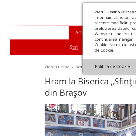
Ziarul Lumina utilizea
informăm că ne-am actu
recente modificări pr
prelucrarea datelor cu
Actualitate religioasă
T
Website-ul nostru te 
continuarea navigării 
Cookie. Nu uita totuși 
Știri
Mesaje și cuvântări
de Cookie.
Politica de Cookie
Ziarul Lumina
›
Actualitate religioasă
›
Știri
›
Hr
Hram la Biserica „Sfinţi
din Braşov
st
Septembrie
Octombrie
Noiembrie
Decembrie
Ianuar