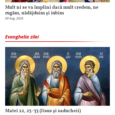
Mult ni se va împlini dacă mult credem, ne
rugăm, nădăjduim și iubim
09 Aug, 2026
Evanghelia zilei
Matei 22, 23–33 (Iisus și saducheii)