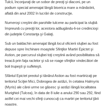
Tulcii, înconjuraţi de un sobor de preoţi şi diaconi, pe un
podium special amenajat lângă biserica mare a mănăstirii,
aflată din anul 2002 în lucrări de construcţie.
Numeroşi creştini din parohiile tulcene au participat la slujbă
împreună cu preoţii lor, acestora adăugându-li-se credincioşi
din judeţele Constanţa şi Galaţi.
Sub un baldachin amenajat lângă locul oficierii slujbei au fost
depuse spre închinare moaştele Sfinţilor Martiri Epictet şi
Astion, pe parcursul slujbei toţi creştinii având posibilitatea să
treacă prin faţa raclelor şi să se roage sfinţilor vindecători de
boli trupeşti şi sufleteşti.
Sfântul Epictet preotul şi tânărul Astion au fost martirizaţi pe
teritoriul Sciţiei Mici, Dobrogea de astăzi, în cetatea Halmyris
(Myris) ale cărei urme se găsesc şi astăzi lângă localitatea
Murighiol (Tulcea), în data de 8 iulie a anului 290 sau 292, fiind
astfel cei mai vechi sfinţi cunoscuţi ca martiri pe teritoriul ţării
noastre.