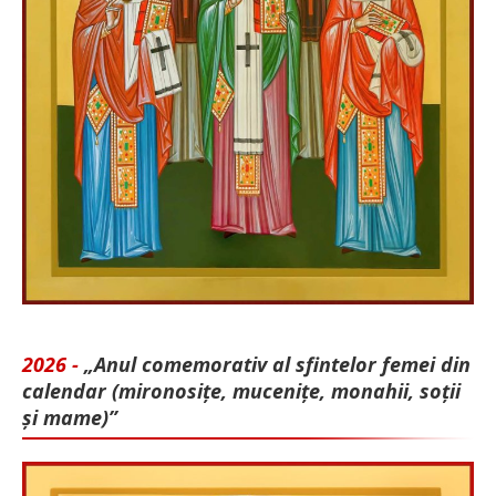
2026 -
„Anul comemorativ al sfintelor femei din
calendar (mironosițe, mu­cenițe, monahii, soții
și mame)”