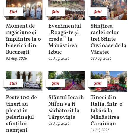
Știri
Știri
Știri
Moment de
Evenimentul
Sfințirea
rugăciune şi
„Roagă-te și
raclei celor
împlinire la o
crede!” la
trei Sfinte
biserică din
Mănăstirea
Cuvioase de la
Bucureşti
Izbuc
Văratec
02 Aug, 2026
05 Aug, 2026
03 Aug, 2026
Știri
Știri
Știri
Peste 100 de
Sfântul Ierarh
Tineri din
tineri au
Nifon va fi
Italia, într-o
plecat în
sărbătorit la
tabără la
pelerinajul
Târgoviște
Mănăstirea
sfinților
Caraiman
03 Aug, 2026
nemțeni
31 Iul, 2026