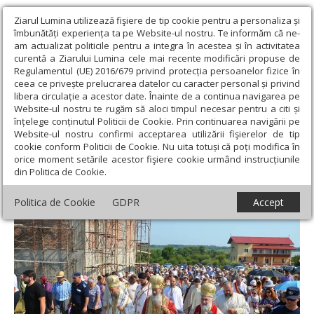
Ziarul Lumina utilizează fişiere de tip cookie pentru a personaliza și
îmbunătăți experiența ta pe Website-ul nostru. Te informăm că ne-
am actualizat politicile pentru a integra în acestea și în activitatea
curentă a Ziarului Lumina cele mai recente modificări propuse de
Regulamentul (UE) 2016/679 privind protecția persoanelor fizice în
ceea ce privește prelucrarea datelor cu caracter personal și privind
libera circulație a acestor date. Înainte de a continua navigarea pe
Website-ul nostru te rugăm să aloci timpul necesar pentru a citi și
Ziarul Lumina
›
Actualitate religioasă
›
Știri
›
Hramul Mănăstirii
înțelege conținutul Politicii de Cookie. Prin continuarea navigării pe
Halmyris
Website-ul nostru confirmi acceptarea utilizării fişierelor de tip
cookie conform Politicii de Cookie. Nu uita totuși că poți modifica în
Hramul Mănăstirii Halmyris
orice moment setările acestor fişiere cookie urmând instrucțiunile
din Politica de Cookie.
Politica de Cookie
GDPR
Accept