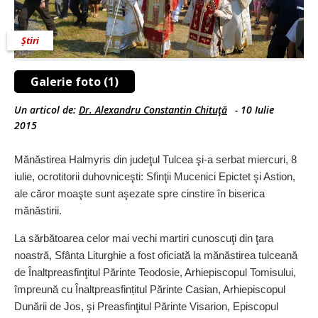
Știri
Galerie foto (1)
Un articol de:
Dr. Alexandru Constantin Chituţă
-
10 Iulie
2015
Mănăstirea Halmyris din judeţul Tulcea şi-a serbat miercuri, 8
iulie, ocrotitorii duhovniceşti: Sfinţii Mucenici Epictet şi Astion,
ale căror moaşte sunt aşezate spre cinstire în biserica
mănăstirii.
La sărbătoarea celor mai vechi martiri cunoscuţi din ţara
noastră, Sfânta Liturghie a fost oficiată la mănăstirea tulceană
de Înaltpreasfinţitul Părinte Teodosie, Arhiepiscopul Tomisului,
împreună cu Înaltpreasfințitul Părinte Casian, Arhiepiscopul
Dunării de Jos, şi Preasfinţitul Părinte Visarion, Episcopul