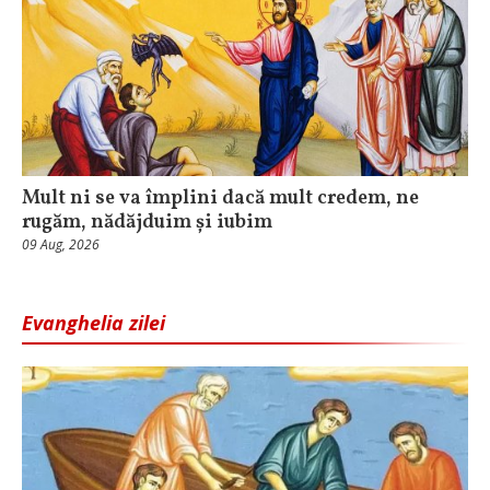
Mult ni se va împlini dacă mult credem, ne
rugăm, nădăjduim și iubim
09 Aug, 2026
Evanghelia zilei