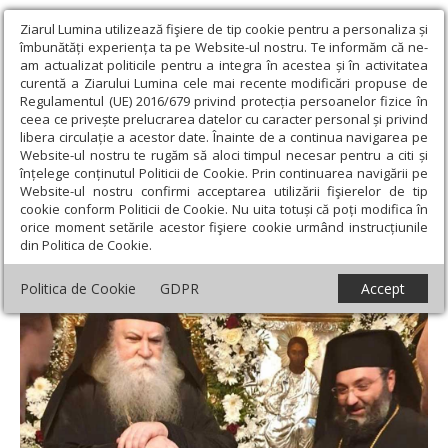
Ziarul Lumina utilizează fişiere de tip cookie pentru a personaliza și
îmbunătăți experiența ta pe Website-ul nostru. Te informăm că ne-
am actualizat politicile pentru a integra în acestea și în activitatea
curentă a Ziarului Lumina cele mai recente modificări propuse de
Regulamentul (UE) 2016/679 privind protecția persoanelor fizice în
ceea ce privește prelucrarea datelor cu caracter personal și privind
libera circulație a acestor date. Înainte de a continua navigarea pe
Website-ul nostru te rugăm să aloci timpul necesar pentru a citi și
Ziarul Lumina
›
Actualitate religioasă
›
Știri
›
Hramul Schitului
înțelege conținutul Politicii de Cookie. Prin continuarea navigării pe
Vovidenia
Website-ul nostru confirmi acceptarea utilizării fişierelor de tip
cookie conform Politicii de Cookie. Nu uita totuși că poți modifica în
Hramul Schitului Vovidenia
orice moment setările acestor fişiere cookie urmând instrucțiunile
din Politica de Cookie.
Politica de Cookie
GDPR
Accept