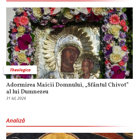
Theologica
Adormirea Maicii Domnului, „Sfântul Chivot”
al lui Dumnezeu
31 Iul, 2026
Analiză