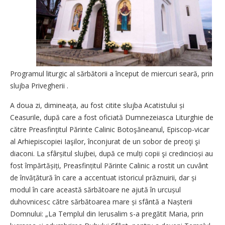
Programul liturgic al sărbătorii a început de miercuri seară, prin
slujba Privegherii .
A doua zi, dimineața, au fost citite slujba Acatistului și
Ceasurile, după care a fost oficiată Dumnezeiasca Liturghie de
către Preasfinţitul Părinte Calinic Botoşăneanul, Episcop-vicar
al Arhiepiscopiei Iaşilor, înconjurat de un sobor de preoţi şi
diaconi. La sfârșitul slujbei, după ce mulți copii şi credincioși au
fost împărtășiți, Preasfințitul Părinte Calinic a rostit un cuvânt
de învățătură în care a accentuat istoricul prăznuirii, dar și
modul în care această sărbătoare ne ajută în urcușul
duhovnicesc către sărbătoarea mare și sfântă a Nașterii
Domnului: „La Templul din Ierusalim s-a pregătit Maria, prin