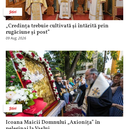
Știri
„Credința trebuie cultivată şi întărită prin
rugăciune și post”
09 Aug, 2026
Știri
Icoana Maicii Domnului „Axionița” în
pelerinaj la Vaslui