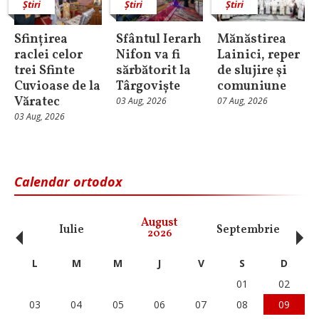
Știri
Știri
Știri
Sfințirea
Sfântul Ierarh
Mănăstirea
raclei celor
Nifon va fi
Lainici, reper
trei Sfinte
sărbătorit la
de slujire şi
Cuvioase de la
Târgoviște
comuniune
Văratec
03 Aug, 2026
07 Aug, 2026
03 Aug, 2026
Calendar ortodox
‹
›
August
Iulie
Septembrie
O
2026
L
M
M
J
V
S
D
01
02
03
04
05
06
07
08
09