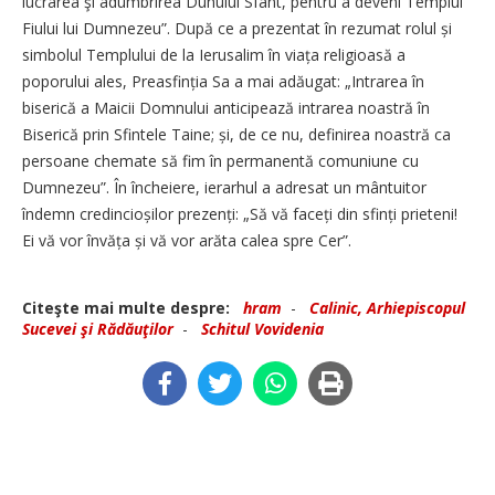
lucrarea şi adumbrirea Duhului Sfânt, pentru a deveni Templul
Fiului lui Dumnezeu”. După ce a prezentat în rezumat rolul și
simbolul Templului de la Ierusalim în viața religioasă a
poporului ales, Preasfinția Sa a mai adăugat: „Intrarea în
biserică a Maicii Domnului anticipează intrarea noastră în
Biserică prin Sfintele Taine; și, de ce nu, definirea noastră ca
persoane chemate să fim în permanentă comuniune cu
Dumnezeu”. În încheiere, ierarhul a adresat un mântuitor
îndemn credincioșilor prezenți: „Să vă faceți din sfinți prieteni!
Ei vă vor învăța și vă vor arăta calea spre Cer”.
Citeşte mai multe despre:
hram
-
Calinic, Arhiepiscopul
Sucevei şi Rădăuţilor
-
Schitul Vovidenia