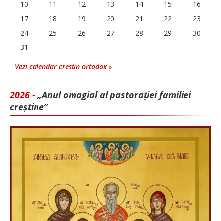
10
11
12
13
14
15
16
17
18
19
20
21
22
23
24
25
26
27
28
29
30
31
Vezi calendar crestin ortodox »
2026 -
„Anul omagial al pastorației familiei
creștine”