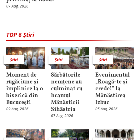
07 Aug, 2026
TOP 6 Știri
Știri
Știri
Știri
Moment de
Sărbătorile
Evenimentul
rugăciune şi
nemţene au
„Roagă-te și
împlinire la o
culminat cu
crede!” la
biserică din
hramul
Mănăstirea
Bucureşti
Mănăstirii
Izbuc
Sihăstria
02 Aug, 2026
05 Aug, 2026
07 Aug, 2026