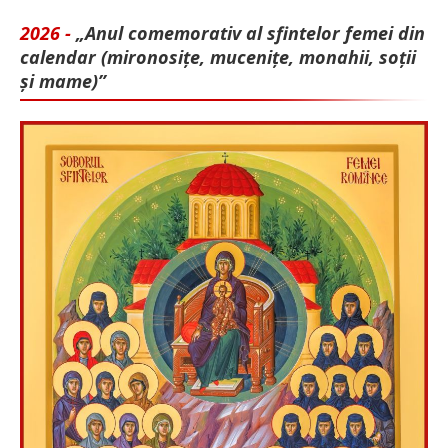
2026 -
„Anul comemorativ al sfintelor femei din
calendar (mironosițe, mu­cenițe, monahii, soții
și mame)”