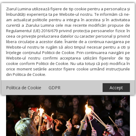
Ziarul Lumina utilizează fişiere de tip cookie pentru a personaliza și
îmbunătăți experiența ta pe Website-ul nostru. Te informăm că ne-
am actualizat politicile pentru a integra în acestea și în activitatea
curentă a Ziarului Lumina cele mai recente modificări propuse de
Regulamentul (UE) 2016/679 privind protecția persoanelor fizice în
ceea ce privește prelucrarea datelor cu caracter personal și privind
libera circulație a acestor date. Înainte de a continua navigarea pe
Website-ul nostru te rugăm să aloci timpul necesar pentru a citi și
Ziarul Lumina
›
Actualitate religioasă
›
Știri
›
Învierea Domnului
înțelege conținutul Politicii de Cookie. Prin continuarea navigării pe
prăznuită la catedrala din Drobeta-Turnu Severin
Website-ul nostru confirmi acceptarea utilizării fişierelor de tip
cookie conform Politicii de Cookie. Nu uita totuși că poți modifica în
Învierea Domnului prăznuită la catedrala
orice moment setările acestor fişiere cookie urmând instrucțiunile
din Politica de Cookie.
din Drobeta-Turnu Severin
Politica de Cookie
GDPR
Accept