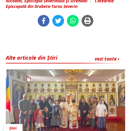
Nicodim, Episcopul Severinului şi Strehaiei
-
Catedrala
Episcopală din Drobeta-Turnu Severin
Alte articole din Știri
vezi toate ›
Știri