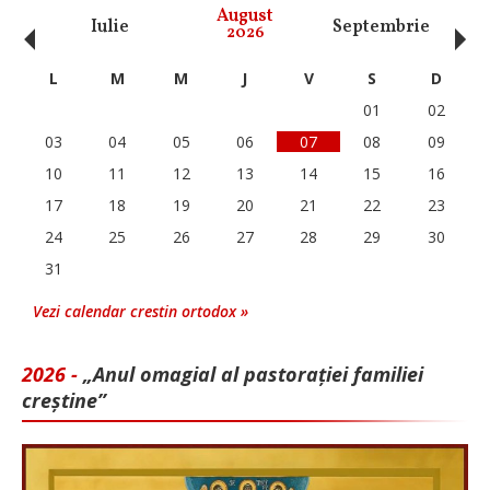
‹
›
August
Iulie
Septembrie
O
2026
L
M
M
J
V
S
D
01
02
03
04
05
06
07
08
09
10
11
12
13
14
15
16
17
18
19
20
21
22
23
24
25
26
27
28
29
30
31
Vezi calendar crestin ortodox »
2026 -
„Anul omagial al pastorației familiei
creștine”