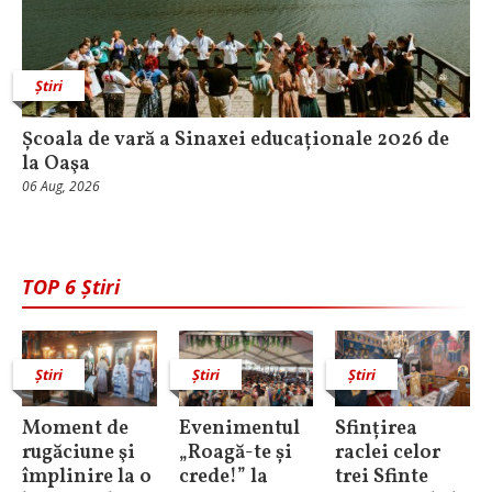
Știri
Școala de vară a Sinaxei educaționale 2026 de
la Oaşa
06 Aug, 2026
TOP 6 Știri
Știri
Știri
Știri
Moment de
Evenimentul
Sfințirea
rugăciune şi
„Roagă-te și
raclei celor
împlinire la o
crede!” la
trei Sfinte