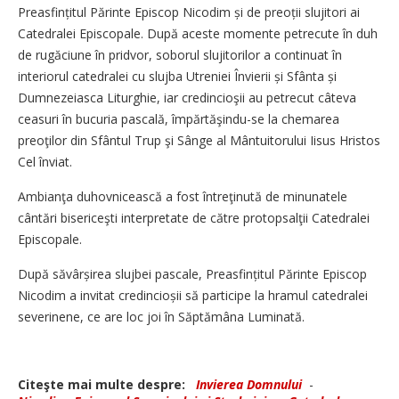
Preasfințitul Părinte Episcop Nicodim și de preoții slujitori ai
Catedralei Episcopale. După aceste momente petrecute în duh
de rugăciune în pridvor, soborul slujitorilor a continuat în
interiorul catedralei cu slujba Utreniei Învierii și Sfânta și
Dumnezeiasca Liturghie, iar credincioşii au petrecut câteva
ceasuri în bucuria pascală, împărtăşindu-se la chemarea
preoţilor din Sfântul Trup şi Sânge al Mântuitorului Iisus Hristos
Cel înviat.
Ambianţa duhovnicească a fost întreţinută de minunatele
cântări bisericeşti interpretate de către protopsalţii Catedralei
Episcopale.
După săvârșirea slujbei pascale, Preasfințitul Părinte Episcop
Nicodim a invitat credincioșii să participe la hramul catedralei
severinene, ce are loc joi în Săptămâna Luminată.
Citeşte mai multe despre:
Invierea Domnului
-