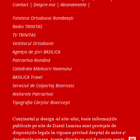
Contact
|
Despre noi
|
Abonamente
|
Fototeca Ortodoxiei Românești
Radio TRINITAS
TV TRINITAS
Vestitorul Ortodoxiei
Agenţia de ştiri BASILICA
Patriarhia Română
Catedrala Mântuirii Neamului
BASILICA Travel
Serviciul de Colportaj Bisericesc
Atelierele Patriarhiei
Tipografia Cărţilor Bisericeşti
Conținutul și design-ul site-ului, toate informaţiile
publicate pe site de Ziarul Lumina sunt protejate de
dispoziţiile legale în vigoare privind dreptul de autor şi
drepturile conexe. Aceste obiecte nu pot fi copiate pentru