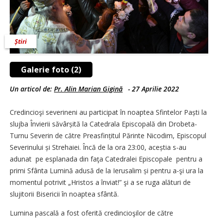
Știri
Galerie foto (2)
Un articol de:
Pr. Alin Marian Gigină
-
27 Aprilie 2022
Credincioşi severineni au participat în noaptea Sfintelor Paști la
slujba Învierii săvârșită la Catedrala Episcopală din Drobeta-
Turnu Severin de către Preasfințitul Părinte Nicodim, Episcopul
Severinului și Strehaiei. Încă de la ora 23:00, aceștia s-au
adunat pe esplanada din faţa Catedralei Episcopale pentru a
primi Sfânta Lumină adusă de la Ierusalim și pentru a-şi ura la
momentul potrivit „Hristos a înviat!” şi a se ruga alături de
slujitorii Bisericii în noaptea sfântă.
Lumina pascală a fost oferită credincioşilor de către