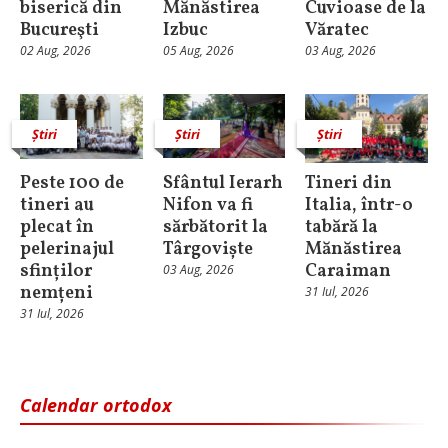
biserică din
Mănăstirea
Cuvioase de la
Bucureşti
Izbuc
Văratec
02 Aug, 2026
05 Aug, 2026
03 Aug, 2026
Știri
Știri
Știri
Peste 100 de
Sfântul Ierarh
Tineri din
tineri au
Nifon va fi
Italia, într-o
plecat în
sărbătorit la
tabără la
pelerinajul
Târgoviște
Mănăstirea
sfinților
Caraiman
03 Aug, 2026
nemțeni
31 Iul, 2026
31 Iul, 2026
Calendar ortodox