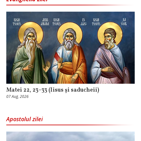
Matei 22, 23–33 (Iisus și saducheii)
07 Aug, 2026
Apostolul zilei