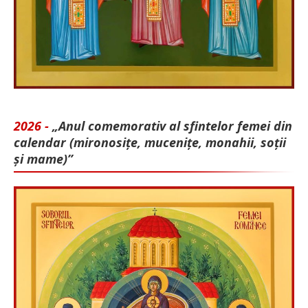
2026 -
„Anul comemorativ al sfintelor femei din
calendar (mironosițe, mu­cenițe, monahii, soții
și mame)”