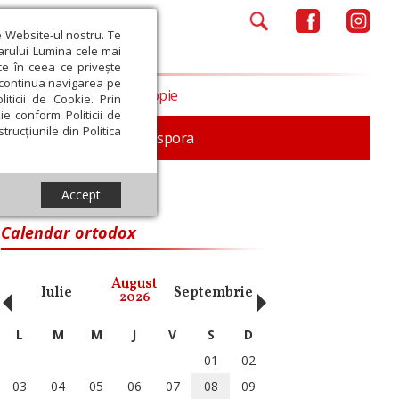
e Website-ul nostru. Te
iarului Lumina cele mai
ce în ceea ce privește
a continua navigarea pe
Opinii
Filantropie
iticii de Cookie. Prin
ie conform Politicii de
trucțiunile din Politica
In memoriam
Diaspora
Accept
Calendar ortodox
‹
›
August
Iulie
Septembrie
Octombrie
Noiembri
2026
L
M
M
J
V
S
D
01
02
03
04
05
06
07
08
09