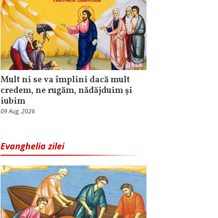
Mult ni se va împlini dacă mult
credem, ne rugăm, nădăjduim și
iubim
09 Aug, 2026
Evanghelia zilei