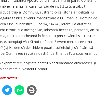
nului”, „Sfântul Apostol Andrei” și „Sfinții Împărați Constantin
mbrie. Ierarhul, în cuvântul său de învățătură, a tâlcuit
 după trup ai Domnului, ilustrând-o ca istorie a fidelității lui
gătire tainică a venirii mântuitoare a lui Emanuel. Pornind de
ea Cinei euharistice (Luca 14, 16-24), ierarhul a arătat că
istoric, ci o invitație vie, adresată fiecăruia, personal, aici și
 zi, Hristos ne cheamă în fiecare zi prin cuvântul slujitorului:
oste, apropiați-vă!» Și noi ce facem? Avem mereu ceva mai bun
 (...) Haideți să deschidem poarta sufletului și să lăsăm să
pe Dumnezeu în viața noastră, pe Emanuel!”, a spus ierarhul.
-a exprimat recunoștința pentru binecuvântarea arhierească și
rea cea mare a Nașterii Domnului.
opul Oradiei