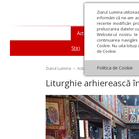
Ziarul Lumina utilizea
informăm că ne-am actu
recente modificări pr
prelucrarea datelor cu
Actualitate religioasă
T
Website-ul nostru te 
continuarea navigării 
Cookie. Nu uita totuși 
Știri
Mesaje și cuvântări
de Cookie.
Politica de Cookie
Ziarul Lumina
›
Actualitate religioasă
›
Știri
›
Li
Liturghie arhierească î
st
Septembrie
Octombrie
Noiembrie
Decembrie
Ianuar