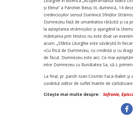
Liturghie în Biserica „Acoperământul Maicii Dom
și Elena” a Parohiei Beiuș III, duminică, 14 dece
credincioșilor sensul Duminicii Sfinților Strămoși
Dumnezeu față de umanitatea rătăcită și ca pre
la așteptarea strămoșilor și ajungând la chemar
mântuirea prin Hristos nu este doar un eveniment 
acum. „Sfânta Liturghie este săvârșită în fiecare
«Cu frică de Dumnezeu, cu credință și cu drag
de făcut. Dumnezeu este aici. Ce mai așteptăm?
intre Dumnezeu cu Bunătatea Sa, să-L primim 
La final, pr. paroh Ioan-Cosmin Faca-Balint şi
cuvântul ziditor de suflet înainte de sărbătoa
Citeşte mai multe despre:
Sofronie, Episc