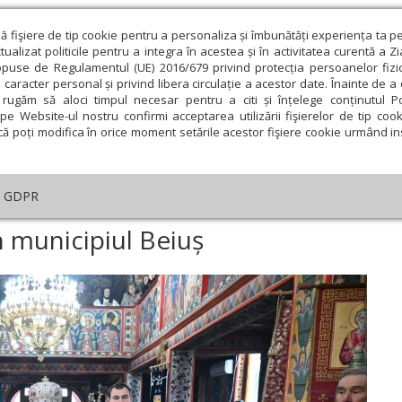
ză fişiere de tip cookie pentru a personaliza și îmbunătăți experiența ta p
alizat politicile pentru a integra în acestea și în activitatea curentă a Z
opuse de Regulamentul (UE) 2016/679 privind protecția persoanelor fizi
 caracter personal și privind libera circulație a acestor date. Înainte de 
eologie și spiritualitate
Educaţie și Cultură
Societate
rugăm să aloci timpul necesar pentru a citi și înțelege conținutul Pol
pe Website-ul nostru confirmi acceptarea utilizării fişierelor de tip cook
că poți modifica în orice moment setările acestor fişiere cookie urmând ins
An omagial
Comunicate de presă
Documentar
GDPR
turghie arhierească în municipiul Beiuș
n municipiul Beiuș
ie
Februarie
Martie
Aprilie
Mai
Iunie