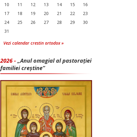
10
11
12
13
14
15
16
17
18
19
20
21
22
23
24
25
26
27
28
29
30
31
Vezi calendar crestin ortodox »
2026 -
„Anul omagial al pastorației
familiei creștine”