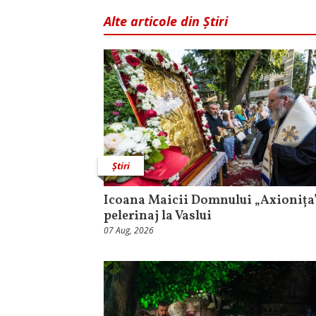
Alte articole din Știri
Știri
Icoana Maicii Domnului „Axionița”
pelerinaj la Vaslui
07 Aug, 2026