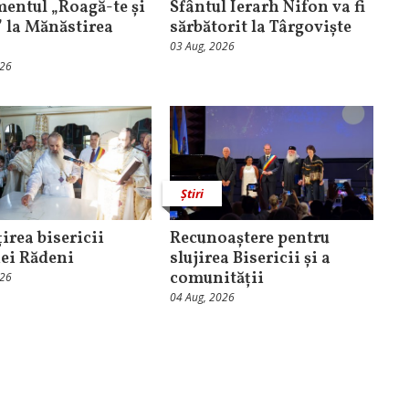
entul „Roagă-te și
Sfântul Ierarh Nifon va fi
” la Mănăstirea
sărbătorit la Târgoviște
03 Aug, 2026
026
Știri
irea bisericii
Recunoaștere pentru
ei Rădeni
slujirea Bisericii și a
comunității
026
04 Aug, 2026