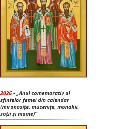
2026 -
„Anul comemorativ al
sfintelor femei din calendar
(mironosițe, mu­cenițe, monahii,
soții și mame)”