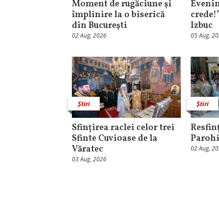
Moment de rugăciune şi
Evenim
împlinire la o biserică
crede!
din Bucureşti
Izbuc
02 Aug, 2026
05 Aug, 2
Știri
Știri
Sfințirea raclei celor trei
Resfinț
Sfinte Cuvioase de la
Parohi
Văratec
02 Aug, 2
03 Aug, 2026