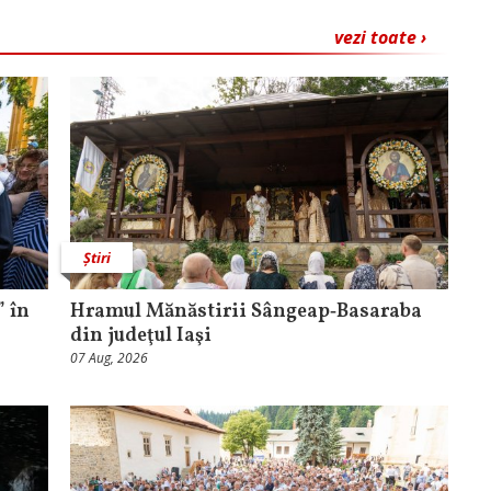
vezi toate ›
Știri
 în
Hramul Mănăstirii Sângeap‑Basaraba
din judeţul Iaşi
07 Aug, 2026