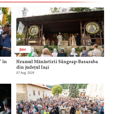
Știri
 în
Hramul Mănăstirii Sângeap‑Basaraba
din judeţul Iaşi
07 Aug, 2026