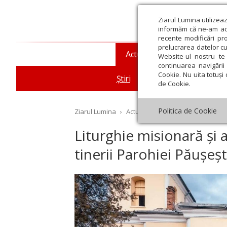
Ziarul Lumina utilizea
informăm că ne-am actu
recente modificări pr
prelucrarea datelor cu
Actualitate religioasă
T
Website-ul nostru te 
continuarea navigării 
Cookie. Nu uita totuși 
Știri
Mesaje și cuvântări
de Cookie.
Politica de Cookie
Ziarul Lumina
›
Actualitate religioasă
›
Știri
›
Li
Liturghie misionară și 
tinerii Parohiei Păușeșt
st
Septembrie
Octombrie
Noiembrie
Decembrie
Ianuar