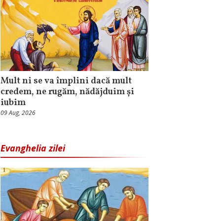
Mult ni se va împlini dacă mult
credem, ne rugăm, nădăjduim și
iubim
09 Aug, 2026
Evanghelia zilei