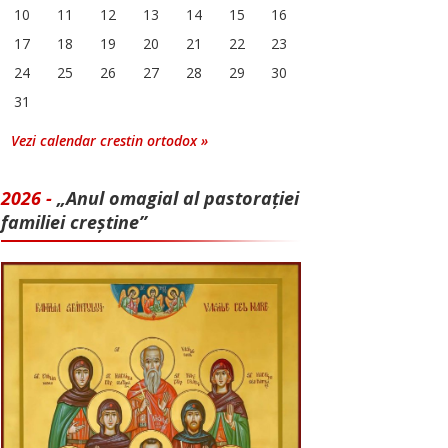
10
11
12
13
14
15
16
17
18
19
20
21
22
23
24
25
26
27
28
29
30
31
Vezi calendar crestin ortodox »
2026 -
„Anul omagial al pastorației
familiei creștine”