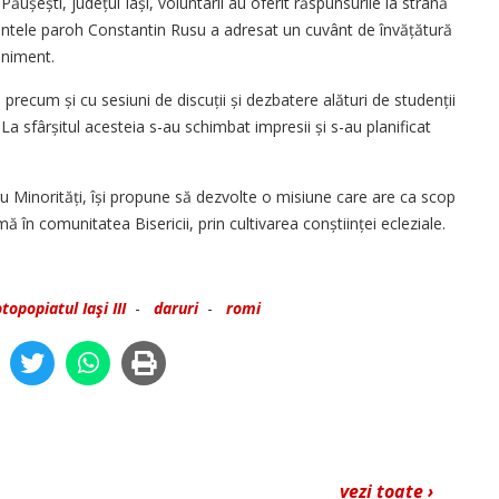
 Păușești, județul Iași, voluntarii au oferit răspunsurile la strană
, părintele paroh Constantin Rusu a adresat un cuvânt de învățătură
eniment.
, precum și cu sesiuni de discuții și dezbatere alături de studenții
La sfârșitul acesteia s-au schimbat impresii și s-au planificat
u Minorități, își propune să dezvolte o misiune care are ca scop
mă în comunitatea Bisericii, prin cultivarea conștiinței ecleziale.
topopiatul Iaşi III
-
daruri
-
romi
vezi toate ›