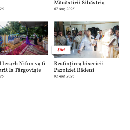
Mănăstirii Sihăstria
026
07 Aug, 2026
Știri
 Ierarh Nifon va fi
Resfințirea bisericii
orit la Târgoviște
Parohiei Rădeni
026
02 Aug, 2026