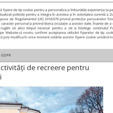
ză fişiere de tip cookie pentru a personaliza și îmbunătăți experiența ta p
alizat politicile pentru a integra în acestea și în activitatea curentă a Z
opuse de Regulamentul (UE) 2016/679 privind protecția persoanelor fizi
 caracter personal și privind libera circulație a acestor date. Înainte de 
eologie și spiritualitate
Educaţie și Cultură
Societate
rugăm să aloci timpul necesar pentru a citi și înțelege conținutul Pol
pe Website-ul nostru confirmi acceptarea utilizării fişierelor de tip cook
că poți modifica în orice moment setările acestor fişiere cookie urmând ins
An omagial
Comunicate de presă
Documentar
GDPR
turghie misionară și activități de recreere pentru tinerii Parohiei Păușești
activități de recreere pentru
i
ie
Februarie
Martie
Aprilie
Mai
Iunie