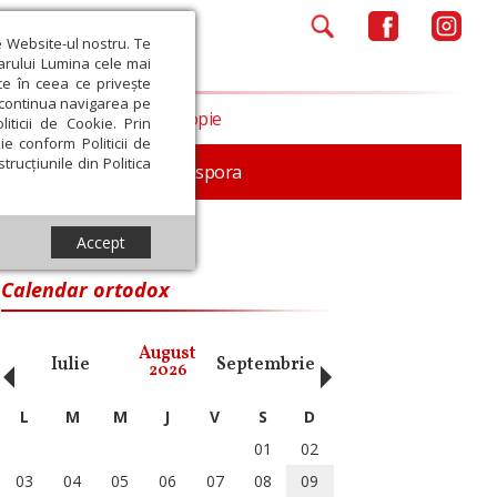
e Website-ul nostru. Te
iarului Lumina cele mai
ce în ceea ce privește
a continua navigarea pe
Opinii
Filantropie
iticii de Cookie. Prin
ie conform Politicii de
trucțiunile din Politica
In memoriam
Diaspora
Accept
Calendar ortodox
‹
›
August
Iulie
Septembrie
Octombrie
Noiembri
2026
L
M
M
J
V
S
D
01
02
03
04
05
06
07
08
09