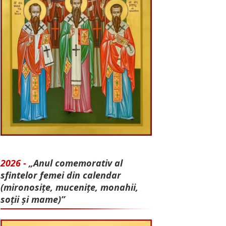
2026 -
„Anul comemorativ al
sfintelor femei din calendar
(mironosițe, mu­cenițe, monahii,
soții și mame)”