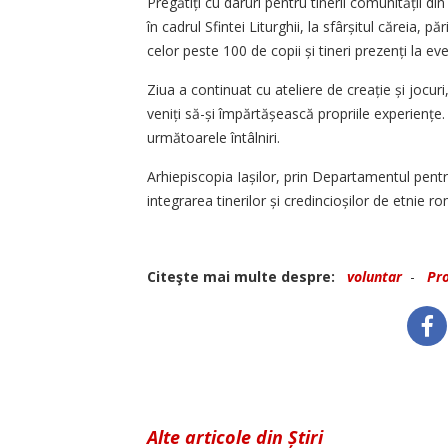
Pregătiți cu daruri pentru tinerii comunității din
în cadrul Sfintei Liturghii, la sfârșitul căreia
celor peste 100 de copii și tineri prezenți la ev
Ziua a continuat cu ateliere de creație și jocuri
veniți să-și împărtășească propriile experiențe. 
următoarele întâlniri.
Arhiepiscopia Iașilor, prin Departamentul pentr
integrarea tinerilor și credincioșilor de etnie ro
Citeşte mai multe despre:
voluntar
-
Pro
Alte articole din Știri