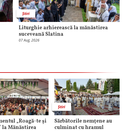
Știri
Liturghie arhierească la mănăstirea
suceveană Slatina
07 Aug, 2026
Știri
entul „Roagă-te și
Sărbătorile nemţene au
” la Mănăstirea
culminat cu hramul