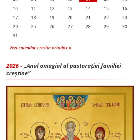
10
11
12
13
14
15
16
17
18
19
20
21
22
23
24
25
26
27
28
29
30
31
Vezi calendar crestin ortodox »
2026 -
„Anul omagial al pastorației familiei
creștine”