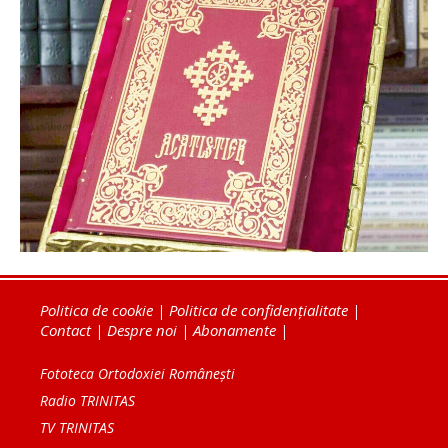
Politica de cookie
|
Politica de confidențialitate
|
Contact
|
Despre noi
|
Abonamente
|
Fototeca Ortodoxiei Românești
Radio TRINITAS
TV TRINITAS