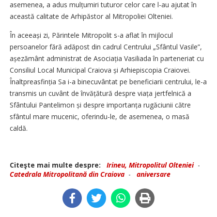
asemenea, a adus mulțumiri tuturor celor care l-au ajutat în
această calitate de Arhipăstor al Mitropoliei Olteniei.
În aceeași zi, Părintele Mitropolit s-a aflat în mijlocul
persoanelor fără adăpost din cadrul Centrului „Sfântul Vasile”,
așezământ administrat de Asociația Vasiliada în parteneriat cu
Consiliul Local Municipal Craiova și Arhiepiscopia Craiovei.
Înaltprea­sfinția Sa i-a binecuvântat pe beneficiarii centrului, le-a
transmis un cuvânt de învățătură despre viața jertfelnică a
Sfântului Pantelimon și despre importanța rugăciunii către
sfântul mare mucenic, oferindu-le, de asemenea, o masă
caldă.
Citeşte mai multe despre:
Irineu, Mitropolitul Olteniei
-
Catedrala Mitropolitană din Craiova
-
aniversare