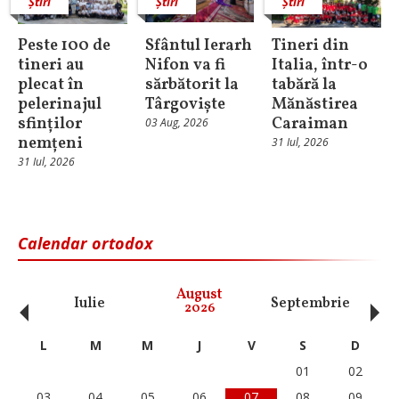
Știri
Știri
Știri
Peste 100 de
Sfântul Ierarh
Tineri din
tineri au
Nifon va fi
Italia, într-o
plecat în
sărbătorit la
tabără la
pelerinajul
Târgoviște
Mănăstirea
sfinților
Caraiman
03 Aug, 2026
nemțeni
31 Iul, 2026
31 Iul, 2026
Calendar ortodox
‹
›
August
Iulie
Septembrie
O
2026
L
M
M
J
V
S
D
01
02
03
04
05
06
07
08
09