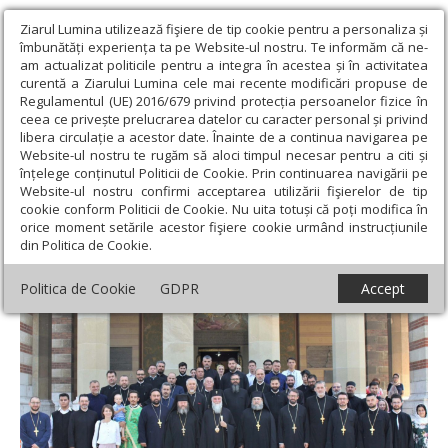
Ziarul Lumina utilizează fişiere de tip cookie pentru a personaliza și
îmbunătăți experiența ta pe Website-ul nostru. Te informăm că ne-
am actualizat politicile pentru a integra în acestea și în activitatea
curentă a Ziarului Lumina cele mai recente modificări propuse de
Regulamentul (UE) 2016/679 privind protecția persoanelor fizice în
ceea ce privește prelucrarea datelor cu caracter personal și privind
libera circulație a acestor date. Înainte de a continua navigarea pe
Website-ul nostru te rugăm să aloci timpul necesar pentru a citi și
Ziarul Lumina
›
Actualitate religioasă
›
Știri
›
Mitropolitul Olteniei
înțelege conținutul Politicii de Cookie. Prin continuarea navigării pe
la ceas aniversar
Website-ul nostru confirmi acceptarea utilizării fişierelor de tip
cookie conform Politicii de Cookie. Nu uita totuși că poți modifica în
Mitropolitul Olteniei la ceas aniversar
orice moment setările acestor fişiere cookie urmând instrucțiunile
din Politica de Cookie.
Politica de Cookie
GDPR
Accept