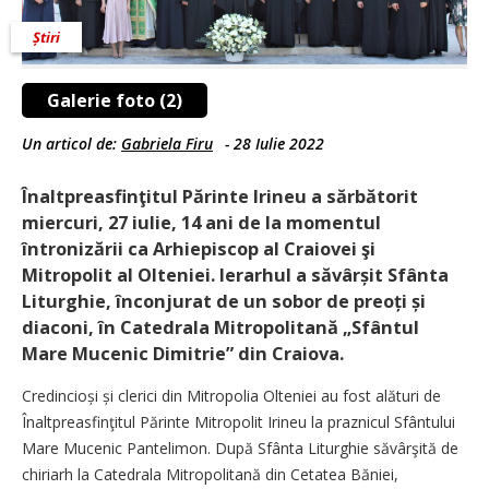
Știri
Galerie foto (2)
Un articol de:
Gabriela Firu
-
28 Iulie 2022
Înaltpreasfinţitul Părinte Irineu a sărbătorit
miercuri, 27 iulie, 14 ani de la momentul
întronizării ca Arhiepiscop al Craiovei şi
Mitropolit al Olteniei. Ierarhul a săvârșit Sfânta
Liturghie, înconjurat de un sobor de preoți și
diaconi, în Catedrala Mitropolitană „Sfântul
Mare Mucenic Dimitrie” din Craiova.
Credincioși și clerici din Mitropolia Olteniei au fost alături de
Înaltpreasfinţitul Părinte Mitropolit Irineu la praznicul Sfântului
Mare Mucenic Pantelimon. După Sfânta Liturghie săvârşită de
chiriarh la Catedrala Mitropolitană din Cetatea Băniei,