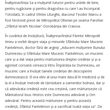
Înaltpreasfinția Sa a mulţumit tuturor pentru urările de bine,
pentru rugăciune şi pentru dragostea cu care l-au înconjurat.
Totodată, în cadrul Sfintei Liturghii, diaconul Teodor Marcu a
fost hirotonit preot de Mitropolitul Olteniei pe seama Parohiei
„Sfântul Ierarh Nicolae”-Dorobănția din Craiova.
În cuvântul de învățătură, Înaltpreasfințitul Părinte Mitropolit
Irineu a vorbit de­spre viaţa şi minunile Sfântului Mare Mucenic
Pantelimon, doctor fără de arginţi: „Aducem mulțumire Bunului
Dumnezeu și Sfântului Mare Mucenic Pantelimon, un mucenic
care și-a dat viața pentru mărturisirea dreptei credințe și și-a
agonisit coroană cerească întru Împărăția lui Dumnezeu, un
mucenic care a învățat tainele credinței din descoperire
dumnezeiască. El era elev al unui mare dascăl în medicină și de
la el a învățat metode de tămăduire a oamenilor bolnavi, dar și
că adevărata credință este cea creștină, care mărturisește că
Mântuitorul Iisus Hristos este Dumnezeu adevărat și Om
adevărat. Pentru această mărturisire și pentru această
credință, Sfântul Pantelimon și-a sacrificat toată viața sa”. De