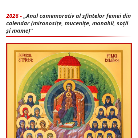
2026 -
„Anul comemorativ al sfintelor femei din
calendar (mironosițe, mu­cenițe, monahii, soții
și mame)”