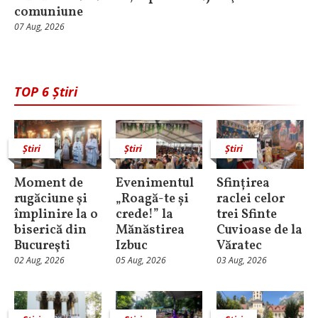
comuniune
07 Aug, 2026
TOP 6 Știri
Știri
Știri
Știri
Moment de
Evenimentul
Sfințirea
rugăciune şi
„Roagă-te și
raclei celor
împlinire la o
crede!” la
trei Sfinte
biserică din
Mănăstirea
Cuvioase de la
Bucureşti
Izbuc
Văratec
02 Aug, 2026
05 Aug, 2026
03 Aug, 2026