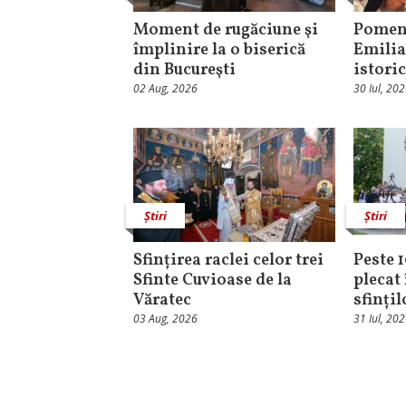
Moment de rugăciune şi
Pomeni
împlinire la o biserică
Emilia
din Bucureşti
istori
02 Aug, 2026
30 Iul, 20
Știri
Știri
Sfințirea raclei celor trei
Peste 
Sfinte Cuvioase de la
plecat 
Văratec
sfinți
03 Aug, 2026
31 Iul, 20