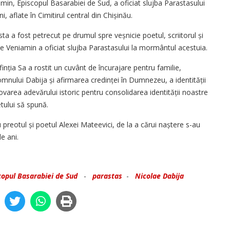
amin, Episcopul Basarabiei de Sud, a oficiat slujba Parastasului
, aflate în Cimitirul central din Chișinău.
ta a fost petrecut pe drumul spre veșnicie poetul, scriitorul și
nte Veniamin a oficiat slujba Parastasului la mormântul acestuia.
inția Sa a rostit un cuvânt de încurajare pentru familie,
omnului Dabija și afirmarea credinței în Dumnezeu, a identității
movarea adevărului istoric pentru consolidarea identității noastre
tului să spună.
ru preotul și poetul Alexei Mateevici, de la a cărui naștere s-au
e ani.
copul Basarabiei de Sud
-
parastas
-
Nicolae Dabija