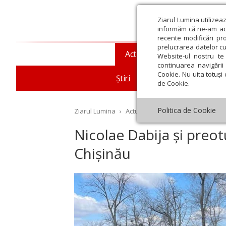
Ziarul Lumina utilizea
informăm că ne-am actu
recente modificări pr
prelucrarea datelor cu
Actualitate religioasă
T
Website-ul nostru te 
continuarea navigării 
Cookie. Nu uita totuși 
Știri
Mesaje și cuvântări
de Cookie.
Politica de Cookie
Ziarul Lumina
›
Actualitate religioasă
›
Știri
›
Ni
Nicolae Dabija și preot
Chișinău
st
Septembrie
Octombrie
Noiembrie
Decembrie
Ianuar