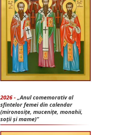
2026 -
„Anul comemorativ al
sfintelor femei din calendar
(mironosițe, mu­cenițe, monahii,
soții și mame)”