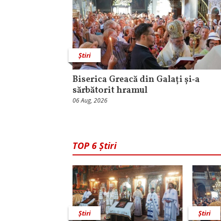
Știri
Biserica Greacă din Galați și‑a
sărbătorit hramul
06 Aug, 2026
TOP 6 Știri
Știri
Știri