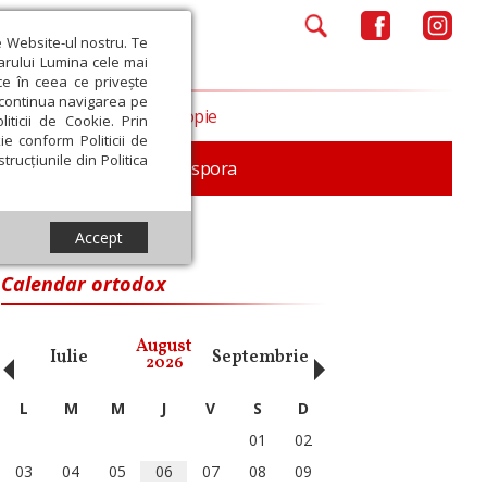
e Website-ul nostru. Te
iarului Lumina cele mai
ce în ceea ce privește
a continua navigarea pe
Opinii
Filantropie
iticii de Cookie. Prin
ie conform Politicii de
trucțiunile din Politica
In memoriam
Diaspora
Accept
Calendar ortodox
‹
›
August
Iulie
Septembrie
Octombrie
Noiembri
2026
L
M
M
J
V
S
D
01
02
03
04
05
06
07
08
09