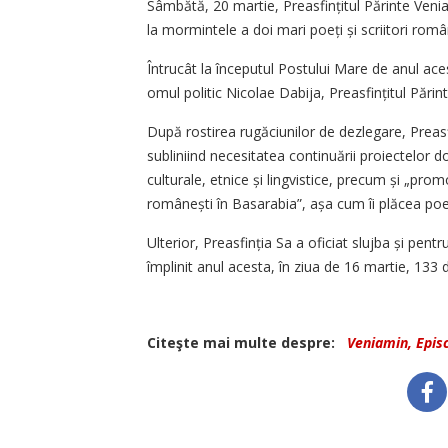
Sâmbătă, 20 martie, Prea­sfințitul Părinte Veni
la mormintele a doi mari poeți și scriitori români
Întrucât la începutul Postului Mare de anul aces
omul politic Nicolae Dabija, Preasfințitul Pări
După rostirea rugăciunilor de dezlegare, Preasf
subliniind necesitatea continuării proiectelor d
culturale, etnice și lingvistice, precum și „pro
românești în Basarabia”, așa cum îi plăcea poe
Ulterior, Preasfinția Sa a oficiat slujba și pent
împlinit anul acesta, în ziua de 16 martie, 133 d
Citeşte mai multe despre:
Veniamin, Epis