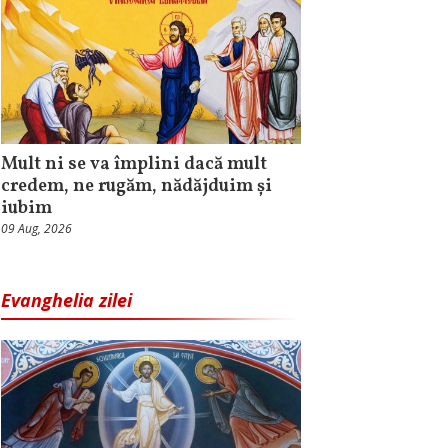
Mult ni se va împlini dacă mult
credem, ne rugăm, nădăjduim și
iubim
09 Aug, 2026
Evanghelia zilei