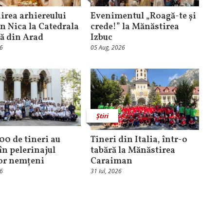
rea arhiereului
Evenimentul „Roagă-te și
n Nica la Catedrala
crede!” la Mănăstirea
că din Arad
Izbuc
26
05 Aug, 2026
Știri
100 de tineri au
Tineri din Italia, într-o
în pelerinajul
tabără la Mănăstirea
lor nemțeni
Caraiman
26
31 Iul, 2026