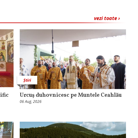
vezi toate ›
Știri
ific
Urcuş duhovnicesc pe Muntele Ceahlău
06 Aug, 2026