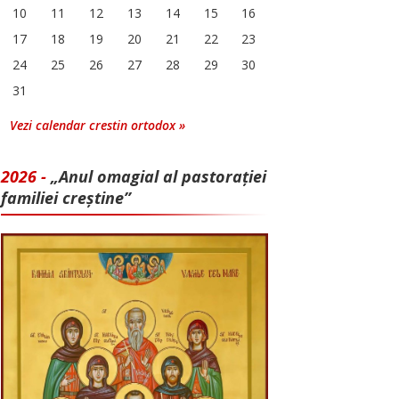
10
11
12
13
14
15
16
17
18
19
20
21
22
23
24
25
26
27
28
29
30
31
Vezi calendar crestin ortodox »
2026 -
„Anul omagial al pastorației
familiei creștine”