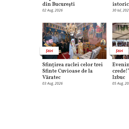
din Bucureşti
istori
02 Aug, 2026
30 Iul, 20
Știri
Știri
Sfințirea raclei celor trei
Evenim
Sfinte Cuvioase de la
crede!
Văratec
Izbuc
03 Aug, 2026
05 Aug, 2