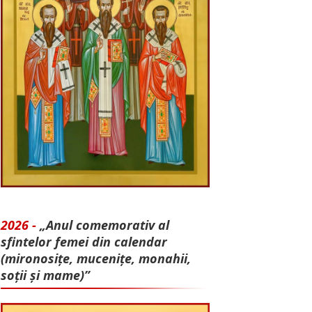
2026 -
„Anul comemorativ al
sfintelor femei din calendar
(mironosițe, mu­cenițe, monahii,
soții și mame)”