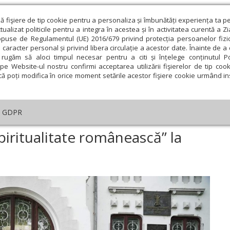
ză fişiere de tip cookie pentru a personaliza și îmbunătăți experiența ta p
alizat politicile pentru a integra în acestea și în activitatea curentă a Z
opuse de Regulamentul (UE) 2016/679 privind protecția persoanelor fizi
 caracter personal și privind libera circulație a acestor date. Înainte de 
eologie și spiritualitate
Educaţie și Cultură
Societate
rugăm să aloci timpul necesar pentru a citi și înțelege conținutul Pol
pe Website-ul nostru confirmi acceptarea utilizării fişierelor de tip cook
că poți modifica în orice moment setările acestor fişiere cookie urmând ins
An omagial
Comunicate de presă
Documentar
GDPR
impiada „Cultură şi spiritualitate românească” la Dunărea de Jos
piritualitate românească” la
ie
Februarie
Martie
Aprilie
Mai
Iunie