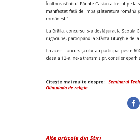
Înaltpreasfințitul Părinte Casian a trecut pe la s
manifestat față de limba și literatura română și re
românești”.
La Brăila, concursul s-a desfășu­rat la Școala G
rugăciune, participând la Sfânta Liturghie de l
La acest concurs şcolar au participat peste 600 
clasa a 12-a, ne-a transmis pr. consilier eparhi
Citeşte mai multe despre:
Seminarul Teolo
Olimpiada de religie
Alte articole din Știri