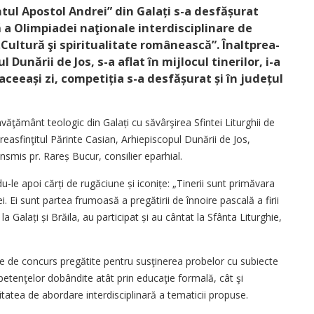
tul Apostol Andrei” din Galați s-a desfășurat
 a Olimpiadei naţionale interdisciplinare de
 „Cultură şi spiritualitate românească”. Înaltprea­
 Dunării de Jos, s-a aflat în mijlocul tinerilor, i-a
 aceeași zi, competiția s-a desfășurat și în județul
nvăţământ teologic din Galați cu săvârşirea Sfintei Liturghii de
preasfinţitul Părinte Casian, Arhi­episcopul Dunării de Jos,
ansmis pr. Rareș Bucur, consilier eparhial.
ndu-le apoi cărți de rugăciune și iconițe: „Tinerii sunt primăvara
iei. Ei sunt partea frumoasă a pregătirii de înnoire pascală a firii
la Galați și Brăila, au participat și au cântat la Sfânta Liturghie,
lile de concurs pregătite pentru susţinerea probelor cu subiecte
petenţelor dobândite atât prin educaţie formală, cât şi
tatea de abordare interdisciplinară a tematicii propuse.