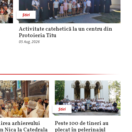
Știri
a
Activitate catehetică la un centru din
Protoieria Titu
05 Aug, 2026
Știri
rea arhiereului
Peste 100 de tineri au
n Nica la Catedrala
plecat în pelerinajul