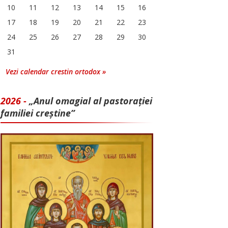
10
11
12
13
14
15
16
17
18
19
20
21
22
23
24
25
26
27
28
29
30
31
Vezi calendar crestin ortodox »
2026 -
„Anul omagial al pastorației
familiei creștine”