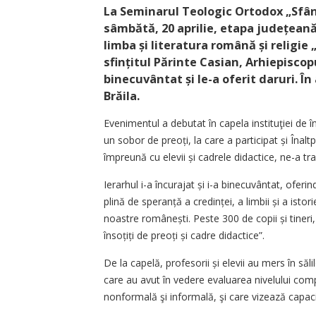
La Seminarul Teologic Ortodox „Sfân
sâmbătă, 20 aprilie, etapa județeană
limba și literatura română și religie
sfințitul Părinte Casian, Arhiepiscopul
binecuvântat și le-a oferit daruri. În
Brăila.
Evenimentul a debutat în capela instituţiei de î
un sobor de preoți, la care a participat și Înalt
împreună cu elevii și cadrele didactice, ne-a tr
Ierarhul i-a încurajat și i-a binecuvântat, oferi
plină de speranță a cre­dinței, a limbii și a istor
noastre româ­nești. Peste 300 de copii și tineri, 
însoțiți de preoți și cadre didactice”.
De la capelă, profesorii și elevii au mers în să
care au avut în vedere evaluarea nivelului com
nonformală şi informală, şi care vizează capaci