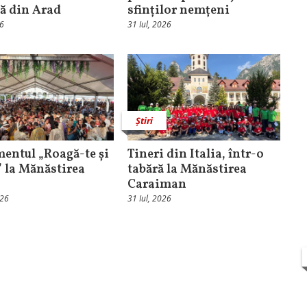
că din Arad
sfinților nemțeni
26
31 Iul, 2026
Știri
entul „Roagă-te și
Tineri din Italia, într-o
” la Mănăstirea
tabără la Mănăstirea
Caraiman
026
31 Iul, 2026