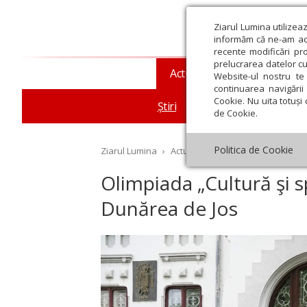
Ziarul Lumina utilizea
informăm că ne-am actu
recente modificări pr
prelucrarea datelor cu
Actualitate religioasă
T
Website-ul nostru te 
continuarea navigării 
Cookie. Nu uita totuși 
Știri
Mesaje și cuvântări
de Cookie.
Politica de Cookie
Ziarul Lumina
›
Actualitate religioasă
›
Știri
›
Ol
Olimpiada „Cultură şi s
Dunărea de Jos
st
Septembrie
Octombrie
Noiembrie
Decembrie
Ianuar