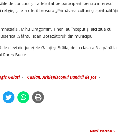
ălile de concurs și i-a felicitat pe participanți pentru interesul
ligie, și le-a oferit broșura „Primăvara culturii și spiritualității
imnazială „Mihu Dragomir”. Tinerii au început și aici ziua cu
a Biserica „Sfântul Ioan Botezătorul” din municipiu.
de elevi din judeţele Galaţi şi Brăila, de la clasa a 5-a până la
al Rareș Bucur.
gic Galati
-
Casian, Arhiepiscopul Dunării de Jos
-
vezi toate ›