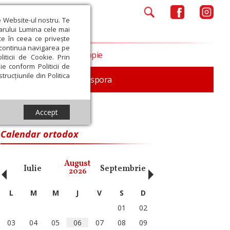
e Website-ul nostru. Te
iarului Lumina cele mai
ce în ceea ce privește
a continua navigarea pe
Opinii
Filantropie
iticii de Cookie. Prin
ie conform Politicii de
trucțiunile din Politica
In memoriam
Diaspora
Accept
Calendar ortodox
‹
›
August
Iulie
Septembrie
Octombrie
Noiembri
2026
L
M
M
J
V
S
D
01
02
03
04
05
06
07
08
09