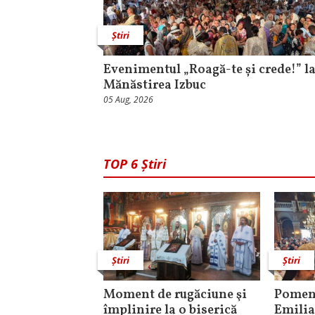
Știri
Evenimentul „Roagă-te și crede!” l
Mănăstirea Izbuc
05 Aug, 2026
TOP 6 Știri
Știri
Știri
Moment de rugăciune şi
Pomeni
împlinire la o biserică
Emilia