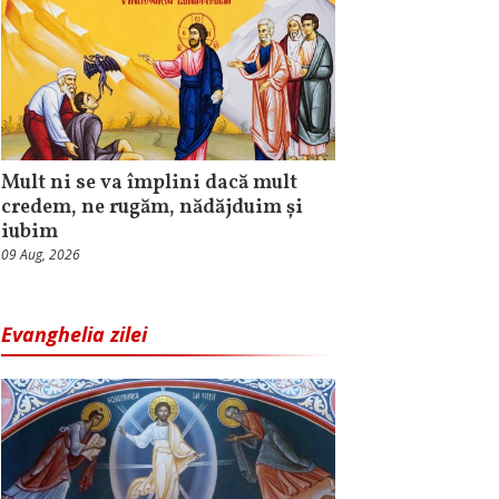
Mult ni se va împlini dacă mult
credem, ne rugăm, nădăjduim și
iubim
09 Aug, 2026
Evanghelia zilei