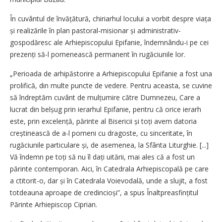
În cuvântul de învățătură, chiriarhul locului a vorbit despre viața
și realizările în plan pastoral-misionar și administrativ-
gospodăresc ale Arhiepiscopului Epifanie, îndemnându-i pe cei
prezenți să-l pomenească permanent în rugăciunile lor.
„Perioada de arhipăstorire a Arhiepiscopului Epifanie a fost una
prolifică, din multe puncte de vedere. Pentru aceasta, se cuvine
să îndreptăm cuvânt de mulțumire către Dumnezeu, Care a
lucrat din belșug prin ierarhul Epifanie, pentru că orice ierarh
este, prin excelență, părinte al Bisericii și toți avem datoria
creștinească de a-l pomeni cu dragoste, cu sinceritate, în
rugăciunile particulare și, de asemenea, la Sfânta Liturghie. [...]
Vă îndemn pe toți să nu îl dați uitării, mai ales că a fost un
părinte contemporan. Aici, în Catedrala Arhiepiscopală pe care
a ctitorit-o, dar și în Catedrala Voievodală, unde a slujit, a fost
totdeauna aproape de credincioși”, a spus Înaltpreasfințitul
Părinte Arhiepiscop Ciprian.