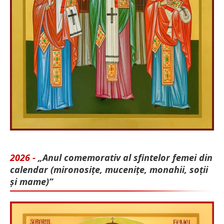
2026 -
„Anul comemorativ al sfintelor femei din
calendar (mironosițe, mu­cenițe, monahii, soții
și mame)”