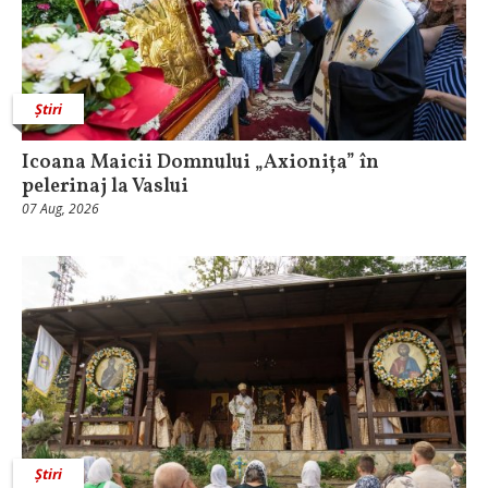
Știri
Icoana Maicii Domnului „Axionița” în
pelerinaj la Vaslui
07 Aug, 2026
Știri