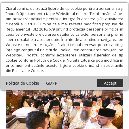
Ziarul Lumina utilizează fişiere de tip cookie pentru a personaliza și
îmbunătăți experiența ta pe Website-ul nostru. Te informăm că ne-
am actualizat politicile pentru a integra în acestea și în activitatea
curentă a Ziarului Lumina cele mai recente modificări propuse de
Regulamentul (UE) 2016/679 privind protecția persoanelor fizice în
ceea ce privește prelucrarea datelor cu caracter personal și privind
libera circulație a acestor date. Înainte de a continua navigarea pe
Website-ul nostru te rugăm să aloci timpul necesar pentru a citi și
Ziarul Lumina
›
Actualitate religioasă
›
Știri
›
Parastas la 7 ani
înțelege conținutul Politicii de Cookie. Prin continuarea navigării pe
de la mutarea la Domnul a Arhiepiscopului Epifanie Norocel
Website-ul nostru confirmi acceptarea utilizării fişierelor de tip
cookie conform Politicii de Cookie. Nu uita totuși că poți modifica în
Parastas la 7 ani de la mutarea la Domnul a
orice moment setările acestor fişiere cookie urmând instrucțiunile
din Politica de Cookie.
Arhiepiscopului Epifanie Norocel
Politica de Cookie
GDPR
Accept