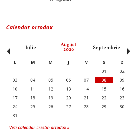
Calendar ortodox
‹
›
August
Iulie
Septembrie
O
2026
L
M
M
J
V
S
D
01
02
03
04
05
06
07
08
09
10
11
12
13
14
15
16
17
18
19
20
21
22
23
24
25
26
27
28
29
30
31
Vezi calendar crestin ortodox »