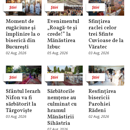
Știri
Știri
Știri
Moment de
Evenimentul
Sfințirea
rugăciune şi
„Roagă-te și
raclei celor
împlinire la o
crede!” la
trei Sfinte
biserică din
Mănăstirea
Cuvioase de la
Bucureşti
Izbuc
Văratec
02 Aug, 2026
05 Aug, 2026
03 Aug, 2026
Știri
Știri
Știri
Sfântul Ierarh
Sărbătorile
Resfințirea
Nifon va fi
nemţene au
bisericii
sărbătorit la
culminat cu
Parohiei
Târgoviște
hramul
Rădeni
Mănăstirii
03 Aug, 2026
02 Aug, 2026
Sihăstria
07 Aug, 2026