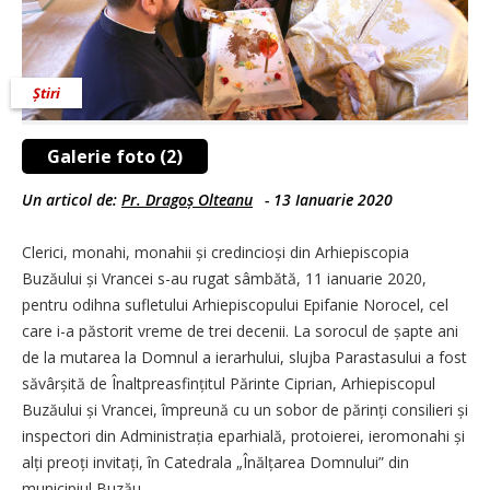
Știri
Galerie foto (2)
Un articol de:
Pr. Dragoș Olteanu
-
13 Ianuarie 2020
Clerici, monahi, monahii și credincioși din Arhiepiscopia
Buzăului și Vrancei s-au rugat sâmbătă, 11 ianuarie 2020,
pentru odihna sufletului Arhiepiscopului Epifanie Norocel, cel
care i-a păstorit vreme de trei decenii. La sorocul de șapte ani
de la mutarea la Domnul a ierarhului, slujba Parastasului a fost
săvârșită de Înaltpreasfințitul Părinte Ciprian, Arhiepiscopul
Buzăului și Vrancei, împreună cu un sobor de părinți consilieri și
inspectori din Administrația eparhială, protoierei, ieromonahi și
alți preoți invitați, în Catedrala „Înălțarea Domnului” din
municipiul Buzău.