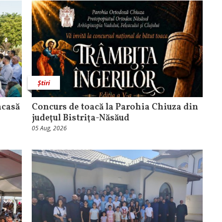
Știri
acasă
​Concurs de toacă la Parohia Chiuza din
judeţul Bistriţa-Năsăud
05 Aug, 2026