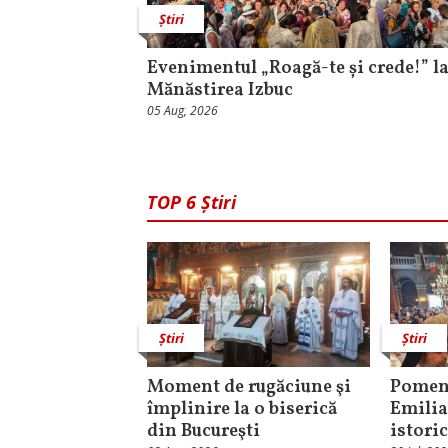
Știri
Evenimentul „Roagă-te și crede!” l
Mănăstirea Izbuc
05 Aug, 2026
TOP 6 Știri
Știri
Știri
Moment de rugăciune şi
Pomeni
împlinire la o biserică
Emilia
din Bucureşti
istori