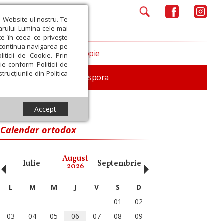
e Website-ul nostru. Te
iarului Lumina cele mai
ce în ceea ce privește
a continua navigarea pe
Opinii
Filantropie
iticii de Cookie. Prin
ie conform Politicii de
trucțiunile din Politica
In memoriam
Diaspora
Accept
Calendar ortodox
‹
›
August
Iulie
Septembrie
Octombrie
Noiembri
2026
L
M
M
J
V
S
D
01
02
03
04
05
06
07
08
09