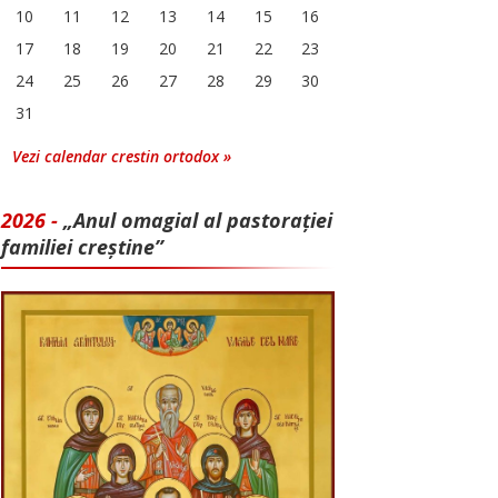
10
11
12
13
14
15
16
17
18
19
20
21
22
23
24
25
26
27
28
29
30
31
Vezi calendar crestin ortodox »
2026 -
„Anul omagial al pastorației
familiei creștine”