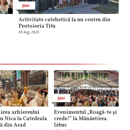
Știri
a
Activitate catehetică la un centru din
Protoieria Titu
05 Aug, 2026
Știri
rea arhiereului
Evenimentul „Roagă-te și
n Nica la Catedrala
crede!” la Mănăstirea
că din Arad
Izbuc