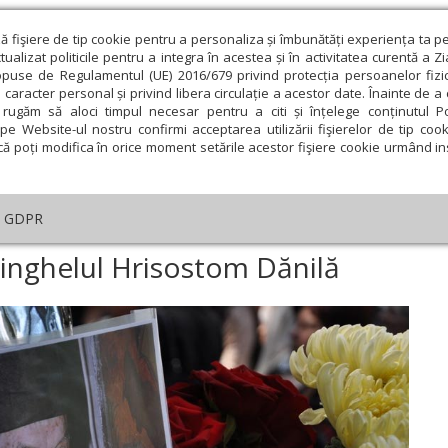
ză fişiere de tip cookie pentru a personaliza și îmbunătăți experiența ta p
alizat politicile pentru a integra în acestea și în activitatea curentă a Z
opuse de Regulamentul (UE) 2016/679 privind protecția persoanelor fizi
 caracter personal și privind libera circulație a acestor date. Înainte de 
eologie și spiritualitate
Educaţie și Cultură
Societate
rugăm să aloci timpul necesar pentru a citi și înțelege conținutul Pol
pe Website-ul nostru confirmi acceptarea utilizării fişierelor de tip cook
că poți modifica în orice moment setările acestor fişiere cookie urmând ins
An omagial
Comunicate de presă
Documentar
GDPR
rastas pentru protosinghelul Hrisostom Dănilă
inghelul Hrisostom Dănilă
ie
Februarie
Martie
Aprilie
Mai
Iunie