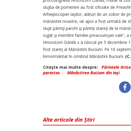
protosinghelul Hrisostom Dănilă, mutat la Domn
slujba de pomenire au fost oficiate de Preasfin
Arhiepiscopiei Iaşilor, alături de un sobor de pr
mănăstirii noastre, iar apoi a fost urmată de sl
slujit părinţi parohi şi părinţi stareţi de la măn
rugat şi membrii familiei preacuvioşiei sale“, a
Hrisostom Dănilă s-a născut pe 5 decembrie 19
fost stareţ al Mănăstirii Bucium. Pe 10 septemb
înmormântat în cimitirul Mănăstirii Bucium.
(C.
Citeşte mai multe despre:
Părintele Hris
parastas
-
Mănăstirea Bucium din Iaşi
Alte articole din Știri