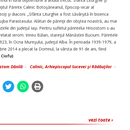
ul în luna septembrie a anului trecut. Sfânta Liturghie şi
ţitul Părinte Calinic Botoşăneanul, Episcop-vicar al
eoţi şi diaconi. „Sfânta Liturghie a fost săvârşită în biserica
ujba Parastasului. Alături de părinţii din obştea noastră, au mai
ăstirile din judeţul Iaşi. Pentru sufletul părintelui Hrisostom s-au
 relatat ierom. Irineu Bălan, stareţul Mănăstirii Bucium. Părintele
23, în Ocna Mureşului, judeţul Alba. În perioada 1939-1979, a
rie 2014 a plecat la Domnul, la vârsta de 91 de ani, fiind
 Ciofu)
ostom Dănilă
-
Calinic, Arhiepiscopul Sucevei şi Rădăuţilor
-
vezi toate ›