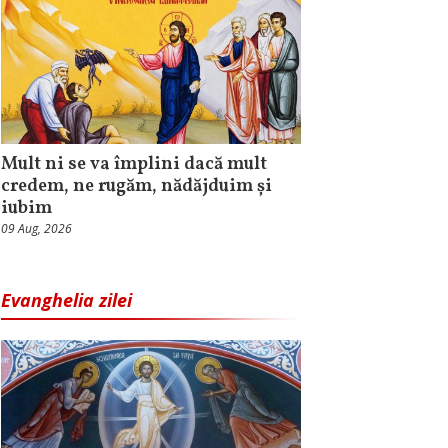
Mult ni se va împlini dacă mult
credem, ne rugăm, nădăjduim și
iubim
09 Aug, 2026
Evanghelia zilei