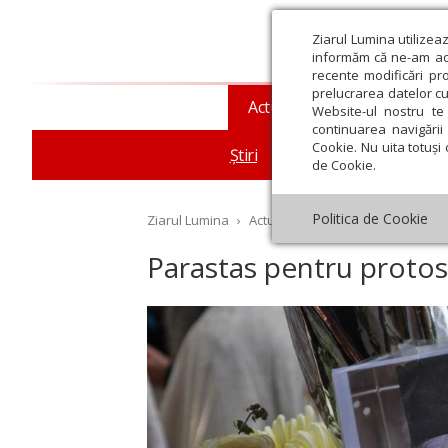
Ziarul Lumina utilizea
informăm că ne-am actu
recente modificări pr
prelucrarea datelor cu
Actualitate religioasă
T
Website-ul nostru te 
continuarea navigării 
Cookie. Nu uita totuși 
Știri
Mesaje și cuvântări
de Cookie.
Politica de Cookie
Ziarul Lumina
›
Actualitate religioasă
›
Știri
›
Pa
Parastas pentru protos
st
Septembrie
Octombrie
Noiembrie
Decembrie
Ianuar