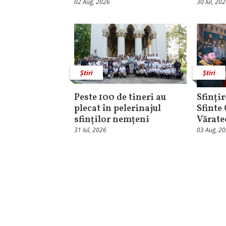
02 Aug, 2026
30 Iul, 20
Știri
Știri
Peste 100 de tineri au
Sfințir
plecat în pelerinajul
Sfinte
sfinților nemțeni
Vărate
31 Iul, 2026
03 Aug, 2