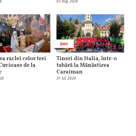
26
05 Aug, 2026
Știri
ea raclei celor trei
Tineri din Italia, într-o
 Cuvioase de la
tabără la Mănăstirea
c
Caraiman
026
31 Iul, 2026