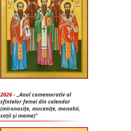
2026 -
„Anul comemorativ al
sfintelor femei din calendar
(mironosițe, mu­cenițe, monahii,
soții și mame)”