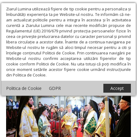
Ziarul Lumina utilizează fişiere de tip cookie pentru a personaliza și
îmbunătăți experiența ta pe Website-ul nostru. Te informăm că ne-
am actualizat politicile pentru a integra în acestea și în activitatea
curentă a Ziarului Lumina cele mai recente modificări propuse de
Regulamentul (UE) 2016/679 privind protecția persoanelor fizice în
ceea ce privește prelucrarea datelor cu caracter personal și privind
libera circulație a acestor date. Înainte de a continua navigarea pe
Website-ul nostru te rugăm să aloci timpul necesar pentru a citi și
Ziarul Lumina
›
Actualitate religioasă
›
Știri
›
Patriarhul
înțelege conținutul Politicii de Cookie. Prin continuarea navigării pe
Ecumenic a fost colindat de românii din Istanbul
Website-ul nostru confirmi acceptarea utilizării fişierelor de tip
cookie conform Politicii de Cookie. Nu uita totuși că poți modifica în
Patriarhul Ecumenic a fost colindat de
orice moment setările acestor fişiere cookie urmând instrucțiunile
din Politica de Cookie.
românii din Istanbul
Politica de Cookie
GDPR
Accept