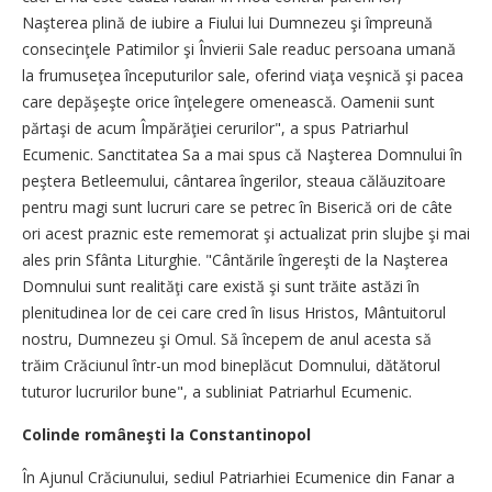
Naşterea plină de iubire a Fiului lui Dumnezeu şi împreună
consecinţele Patimilor şi Învierii Sale readuc persoana umană
la frumuseţea începuturilor sale, oferind viaţa veşnică şi pacea
care depăşeşte orice înţelegere omenească. Oamenii sunt
părtaşi de acum Împărăţiei cerurilor", a spus Patriarhul
Ecumenic. Sanctitatea Sa a mai spus că Naşterea Domnului în
peştera Betleemului, cântarea îngerilor, steaua călăuzitoare
pentru magi sunt lucruri care se petrec în Biserică ori de câte
ori acest praznic este rememorat şi actualizat prin slujbe şi mai
ales prin Sfânta Liturghie. "Cântările îngereşti de la Naşterea
Domnului sunt realităţi care există şi sunt trăite astăzi în
plenitudinea lor de cei care cred în Iisus Hristos, Mântuitorul
nostru, Dumnezeu şi Omul. Să începem de anul acesta să
trăim Crăciunul într-un mod bineplăcut Domnului, dătătorul
tuturor lucrurilor bune", a subliniat Patriarhul Ecumenic.
Colinde româneşti la Constantinopol
În Ajunul Crăciunului, sediul Patriarhiei Ecumenice din Fanar a