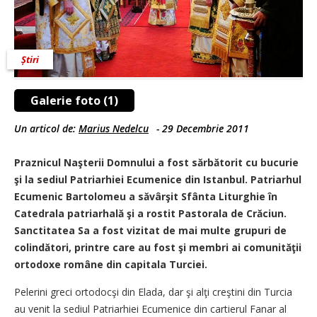
Știri
Galerie foto (1)
Un articol de:
Marius Nedelcu
-
29 Decembrie 2011
Praznicul Naşterii Domnului a fost sărbătorit cu bucurie
şi la sediul Patriarhiei Ecumenice din Istanbul. Patriarhul
Ecumenic Bartolomeu a săvârşit Sfânta Liturghie în
Catedrala patriarhală şi a rostit Pastorala de Crăciun.
Sanctitatea Sa a fost vizitat de mai multe grupuri de
colindători, printre care au fost şi membri ai comunităţii
ortodoxe române din capitala Turciei.
Pelerini greci ortodocşi din Elada, dar şi alţi creştini din Turcia
au venit la sediul Patriarhiei Ecumenice din cartierul Fanar al