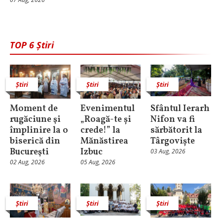
TOP 6 Știri
Știri
Știri
Știri
Moment de
Evenimentul
Sfântul Ierarh
rugăciune şi
„Roagă-te și
Nifon va fi
împlinire la o
crede!” la
sărbătorit la
biserică din
Mănăstirea
Târgoviște
Bucureşti
Izbuc
03 Aug, 2026
02 Aug, 2026
05 Aug, 2026
Știri
Știri
Știri