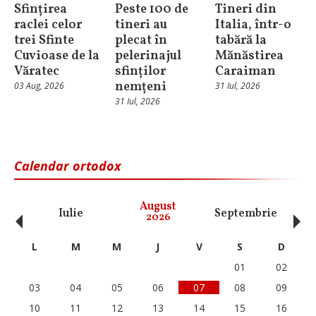
Sfințirea
Peste 100 de
Tineri din
raclei celor
tineri au
Italia, într-o
trei Sfinte
plecat în
tabără la
Cuvioase de la
pelerinajul
Mănăstirea
Văratec
sfinților
Caraiman
nemțeni
03 Aug, 2026
31 Iul, 2026
31 Iul, 2026
Calendar ortodox
‹
›
August
Iulie
Septembrie
O
2026
L
M
M
J
V
S
D
01
02
03
04
05
06
07
08
09
10
11
12
13
14
15
16