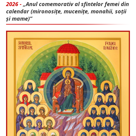
2026 -
„Anul comemorativ al sfintelor femei din
calendar (mironosițe, mu­cenițe, monahii, soții
și mame)”