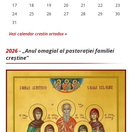
17
18
19
20
21
22
23
24
25
26
27
28
29
30
31
Vezi calendar crestin ortodox »
2026 -
„Anul omagial al pastorației familiei
creștine”