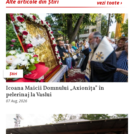
Alte articole din Știri
vezi toate ›
Știri
Icoana Maicii Domnului „Axionița” în
pelerinaj la Vaslui
07 Aug, 2026