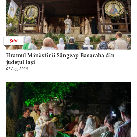
Știri
Hramul Mănăstirii Sângeap‑Basaraba din
judeţul Iaşi
07 Aug, 2026