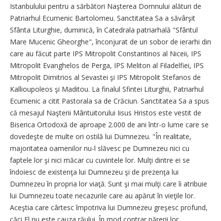
Istanbulului pentru a sărbători Naşterea Domnului alături de
Patriarhul Ecumenic Bartolomeu. Sanctitatea Sa a săvârşit
Sfânta Liturghie, duminică, în Catedrala patriarhală "Sfântul
Mare Mucenic Gheorghe", înconjurat de un sobor de ierarhi din
care au făcut parte IPS Mitropolit Constantinos al Niceii, IPS
Mitropolit Evanghelos de Perga, IPS Meliton al Filadelfiei, IPS
Mitropolit Dimitrios al Sevastei şi IPS Mitropolit Stefanos de
Kallioupoleos şi Maditou. La finalul Sfintei Liturghii, Patriarhul
Ecumenic a citit Pastorala sa de Crăciun. Sanctitatea Sa a spus
că mesajul Naşterii Mântuitorului Iisus Hristos este vestit de
Biserica Ortodoxă de aproape 2.000 de ani într-o lume care se
dovedeşte de multe ori ostilă lui Dumnezeu. "În realitate,
majoritatea oamenilor nu-l slăvesc pe Dumnezeu nici cu
faptele lor şi nici măcar cu cuvintele lor. Mulţi dintre ei se
îndoiesc de existenţa lui Dumnezeu şi de prezenţa lui
Dumnezeu în propria lor viaţă. Sunt şi mai mulţi care îi atribuie
lui Dumnezeu toate necazurile care au apărut în vieţile lor.
Aceştia care cârtesc împotriva lui Dumnezeu greşesc profund,
căci El nu este cauza răului. În mod contrar părerii lor,