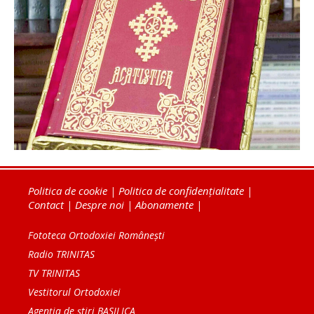
Politica de cookie
|
Politica de confidențialitate
|
Contact
|
Despre noi
|
Abonamente
|
Fototeca Ortodoxiei Românești
Radio TRINITAS
TV TRINITAS
Vestitorul Ortodoxiei
Agenţia de ştiri BASILICA