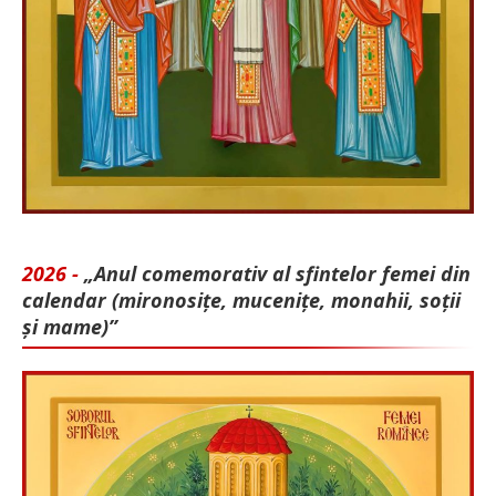
2026 -
„Anul comemorativ al sfintelor femei din
calendar (mironosițe, mu­cenițe, monahii, soții
și mame)”