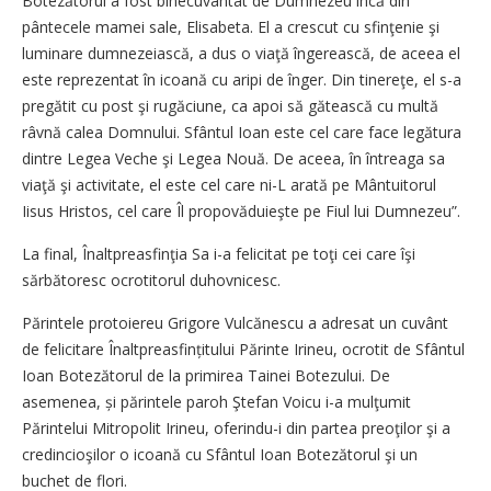
Botezătorul a fost binecuvântat de Dumnezeu încă din
pântecele mamei sale, Elisabeta. El a crescut cu sfinţenie şi
luminare dumnezeiască, a dus o viaţă îngerească, de aceea el
este reprezentat în icoană cu aripi de înger. Din tinereţe, el s-a
pregătit cu post şi rugăciune, ca apoi să gătească cu multă
râvnă calea Domnului. Sfântul Ioan este cel care face legătura
dintre Legea Veche şi Legea Nouă. De aceea, în întreaga sa
viaţă şi activitate, el este cel care ni-L arată pe Mântuitorul
Iisus Hristos, cel care Îl propovăduieşte pe Fiul lui Dumnezeu”.
La final, Înaltpreasfinţia Sa i-a felicitat pe toţi cei care îşi
sărbătoresc ocrotitorul duhovnicesc.
Părintele protoiereu Grigore Vulcănescu a adresat un cuvânt
de felicitare Înaltpreasfințitului Părinte Irineu, ocrotit de Sfântul
Ioan Botezătorul de la primirea Tainei Botezului. De
asemenea, și părintele paroh Ştefan Voicu i-a mulţumit
Părintelui Mitropolit Irineu, oferindu-i din partea preoţilor şi a
credincioşilor o icoană cu Sfântul Ioan Botezătorul şi un
buchet de flori.