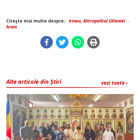
Citeşte mai multe despre:
Irineu, Mitropolitul Olteniei
-
hram
Alte articole din Știri
vezi toate ›