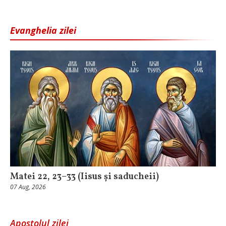
Evanghelia zilei
Matei 22, 23–33 (Iisus și saducheii)
07 Aug, 2026
Apostolul zilei