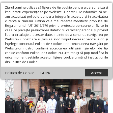
Ziarul Lumina utilizează fişiere de tip cookie pentru a personaliza și
îmbunătăți experiența ta pe Website-ul nostru. Te informăm că ne-
am actualizat politicile pentru a integra în acestea și în activitatea
curentă a Ziarului Lumina cele mai recente modificări propuse de
Regulamentul (UE) 2016/679 privind protecția persoanelor fizice în
ceea ce privește prelucrarea datelor cu caracter personal și privind
libera circulație a acestor date. Înainte de a continua navigarea pe
Website-ul nostru te rugăm să aloci timpul necesar pentru a citi și
Ziarul Lumina
›
Actualitate religioasă
›
Știri
›
Popas de
înțelege conținutul Politicii de Cookie. Prin continuarea navigării pe
rugăciune la o biserică din Craiova
Website-ul nostru confirmi acceptarea utilizării fişierelor de tip
cookie conform Politicii de Cookie. Nu uita totuși că poți modifica în
Popas de rugăciune la o biserică din
orice moment setările acestor fişiere cookie urmând instrucțiunile
din Politica de Cookie.
Craiova
Politica de Cookie
GDPR
Accept