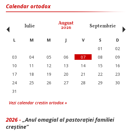
Calendar ortodox
‹
›
August
Iulie
Septembrie
O
2026
L
M
M
J
V
S
D
01
02
03
04
05
06
07
08
09
10
11
12
13
14
15
16
17
18
19
20
21
22
23
24
25
26
27
28
29
30
31
Vezi calendar crestin ortodox »
2026 -
„Anul omagial al pastorației familiei
creștine”