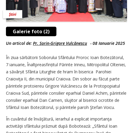
Știri
Galerie foto (2)
Un articol de:
Pr. Sorin-Grigore Vulcănescu
-
08 Ianuarie 2025
În ziua sărbătorii Soborului Sfântului Proroc Ioan Botezătorul,
7 ianuarie, Înaltpreasfințitul Părinte Irineu, Mitropolitul Olteniei,
a săvârșit Sfânta Liturghie de hram în biserica Parohiei
Craioviţa II, din municipiul Craiova. Din sobor au făcut parte
părintele protoiereu Grigore Vulcănescu de la Protopopiatul
Craiova Sud, părintele consilier eparhial Daniel Achim, părintele
consilier eparhial Dan Camen, slujitor al bisericii ocrotite de
Sfântul Ioan Botezătorul, și părintele paroh Ştefan Voicu.
În cuvântul de învăţătură, ierarhul a explicat importanţa
activităţii sfântului prăznuit după Bobotează: „Sfântul Ioan