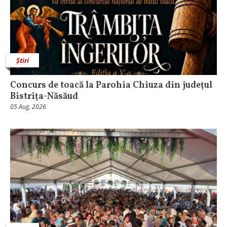
Știri
​Concurs de toacă la Parohia Chiuza din judeţul
Bistriţa-Năsăud
05 Aug, 2026