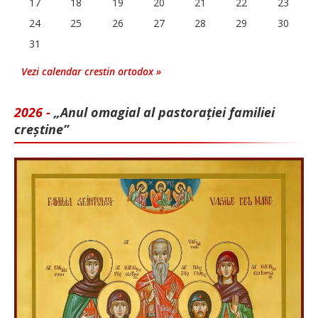
17
18
19
20
21
22
23
24
25
26
27
28
29
30
31
Vezi calendar crestin ortodox »
2026 -
„Anul omagial al pastorației familiei
creștine”