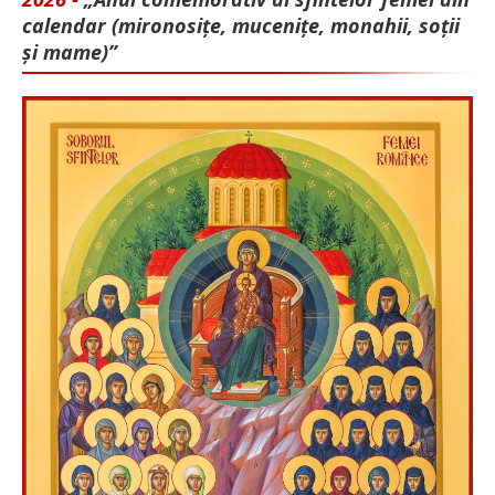
calendar (mironosițe, mu­cenițe, monahii, soții
și mame)”