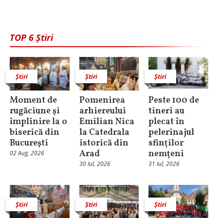
TOP 6 Știri
Știri
Știri
Știri
Moment de
Pomenirea
Peste 100 de
rugăciune şi
arhiereului
tineri au
împlinire la o
Emilian Nica
plecat în
biserică din
la Catedrala
pelerinajul
Bucureşti
istorică din
sfinților
Arad
nemțeni
02 Aug, 2026
30 Iul, 2026
31 Iul, 2026
Știri
Știri
Știri