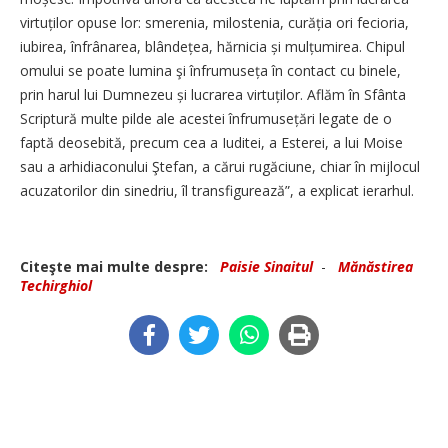
virtuților opuse lor: smerenia, milostenia, curăția ori fecioria,
iubirea, înfrânarea, blândețea, hărnicia și mulțumirea. Chipul
omului se poate lumina şi înfrumuseța în contact cu binele,
prin harul lui Dumnezeu și lucrarea virtuților. Aflăm în Sfânta
Scriptură multe pilde ale acestei înfrumusețări legate de o
faptă deosebită, precum cea a Iuditei, a Esterei, a lui Moise
sau a arhidiaconului Ştefan, a cărui rugăciune, chiar în mijlocul
acuzatorilor din sinedriu, îl transfigurează”, a explicat ierarhul.
Citeşte mai multe despre:
Paisie Sinaitul
-
Mănăstirea
Techirghiol