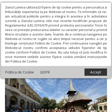
Ziarul Lumina utilizează fişiere de tip cookie pentru a personaliza și
îmbunătăți experiența ta pe Website-ul nostru. Te informăm că ne-
am actualizat politicile pentru a integra în acestea și în activitatea
curentă a Ziarului Lumina cele mai recente modificări propuse de
Regulamentul (UE) 2016/679 privind protecția persoanelor fizice în
ceea ce privește prelucrarea datelor cu caracter personal și privind
libera circulație a acestor date. Înainte de a continua navigarea pe
Website-ul nostru te rugăm să aloci timpul necesar pentru a citi și
Ziarul Lumina
›
Actualitate religioasă
›
Știri
›
Praznic luminat la
înțelege conținutul Politicii de Cookie. Prin continuarea navigării pe
Mănăstirea „Sfânta Maria”-Techirghiol
Website-ul nostru confirmi acceptarea utilizării fişierelor de tip
cookie conform Politicii de Cookie. Nu uita totuși că poți modifica în
Praznic luminat la Mănăstirea „Sfânta
orice moment setările acestor fişiere cookie urmând instrucțiunile
din Politica de Cookie.
Maria”-Techirghiol
Politica de Cookie
GDPR
Accept