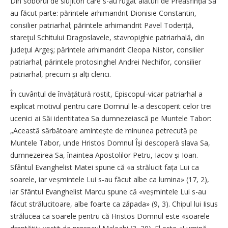
Din soborul de slujitori care s-au rugat alături de Preasfinția Sa
au făcut parte: părintele arhimandrit Dionisie Constantin,
consilier patriarhal; părintele arhimandrit Pavel Toderiță,
stareţul Schitului Dragoslavele, stavropighie patriarhală, din
judeţul Argeş; părintele arhimandrit Cleopa Nistor, consilier
patriarhal; părintele protosinghel Andrei Nechifor, consilier
patriarhal, precum și alți clerici.
În cuvântul de învățătură rostit, Episcopul-vicar patriarhal a
explicat motivul pentru care Domnul le-a descoperit celor trei
ucenici ai Săi identitatea Sa dumnezeiască pe Muntele Tabor:
„Această sărbătoare amintește de minunea petrecută pe
Muntele Tabor, unde Hristos Domnul Își descoperă slava Sa,
dumnezeirea Sa, înaintea Apostolilor Petru, Iacov și Ioan.
Sfântul Evanghelist Matei spune că «a strălucit fața Lui ca
soarele, iar veșmintele Lui s-au făcut albe ca lumina» (17, 2),
iar Sfântul Evanghelist Marcu spune că «veșmintele Lui s-au
făcut strălucitoare, albe foarte ca zăpada» (9, 3). Chipul lui Iisus
strălucea ca soarele pentru că Hristos Domnul este «soarele