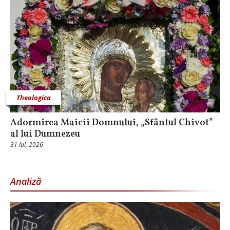
Theologica
Adormirea Maicii Domnului, „Sfântul Chivot”
al lui Dumnezeu
31 Iul, 2026
Analiză