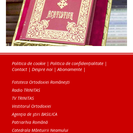
Politica de cookie
|
Politica de confidențialitate
|
Contact
|
Despre noi
|
Abonamente
|
Fototeca Ortodoxiei Românești
Radio TRINITAS
TV TRINITAS
Vestitorul Ortodoxiei
Agenţia de ştiri BASILICA
Patriarhia Română
Catedrala Mântuirii Neamului