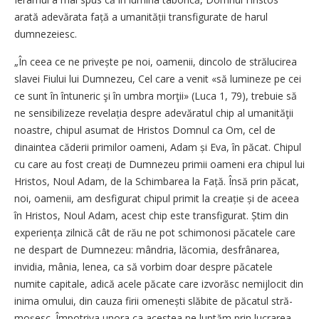
arată adevărata față a umanității transfigurate de harul
dumnezeiesc.
„În ceea ce ne privește pe noi, oamenii, dincolo de strălucirea
slavei Fiului lui Dumnezeu, Cel care a venit «să lumineze pe cei
ce sunt în întuneric şi în umbra morţii» (Luca 1, 79), trebuie să
ne sensibilizeze revelația despre adevăratul chip al umanităţii
noastre, chipul asumat de Hristos Domnul ca Om, cel de
dinaintea căderii primilor oameni, Adam și Eva, în păcat. Chipul
cu care au fost creați de Dumnezeu primii oameni era chipul lui
Hristos, Noul Adam, de la Schimbarea la Față. Însă prin păcat,
noi, oamenii, am desfigurat chipul primit la creație și de aceea
în Hristos, Noul Adam, acest chip este transfigurat. Știm din
expe­riența zilnică cât de rău ne pot schimonosi păcatele care
ne despart de Dumnezeu: mândria, lăcomia, desfrânarea,
invidia, mânia, lenea, ca să vorbim doar despre păcatele
numite capitale, adică acele păcate care izvorăsc nemijlocit din
inima omului, din cauza firii omenești slăbite de păcatul stră­
moșesc. Împotriva unora ca acestea ne luptăm prin lucrarea