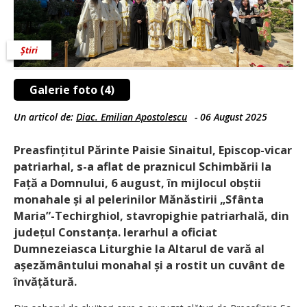
Știri
Galerie foto (4)
Un articol de:
Diac. Emilian Apostolescu
-
06 August 2025
Preasfințitul Părinte Paisie Sinaitul, Episcop-vicar
patriarhal, s-a aflat de praznicul Schimbării la
Față a Domnului, 6 august, în mijlocul obștii
monahale și al pelerinilor Mănăstirii „Sfânta
Maria”-Techirghiol, stavropighie patriarhală, din
județul Con­stanța. Ierarhul a oficiat
Dumnezeiasca Liturghie la Altarul de vară al
așezământului monahal și a rostit un cuvânt de
învățătură.