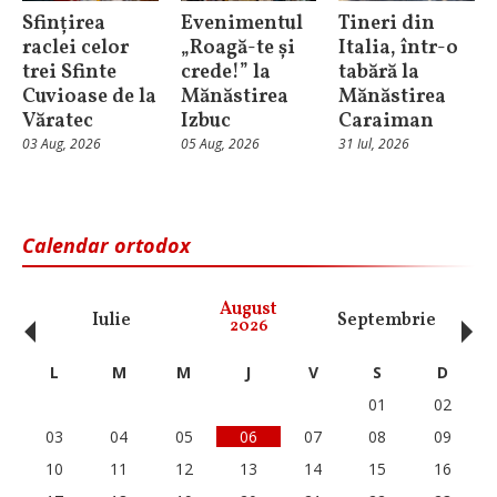
Sfințirea
Evenimentul
Tineri din
raclei celor
„Roagă-te și
Italia, într-o
trei Sfinte
crede!” la
tabără la
Cuvioase de la
Mănăstirea
Mănăstirea
Văratec
Izbuc
Caraiman
03 Aug, 2026
05 Aug, 2026
31 Iul, 2026
Calendar ortodox
‹
›
August
Iulie
Septembrie
O
2026
L
M
M
J
V
S
D
01
02
03
04
05
06
07
08
09
10
11
12
13
14
15
16