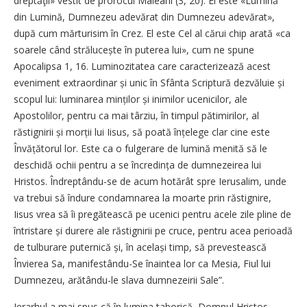
dreptăţii» vestit de prorocul Maleahi (3, 20). El este «Lumină
din Lumină, Dumnezeu adevărat din Dumnezeu adevărat»,
după cum mărturisim în Crez. El este Cel al cărui chip arată «ca
soarele când strălucește în puterea lui», cum ne spune
Apocalipsa 1, 16. Luminozitatea care caracterizează acest
eveniment extraordinar și unic în Sfânta Scriptură dezvăluie și
scopul lui: luminarea minților și inimilor ucenicilor, ale
Apostolilor, pentru ca mai târziu, în timpul pătimirilor, al
răstignirii și morții lui Iisus, să poată înțelege clar cine este
Învățătorul lor. Este ca o fulgerare de lumină menită să le
deschidă ochii pentru a se încredința de dumnezeirea lui
Hristos. Îndreptându-se de acum hotărât spre Ierusalim, unde
va trebui să îndure condamnarea la moarte prin răstignire,
Iisus vrea să îi pregătească pe ucenici pentru acele zile pline de
întristare și durere ale răstignirii pe cruce, pentru acea perioadă
de tulburare puternică și, în același timp, să prevestească
Învierea Sa, manifestându-Se înaintea lor ca Mesia, Fiul lui
Dumnezeu, arătându-le slava dumnezeirii Sale”.
Ierarhul a mai spus că în lumina taborică, Domnul Hristos