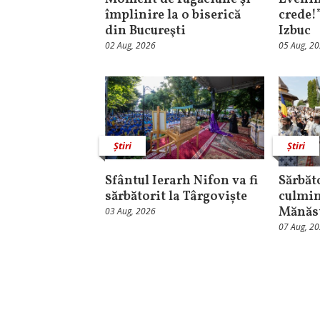
împlinire la o biserică
crede!
din Bucureşti
Izbuc
02 Aug, 2026
05 Aug, 2
Știri
Știri
Sfântul Ierarh Nifon va fi
Sărbăt
sărbătorit la Târgoviște
culmin
Mănăst
03 Aug, 2026
07 Aug, 2