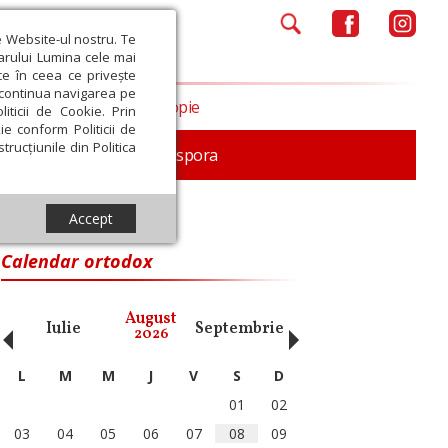
e Website-ul nostru. Te
iarului Lumina cele mai
ce în ceea ce privește
a continua navigarea pe
Opinii
Filantropie
iticii de Cookie. Prin
ie conform Politicii de
trucțiunile din Politica
In memoriam
Diaspora
Accept
Calendar ortodox
‹
›
August
Iulie
Septembrie
Octombrie
Noiembri
2026
L
M
M
J
V
S
D
01
02
03
04
05
06
07
08
09