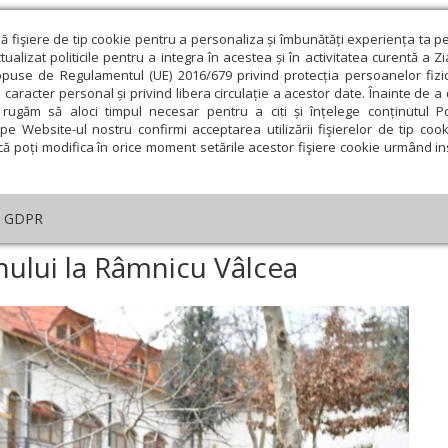
ză fişiere de tip cookie pentru a personaliza și îmbunătăți experiența ta p
alizat politicile pentru a integra în acestea și în activitatea curentă a Z
opuse de Regulamentul (UE) 2016/679 privind protecția persoanelor fizi
 caracter personal și privind libera circulație a acestor date. Înainte de 
eologie și spiritualitate
Educaţie și Cultură
Societate
rugăm să aloci timpul necesar pentru a citi și înțelege conținutul Pol
pe Website-ul nostru confirmi acceptarea utilizării fişierelor de tip cook
că poți modifica în orice moment setările acestor fişiere cookie urmând ins
An omagial
Comunicate de presă
Documentar
GDPR
aznicul Arătării Domnului la Râmnicu Vâlcea
nului la Râmnicu Vâlcea
ie
Februarie
Martie
Aprilie
Mai
Iunie