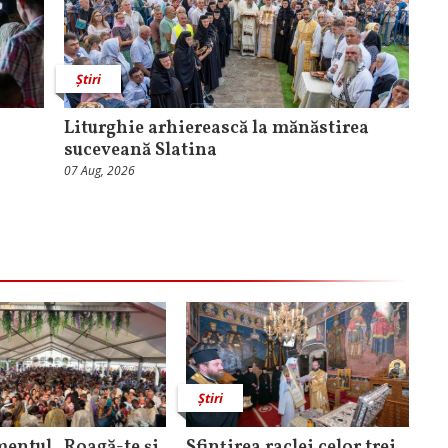
Știri
Liturghie arhierească la mănăstirea
suceveană Slatina
07 Aug, 2026
Știri
entul „Roagă-te și
Sfințirea raclei celor trei