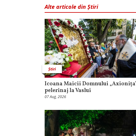
Alte articole din Știri
Știri
Icoana Maicii Domnului „Axionița”
pelerinaj la Vaslui
07 Aug, 2026