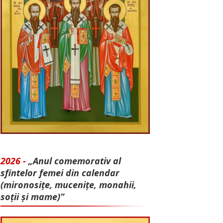
2026 -
„Anul comemorativ al
sfintelor femei din calendar
(mironosițe, mu­cenițe, monahii,
soții și mame)”