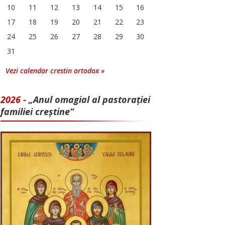
10
11
12
13
14
15
16
17
18
19
20
21
22
23
24
25
26
27
28
29
30
31
Vezi calendar crestin ortodox »
2026 -
„Anul omagial al pastorației
familiei creștine”