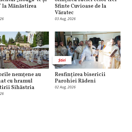
” la Mănăstirea
Sfinte Cuvioase de la
Văratec
026
03 Aug, 2026
Știri
orile nemţene au
Resfințirea bisericii
at cu hramul
Parohiei Rădeni
irii Sihăstria
02 Aug, 2026
026