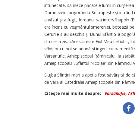
întunecate, să înece păcatele lumii în curgerea 
Dumnezeirii pogo­rân­du-Se trupeşte şi intrând î
a văzut şi a fugit, Iordanul s-a întors înapoi» (
era încins cu veşmântul smereniei, botează pe Cel
Cerurile s-au deschis și Duhul Sfânt S-a pogor
din cer a zis: «Acesta este Fiul Meu cel iubit, 
sfinţilor cu noi se adună şi îngerii cu oamenii î
Varsanufie, Arhiepiscopul Râmnicului, la sărbă
Arhiepiscopală „Sfântul Nicolae” din Râmnicu V
Slujba Sfințirii mari a apei a fost săvârșită de că
de vară al Catedralei Arhiepiscopale din Râmni
Citeşte mai multe despre:
Varsanufie, Ar