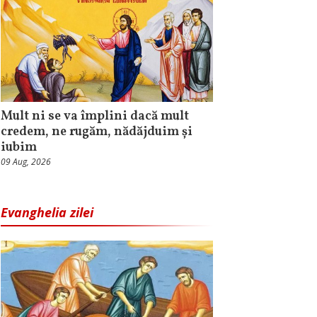
Mult ni se va împlini dacă mult
credem, ne rugăm, nădăjduim și
iubim
09 Aug, 2026
Evanghelia zilei