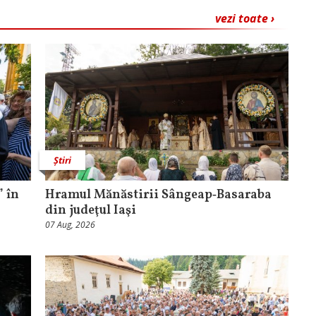
vezi toate ›
Știri
 în
Hramul Mănăstirii Sângeap‑Basaraba
din judeţul Iaşi
07 Aug, 2026