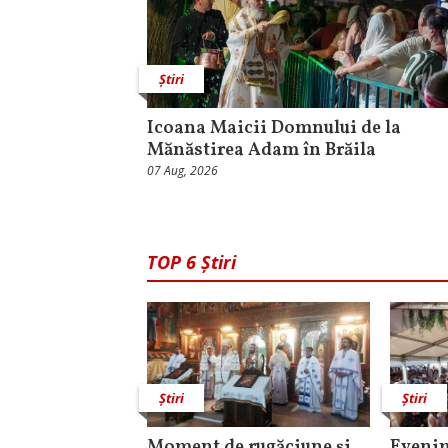
Știri
Icoana Maicii Domnului de la
Mănăstirea Adam în Brăila
07 Aug, 2026
TOP 6 Știri
Știri
Știri
Moment de rugăciune şi
Evenim