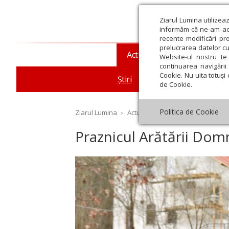
Ziarul Lumina utilizea
informăm că ne-am actu
recente modificări pr
prelucrarea datelor cu
Actualitate religioasă
T
Website-ul nostru te 
continuarea navigării 
Cookie. Nu uita totuși 
Știri
Mesaje și cuvântări
de Cookie.
Politica de Cookie
Ziarul Lumina
›
Actualitate religioasă
›
Știri
›
Pr
Praznicul Arătării Dom
st
Septembrie
Octombrie
Noiembrie
Decembrie
Ianuar