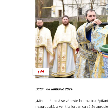
Știri
Data:
08 Ianuarie 2024
„Minunată taină se vă­deș­te la praznicul Epifa
neapropiată, a venit la Iordan ca să Se apropi