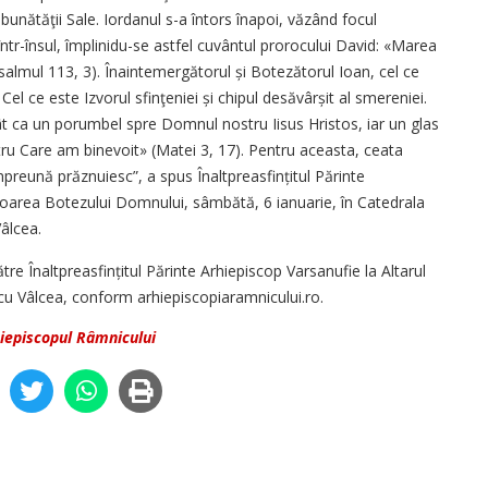
bunătăţii Sale. Iordanul s-a întors înapoi, văzând focul
ntr-însul,­ împli­nidu-se astfel cuvântul prorocului David: «Marea
Psalmul 113, 3). Îna­in­temergătorul și Botezătorul Ioan, cel ce
 ce este Izvorul sfinţeniei și chipul desă­vâr­șit al smereniei.
ât ca un porumbel spre Domnul nostru Iisus Hristos, iar un glas
întru Care am binevoit» (Matei 3, 17). Pentru aceasta, ceata
mpreună prăznuiesc”, a spus Înalt­prea­sfințitul Părinte
toarea Botezului Domnului, sâmbătă, 6 ianuarie, în Catedrala
âlcea.
tre Înalt­prea­sfințitul Părinte Arhi­episcop Varsanufie la Altarul
cu Vâlcea, conform arhiepiscopiaramnicului.ro.
hiepiscopul Râmnicului