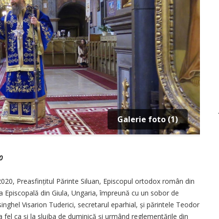
Galerie foto (1)
0
 2020, Preasfințitul Părinte Siluan, Episcopul ortodox român din
ala Episcopală din Giula, Ungaria, împreună cu un sobor de
singhel Visarion Tuderici, secretarul eparhial, și părintele Teodor
La fel ca și la slujba de duminică și urmând reglementările din