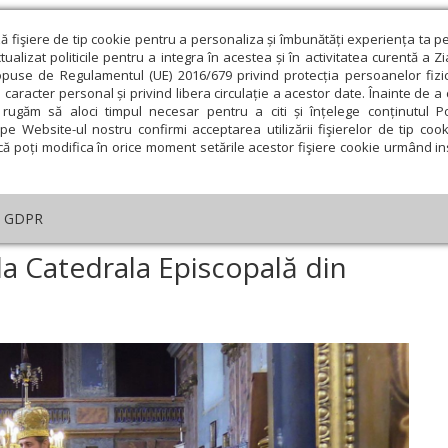
ză fişiere de tip cookie pentru a personaliza și îmbunătăți experiența ta p
alizat politicile pentru a integra în acestea și în activitatea curentă a Z
opuse de Regulamentul (UE) 2016/679 privind protecția persoanelor fizi
 caracter personal și privind libera circulație a acestor date. Înainte de 
eologie și spiritualitate
Educaţie și Cultură
Societate
rugăm să aloci timpul necesar pentru a citi și înțelege conținutul Pol
pe Website-ul nostru confirmi acceptarea utilizării fişierelor de tip cook
că poți modifica în orice moment setările acestor fişiere cookie urmând ins
An omagial
Comunicate de presă
Documentar
GDPR
aznicul Bunei Vestiri la Catedrala Episcopală din Giula
 la Catedrala Episcopală din
ie
Februarie
Martie
Aprilie
Mai
Iunie