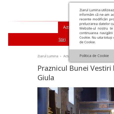
Ziarul Lumina utilizea
informăm că ne-am actu
recente modificări pr
prelucrarea datelor cu
Actualitate religioasă
T
Website-ul nostru te 
continuarea navigării 
Cookie. Nu uita totuși 
Știri
Mesaje și cuvântări
de Cookie.
Politica de Cookie
Ziarul Lumina
›
Actualitate religioasă
›
Știri
›
Pr
Praznicul Bunei Vestiri
Giula
st
Septembrie
Octombrie
Noiembrie
Decembrie
Ianuar