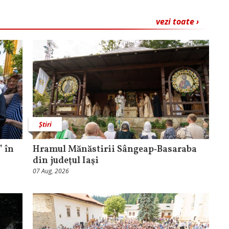
vezi toate ›
Știri
 în
Hramul Mănăstirii Sângeap‑Basaraba
din judeţul Iaşi
07 Aug, 2026