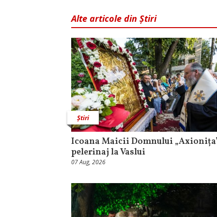
Alte articole din Știri
Știri
Icoana Maicii Domnului „Axionița”
pelerinaj la Vaslui
07 Aug, 2026