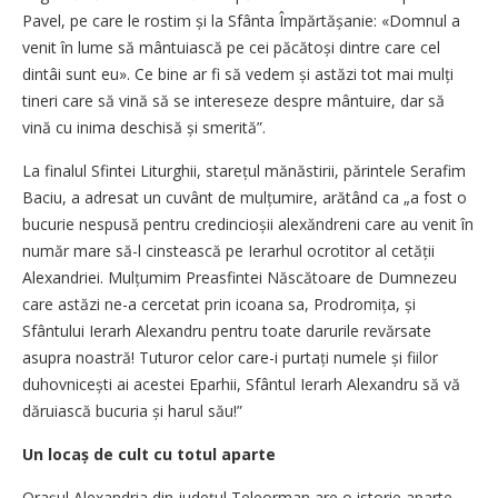
Pavel, pe care le rostim și la Sfânta Împărtășanie: «Domnul a
venit în lume să mântuiască pe cei păcătoși dintre care cel
dintâi sunt eu». Ce bine ar fi să vedem și astăzi tot mai mulți
tineri care să vină să se intereseze despre mântuire, dar să
vină cu inima deschisă și smerită”.
La finalul Sfintei Liturghii, starețul mănăstirii, părintele Serafim
Baciu, a adresat un cuvânt de mulțumire, arătând ca „a fost o
bucurie nespusă pentru credincioșii alexăndreni care au venit în
număr mare să-l cinstească pe Ierarhul ocrotitor al cetății
Alexandriei. Mulțumim Preasfintei Născătoare de Dumnezeu
care astăzi ne-a cercetat prin icoana sa, Prodromița, și
Sfântului Ierarh Alexandru pentru toate darurile revărsate
asupra noastră! Tuturor celor care-i purtați numele și fiilor
duhovnicești ai acestei Eparhii, Sfântul Ierarh Alexandru să vă
dăruiască bucuria și harul său!”
Un locaș de cult cu totul aparte
Orașul Alexandria din județul Teleorman are o istorie aparte.