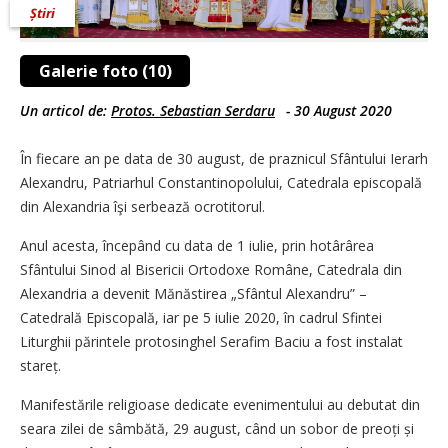
Știri
Galerie foto (10)
Un articol de:
Protos. Sebastian Serdaru
-
30 August 2020
În fiecare an pe data de 30 august, de praznicul Sfântului Ierarh
Alexandru, Patriarhul Constantinopolului, Catedrala episcopală
din Alexandria îşi serbează ocrotitorul.
Anul acesta, începând cu data de 1 iulie, prin hotârârea
Sfântului Sinod al Bisericii Ortodoxe Române, Catedrala din
Alexandria a devenit Mănăstirea „Sfântul Alexandru” –
Catedrală Episcopală, iar pe 5 iulie 2020, în cadrul Sfintei
Liturghii părintele protosinghel Serafim Baciu a fost instalat
stareț.
Manifestările religioase dedicate evenimentului au debutat din
seara zilei de sâmbătă, 29 august, când un sobor de preoți și