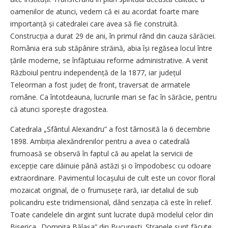
oamenilor de atunci, vedem că ei au acordat foarte mare
importanță și catedralei care avea să fie construită.
Construcția a durat 29 de ani, în primul rând din cauza sărăciei.
România era sub stăpânire străină, abia își regăsea locul între
țările moderne, se înfăptuiau reforme administrative. A venit
Războiul pentru independență de la 1877, iar județul
Teleorman a fost județ de front, traversat de armatele
române. Ca întotdeauna, lucrurile mari se fac în sărăcie, pentru
că atunci sporește dragostea.
Catedrala „Sfântul Alexandru” a fost târnosită la 6 decembrie
1898. Ambiția alexăndrenilor pentru a avea o catedrală
frumoasă se observă în faptul că au apelat la servicii de
excepție care dăinuie până astăzi și o împodobesc cu odoare
extraordinare. Pavimentul locașului de cult este un covor floral
mozaicat original, de o frumusețe rară, iar detaliul de sub
policandru este tridimensional, dând senzația că este în relief.
Toate candelele din argint sunt lucrate după modelul celor din
Biserica „Domnița Bălașa” din București. Stranele sunt făcute