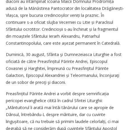
diaconi au întâmpinat icoana Maicii Domnului Prodromița
adusă de la Mănăstirea Pantocrator din localitatea Drăgănești-
Vlașca, spre bucuria credincioșilor veniți la praznic. În
continuare s-a oficiat slujba Vecerniei cu Litie și Paraclisul
Sfântului ocrotitor. Credincioșii s-au închinat și la fragmentul
din moaștele Sfântului Ierarh Alexandru, Patriarhul
Constantinopolului, care este așezat permanent în Catedrală.
Duminică, 30 august, Sfânta şi Dumnezeiasca Liturghie a fost
oficiată de către Preasfințitul Părinte Andrei, Episcopul
Covasnei şi Harghitei, împreună cu Preasfinţitul Părinte
Galaction, Episcopul Alexandriei și Teleormanului, înconjuraţi
de un sobor de preoţi şi diaconi.
Preasfințitul Părinte Andrei a vorbit despre semnificația
pericopei evanghelice citită în cadrul Sfintei Liturghii:
„Mântuitorul îi arată mai întâi tânărului care se apropie de
Dânsul, întrebându-L despre mântuire, dar cu cuvinte
lingușitoare, că nu trebuie să primim laudele celorlalți, ci mai
degrabă să ne considerăm după cuvintele Sfântului Apostol