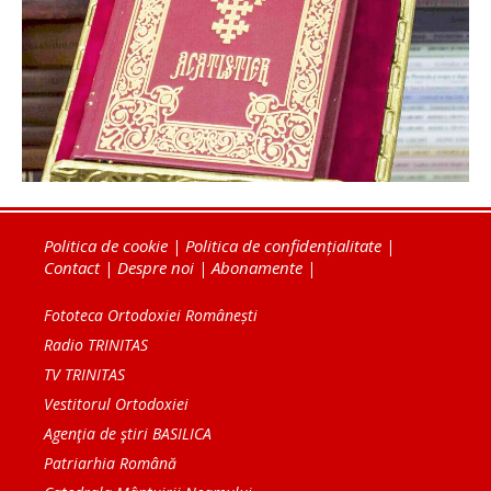
Politica de cookie
|
Politica de confidențialitate
|
Contact
|
Despre noi
|
Abonamente
|
Fototeca Ortodoxiei Românești
Radio TRINITAS
TV TRINITAS
Vestitorul Ortodoxiei
Agenţia de ştiri BASILICA
Patriarhia Română