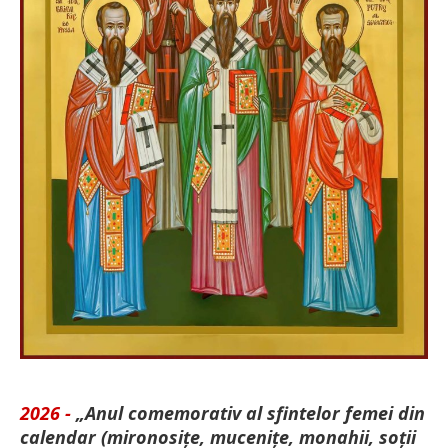
2026 -
„Anul comemorativ al sfintelor femei din
calendar (mironosițe, mu­cenițe, monahii, soții