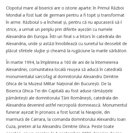
Clopotul mare al bisericii are o istorie aparte: în Primul Război
Mondial a fost luat de germani pentru a fi topit și transformat
în arme. Războiul s-a încheiat și, pentru că nu apucaseră să-l
strice, a urmat un periplu prin diferite așezări cu numele
Alexandria din Europa. Într-un final s-a întors în catedrala din
Alexandria, unde și astăzi înnobilează cu sunetul lui deosebit de
plăcut sfintele slujbe și cheamă la rugăciune la marile sărbători.
În martie 1994, la împlinirea a 160 de ani de la întemeierea
Alexandriei, comunitatea locală reușea să aducă în catedrală
monumentalul sarcofag al domnitorului Alexandru Dimitrie
Ghica de la Muzeul Militar Național din București. De la
Biserica Ghica-Tei din Capitală au fost aduse rămășițele
pământești ale domnitorului Țării Românești, catedrala din
Alexandria devenind astfel necropolă domnească. Monumentul
funerar așezat în pronaos a fost lucrat la Neapole, din
marmură de Carrara, la comanda domnitorului Alexandru Ioan
Cuza, prieten al lui Alexandru Dimitrie Ghica. Peste toate