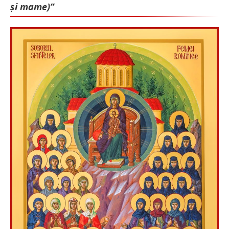
și mame)”