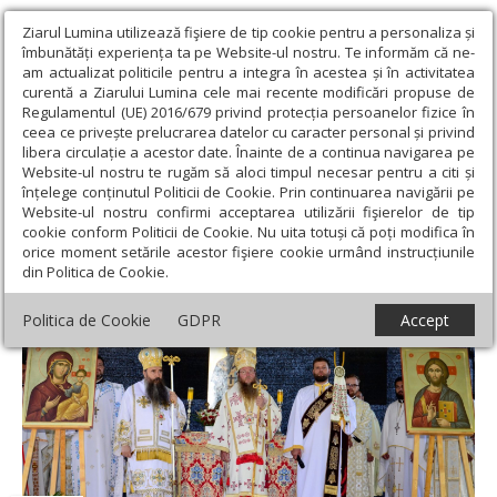
Ziarul Lumina utilizează fişiere de tip cookie pentru a personaliza și
îmbunătăți experiența ta pe Website-ul nostru. Te informăm că ne-
am actualizat politicile pentru a integra în acestea și în activitatea
curentă a Ziarului Lumina cele mai recente modificări propuse de
Regulamentul (UE) 2016/679 privind protecția persoanelor fizice în
ceea ce privește prelucrarea datelor cu caracter personal și privind
libera circulație a acestor date. Înainte de a continua navigarea pe
Website-ul nostru te rugăm să aloci timpul necesar pentru a citi și
Ziarul Lumina
›
Actualitate religioasă
›
Știri
›
Primul hram al
înțelege conținutul Politicii de Cookie. Prin continuarea navigării pe
Mănăstirii „Sfântul Alexandru” – Catedrală Episcopală
Website-ul nostru confirmi acceptarea utilizării fişierelor de tip
cookie conform Politicii de Cookie. Nu uita totuși că poți modifica în
Primul hram al Mănăstirii „Sfântul
orice moment setările acestor fişiere cookie urmând instrucțiunile
din Politica de Cookie.
Alexandru” – Catedrală Episcopală
Politica de Cookie
GDPR
Accept