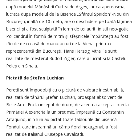
după modelul Mănăstirii Curtea de Argeș, iar catapeteasma,
lucrată după modelul de la Biserica „Sfântul Spiridon”-Nou din
București; înaltă de 10 metri, are o deschidere pe toată lățimea
bisericii și a fost sculptată în lemn de tei aurit, în stil neo-gotic.
Policandrul în formă de mitră și sfeșnicele împărătești au fost
făcute de o casă de manufacturi de la Viena, printr-o
reprezentanță din București, Hans Herzog. Vitraliile sunt
realizate de meșterul Rudolf Zigler, care a lucrat și la Castelul
Peleș din Sinaia.
Pictată de Ștefan Luchian
Pereții sunt împodobiți cu o pictură de valoare inestimabilă,
realizată de tânărul Ștefan Luchian, proaspăt absolvent de
Belle Arte. Era la început de drum, de aceea a acceptat oferta
Primăriei Alexandria la un preț mic. Împreună cu Constantin
Artaquino, în 5 luni au pictat toate tablourile din biserică.
Fondul, care înseamnă un câmp floral hexagonal, a fost
realizat de italianul Giuseppe Cavalcadi.