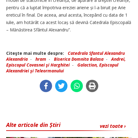
model de statornicie în credință, de apărare a dreptei credințe,
pentru că a luptat împotriva ereziei ariene și l-a biruit pe Arie
ereticul în final. De aceea, anul acesta, începând cu data de 1
iulie, am hotărât ca acest locaș să devină Catedrala Episcopală
– Mănăstirea Sfântul Alexandru”.
Citeşte mai multe despre:
Catedrala Sfantul Alexandru
Alexandria
-
hram
-
Biserica Domnita Balasa
-
Andrei,
Episcopul Covasnei şi Harghitei
-
Galaction, Episcopul
Alexandriei şi Teleormanului
Alte articole din Știri
vezi toate ›