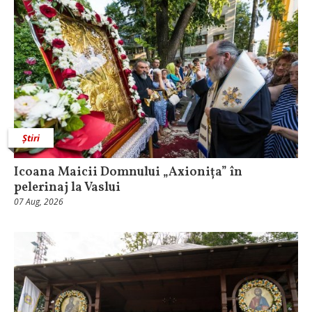
Știri
Icoana Maicii Domnului „Axionița” în
pelerinaj la Vaslui
07 Aug, 2026