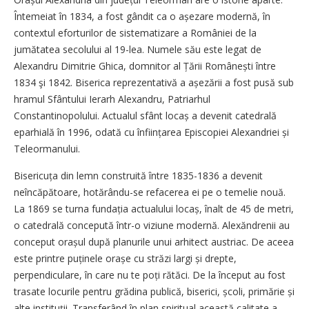
Întemeiat în 1834, a fost gândit ca o așezare modernă, în
contextul eforturilor de sistematizare a României de la
jumătatea secolului al 19-lea. Numele său este legat de
Alexandru Dimitrie Ghica, domnitor al Țării Românești între
1834 şi 1842. Biserica reprezentativă a așezării a fost pusă sub
hramul Sfântului Ierarh Alexandru, Patriarhul
Constantinopolului. Actualul sfânt locaș a devenit catedrală
eparhială în 1996, odată cu înființarea Episcopiei Alexandriei și
Teleormanului.
Bisericuța din lemn construită între 1835-1836 a devenit
neîncăpătoare, hotărându-se refacerea ei pe o temelie nouă.
La 1869 se turna fundația actualului locaș, înalt de 45 de metri,
o catedrală concepută într-o viziune modernă. Alexăndrenii au
conceput orașul după planurile unui arhitect austriac. De aceea
este printre puținele orașe cu străzi largi și drepte,
perpendiculare, în care nu te poți rătăci. De la început au fost
trasate locurile pentru grădina publică, biserici, școli, primărie și
alte instituții. Transferând în plan spiritual această calitate a