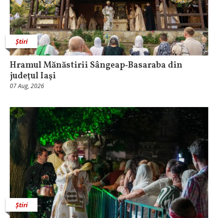
Știri
Hramul Mănăstirii Sângeap‑Basaraba din
judeţul Iaşi
07 Aug, 2026
Știri