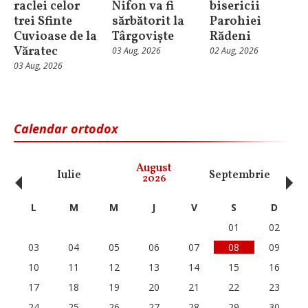
raclei celor
Nifon va fi
bisericii
trei Sfinte
sărbătorit la
Parohiei
Cuvioase de la
Târgoviște
Rădeni
Văratec
03 Aug, 2026
02 Aug, 2026
03 Aug, 2026
Calendar ortodox
‹
›
August
Iulie
Septembrie
O
2026
L
M
M
J
V
S
D
01
02
03
04
05
06
07
08
09
10
11
12
13
14
15
16
17
18
19
20
21
22
23
24
25
26
27
28
29
30