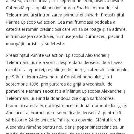
acestea, ca un corolar, la 1 septembrie 1996, biserica devine
Catedrală episcopală prin înființarea Eparhiei Alexandriei și
Teleormanului și întronizarea primului ei chiriarh, Preasfințitul
Părinte Episcop Galaction. Cea mai frumoasă podoabă a
catedralei rămân credincioșii care vin să se roage și să admire,
în frumusețea catedralei, fru­musețea lui Dumnezeu, plecând
îmbogățiți artistic și sufletește.
Preasfințitul Părinte Galaction, Episcopul Alexandriei și
Teleormanului, ne-a vorbit despre darul deosebit de a-l avea
ocrotitor al eparhiei, reședinței de județ și catedralei chiriarhale
pe Sfântul Ierarh Alexandru al Constantinopolului: „La 1
septembrie 1996, prin purtarea de grijă a vrednicului de
pomenire Patriarh Teoctist s-a înființat Episcopia Alexandriei și
Teleormanului. Fiind la doar două zile după sărbătorirea
hramului catedralei, noi legăm aceste două momente liturgice.
Anul acesta, hramul are o semnificație deosebită, pentru că
sărbătorim 24 de ani de la înființarea eparhiei. Sfântul Ierarh
Alexandru rămâne pentru noi, cler și popor binecredincios, un