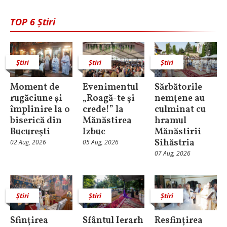
TOP 6 Știri
Știri
Știri
Știri
Moment de
Evenimentul
Sărbătorile
rugăciune şi
„Roagă-te și
nemţene au
împlinire la o
crede!” la
culminat cu
biserică din
Mănăstirea
hramul
Bucureşti
Izbuc
Mănăstirii
Sihăstria
02 Aug, 2026
05 Aug, 2026
07 Aug, 2026
Știri
Știri
Știri
Sfințirea
Sfântul Ierarh
Resfințirea