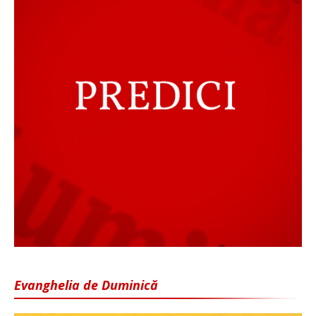
Evanghelia de Duminică