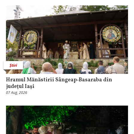
Știri
Hramul Mănăstirii Sângeap‑Basaraba din
judeţul Iaşi
07 Aug, 2026