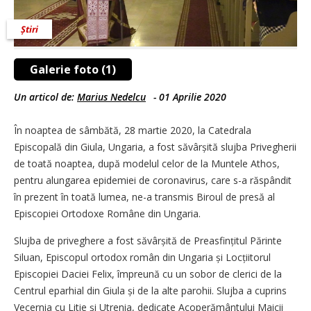
Știri
Galerie foto (1)
Un articol de:
Marius Nedelcu
-
01 Aprilie 2020
În noaptea de sâmbătă, 28 martie 2020, la Catedrala
Episcopală din Giula, Ungaria, a fost săvârșită slujba Privegherii
de toată noaptea, după modelul celor de la Muntele Athos,
pentru alungarea epidemiei de coronavirus, care s-a răspândit
în prezent în toată lumea, ne-a transmis Biroul de presă al
Episcopiei Ortodoxe Române din Ungaria.
Slujba de priveghere a fost săvârșită de Preasfințitul Părinte
Siluan, Episcopul ortodox român din Ungaria și Locțiitorul
Episcopiei Daciei Felix, împreună cu un sobor de clerici de la
Centrul eparhial din Giula și de la alte parohii. Slujba a cuprins
Vecernia cu Litie și Utrenia, dedicate Acoperământului Maicii