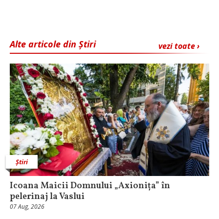
Alte articole din Știri
vezi toate ›
Știri
Icoana Maicii Domnului „Axionița” în
pelerinaj la Vaslui
07 Aug, 2026