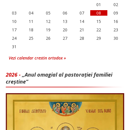
01
02
03
04
05
06
07
08
09
10
11
12
13
14
15
16
17
18
19
20
21
22
23
24
25
26
27
28
29
30
31
Vezi calendar crestin ortodox »
2026 -
„Anul omagial al pastorației familiei
creștine”