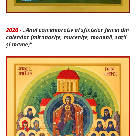
2026 -
„Anul comemorativ al sfintelor femei din
calendar (mironosițe, mu­cenițe, monahii, soții
și mame)”