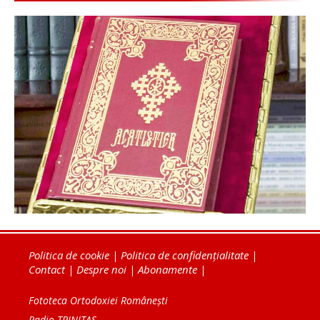
Politica de cookie
|
Politica de confidențialitate
|
Contact
|
Despre noi
|
Abonamente
|
Fototeca Ortodoxiei Românești
Radio TRINITAS