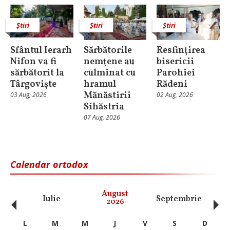
Știri
Știri
Știri
Sfântul Ierarh
Sărbătorile
Resfințirea
Nifon va fi
nemţene au
bisericii
sărbătorit la
culminat cu
Parohiei
Târgoviște
hramul
Rădeni
Mănăstirii
03 Aug, 2026
02 Aug, 2026
Sihăstria
07 Aug, 2026
Calendar ortodox
‹
›
August
Iulie
Septembrie
O
2026
L
M
M
J
V
S
D