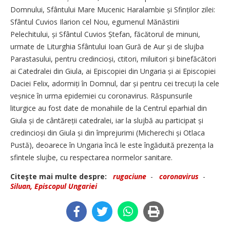
Domnului, Sfântului Mare Mucenic Haralambie și Sfinților zilei:
Sfântul Cuvios Ilarion cel Nou, egumenul Mănăstirii
Pelechitului, și Sfântul Cuvios Ștefan, făcătorul de minuni,
urmate de Liturghia Sfântului Ioan Gură de Aur și de slujba
Parastasului, pentru credincioși, ctitori, miluitori și binefăcători
ai Catedralei din Giula, ai Episcopiei din Ungaria și ai Episcopiei
Daciei Felix, adormiți în Domnul, dar și pentru cei trecuți la cele
veșnice în urma epidemiei cu coronavirus. Răspunsurile
liturgice au fost date de monahiile de la Centrul eparhial din
Giula și de cântăreții catedralei, iar la slujbă au participat și
credincioși din Giula și din împrejurimi (Micherechi și Otlaca
Pustă), deoarece în Ungaria încă le este îngăduită prezența la
sfintele slujbe, cu respectarea normelor sanitare.
Citeşte mai multe despre:
rugaciune
-
coronavirus
-
Siluan, Episcopul Ungariei