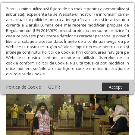
Ziarul Lumina utilizează fişiere de tip cookie pentru a personaliza și
îmbunătăți experiența ta pe Website-ul nostru. Te informăm că ne-
am actualizat politicile pentru a integra în acestea și în activitatea
curentă a Ziarului Lumina cele mai recente modificări propuse de
Regulamentul (UE) 2016/679 privind protecția persoanelor fizice în
ceea ce privește prelucrarea datelor cu caracter personal și privind
libera circulație a acestor date. Înainte de a continua navigarea pe
Website-ul nostru te rugăm să aloci timpul necesar pentru a citi și
Ziarul Lumina
›
Actualitate religioasă
›
Știri
›
Priveghere la
înțelege conținutul Politicii de Cookie. Prin continuarea navigării pe
Catedrala din Giula, Ungaria, pentru încetarea epidemiei
Website-ul nostru confirmi acceptarea utilizării fişierelor de tip
cookie conform Politicii de Cookie. Nu uita totuși că poți modifica în
Priveghere la Catedrala din Giula, Ungaria,
orice moment setările acestor fişiere cookie urmând instrucțiunile
din Politica de Cookie.
pentru încetarea epidemiei
Politica de Cookie
GDPR
Accept