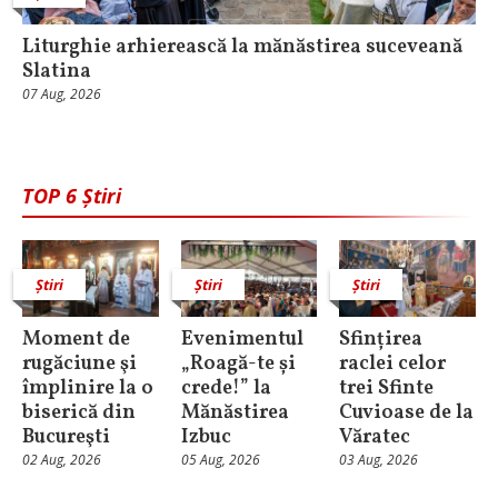
Liturghie arhierească la mănăstirea suceveană
Slatina
07 Aug, 2026
TOP 6 Știri
Știri
Știri
Știri
Moment de
Evenimentul
Sfințirea
rugăciune şi
„Roagă-te și
raclei celor
împlinire la o
crede!” la
trei Sfinte
biserică din
Mănăstirea
Cuvioase de la
Bucureşti
Izbuc
Văratec
02 Aug, 2026
05 Aug, 2026
03 Aug, 2026