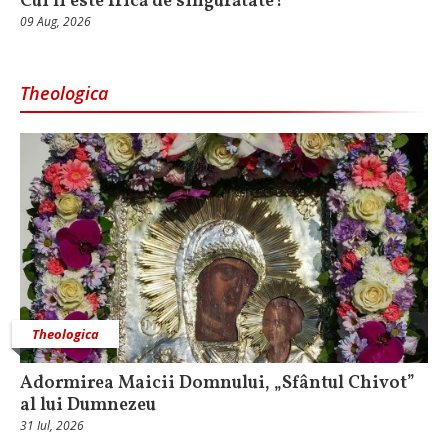
Cui îi este frică de singurătate?
09 Aug, 2026
Theologica
Theologica
Adormirea Maicii Domnului, „Sfântul Chivot”
al lui Dumnezeu
31 Iul, 2026