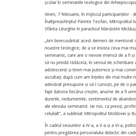
școlar în seminariile teologice din Arhiepiscopia
Vineri, 7 februarie, în mijlocul participanților -
Înaltpreasfinţitul Părinte Teofan, Mitropolitul 
Sfânta Liturghie în paraclisul Mănăstirii Miclăuș
„Am binecuvântat acest demers de mentorat ca 
noastre teologice, de a se insista ceva mai mul
seminarist, care are o nevoie imensă de a fi și
să nu prindă rădăcină, în sensul de schimbare a
adolescenți și tineri mai puternice și mai convi
ascultați; după cum am înțeles din mai multe m
adevărat presupune și să-l cunoști, pe de o part
fapt datoria fiecărui creștin, anume de a fi urmă
durerile, nedumeririle, sentimentul de abandon
ale elevului seminarist. Iar noi, ca preoți, pr
celuilalt”, a subliniat Mitropolitul Moldovei și B
În cadrul sesiunilor a IV-a, a V-a și a VI-a, ps
pentru pregătirea personalului didactic din cadr