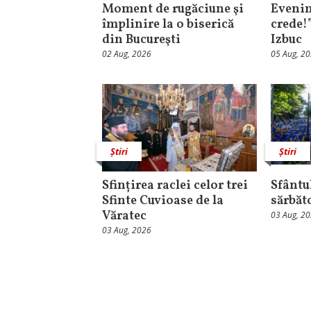
Moment de rugăciune şi
Evenim
împlinire la o biserică
crede!
din Bucureşti
Izbuc
02 Aug, 2026
05 Aug, 2
Știri
Știri
Sfințirea raclei celor trei
Sfântul
Sfinte Cuvioase de la
sărbăt
Văratec
03 Aug, 2
03 Aug, 2026