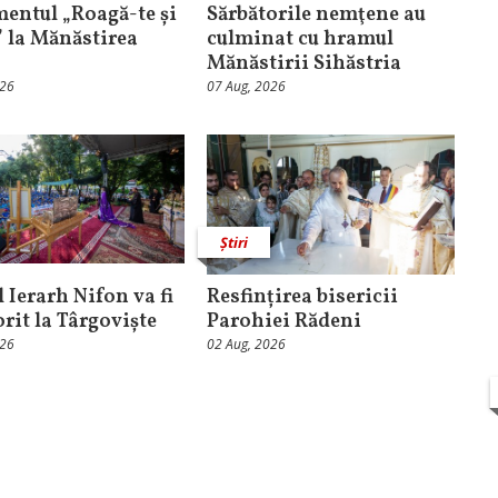
entul „Roagă-te și
Sărbătorile nemţene au
” la Mănăstirea
culminat cu hramul
Mănăstirii Sihăstria
026
07 Aug, 2026
Știri
 Ierarh Nifon va fi
Resfințirea bisericii
orit la Târgoviște
Parohiei Rădeni
026
02 Aug, 2026