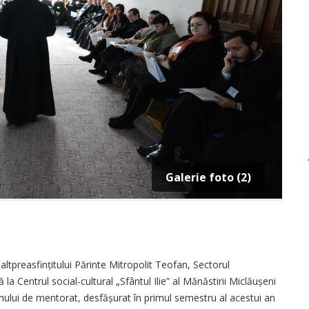
Galerie foto (2)
altpreasfințitului Părinte Mitropolit Teofan, Sectorul
la Centrul social-cultural „Sfântul Ilie” al Mănăstirii Miclăușeni
mului de mentorat, desfășurat în primul semestru al acestui an