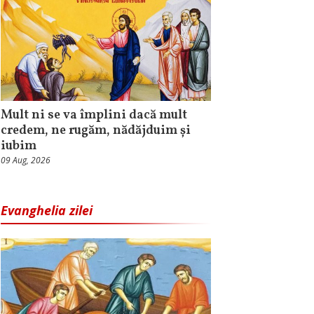
Mult ni se va împlini dacă mult
credem, ne rugăm, nădăjduim și
iubim
09 Aug, 2026
Evanghelia zilei