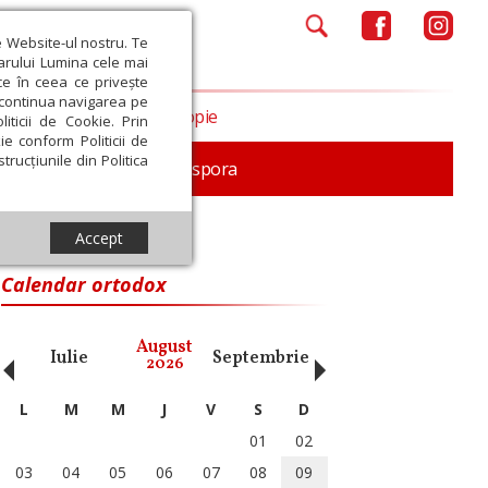
e Website-ul nostru. Te
iarului Lumina cele mai
ce în ceea ce privește
a continua navigarea pe
Opinii
Filantropie
iticii de Cookie. Prin
ie conform Politicii de
trucțiunile din Politica
In memoriam
Diaspora
Accept
Calendar ortodox
‹
›
August
Iulie
Septembrie
Octombrie
Noiembri
2026
L
M
M
J
V
S
D
01
02
03
04
05
06
07
08
09