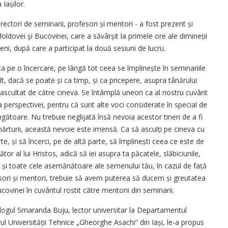
 Iașilor.
 directori de seminarii, profesori și mentori - a fost prezent și
Moldovei şi Bucovinei, care a săvârșit la primele ore ale dimineții
eni, după care a participat la două sesiuni de lucru.
pe o încercare, pe lângă tot ceea se împlinește în seminariile
t, dacă se poate și ca timp, și ca pricepere, asupra tânărului
 ascultat de către cineva. Se întâmplă uneori ca al nostru cuvânt
 perspectivei, pentru că sunt alte voci considerate în special de
ngătoare. Nu trebuie neglijată însă nevoia acestor tineri de a fi
ărturii, această nevoie este imensă. Ca să asculți pe cineva cu
e, și să încerci, pe de altă parte, să împlinești ceea ce este de
tor al lui Hristos, adică să iei asupra ta păcatele, slăbiciunile,
 și toate cele asemănătoare ale semenului tău, în cazul de față
ofesori și mentori, trebuie să avem puterea să ducem și greutatea
ucovinei în cuvântul rostit către mentorii din seminarii.
ihologul Smaranda Buju, lector universitar la Departamentul
ul Univer­sității Tehnice „Gheorghe Asachi” din Iași, le-a propus