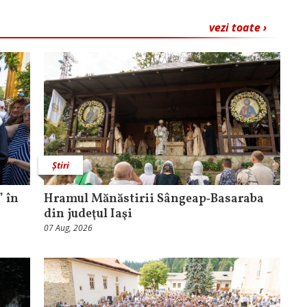
vezi toate ›
Știri
 în
Hramul Mănăstirii Sângeap‑Basaraba
din judeţul Iaşi
07 Aug, 2026