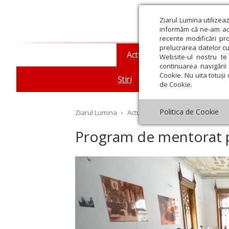
Ziarul Lumina utilizea
informăm că ne-am actu
recente modificări pr
prelucrarea datelor cu
Actualitate religioasă
T
Website-ul nostru te 
continuarea navigării 
Cookie. Nu uita totuși 
Știri
Mesaje și cuvântări
de Cookie.
Politica de Cookie
Ziarul Lumina
›
Actualitate religioasă
›
Știri
›
Pr
Program de mentorat pe
st
Septembrie
Octombrie
Noiembrie
Decembrie
Ianuar