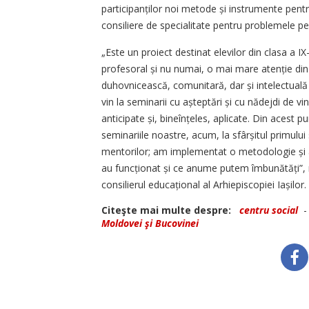
participanților noi metode și instrumente pen
consiliere de specialitate pentru problemele pe
„Este un proiect destinat elevilor din clasa a 
profesoral și nu numai, o mai mare atenție din p
duhovnicească, comunitară, dar și intelectuală a
vin la seminarii cu așteptări și cu nădejdi de vi
anticipate și, bineînțeles, aplicate. Din acest p
seminariile noastre, acum, la sfârșitul primului 
mentorilor; am implementat o metodologie și 
au funcționat și ce anume putem îmbunătăți”, 
consilierul educa­țional al Arhiepiscopiei Iașilor.
Citeşte mai multe despre:
centru social
Moldovei şi Bucovinei