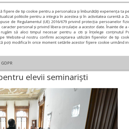
ză fişiere de tip cookie pentru a personaliza și îmbunătăți experiența ta p
alizat politicile pentru a integra în acestea și în activitatea curentă a Z
opuse de Regulamentul (UE) 2016/679 privind protecția persoanelor fizi
 caracter personal și privind libera circulație a acestor date. Înainte de 
eologie și spiritualitate
Educaţie și Cultură
Societate
rugăm să aloci timpul necesar pentru a citi și înțelege conținutul Pol
pe Website-ul nostru confirmi acceptarea utilizării fişierelor de tip cook
că poți modifica în orice moment setările acestor fişiere cookie urmând ins
An omagial
Comunicate de presă
Documentar
GDPR
ogram de mentorat pentru elevii seminariști
ntru elevii seminariști
ie
Februarie
Martie
Aprilie
Mai
Iunie