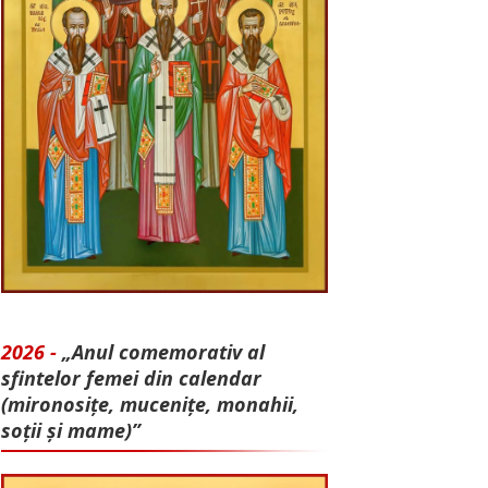
2026 -
„Anul comemorativ al
sfintelor femei din calendar
(mironosițe, mu­cenițe, monahii,
soții și mame)”