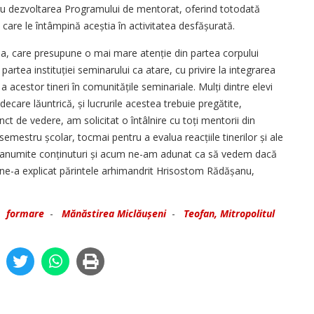
tru dezvoltarea Programului de mentorat, oferind totodată
 care le întâmpină aceștia în activitatea desfășurată.
IX-a, care presupune o mai mare atenție din partea corpului
artea instituției seminarului ca atare, cu privire la integrarea
 acestor tineri în comunitățile seminariale. Mulți dintre elevi
ndecare lăuntrică, și lucrurile acestea trebuie pregătite,
unct de vedere, am solicitat o întâlnire cu toți mentorii din
semestru școlar, tocmai pentru a evalua reacțiile tinerilor și ale
anumite conți­nuturi și acum ne-am adunat ca să vedem dacă
ne-a explicat părintele arhimandrit ­Hrisostom Rădășanu,
-
formare
-
Mănăstirea Miclăușeni
-
Teofan, Mitropolitul