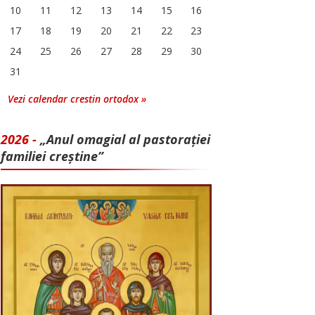
10
11
12
13
14
15
16
17
18
19
20
21
22
23
24
25
26
27
28
29
30
31
Vezi calendar crestin ortodox »
2026 -
„Anul omagial al pastorației
familiei creștine”