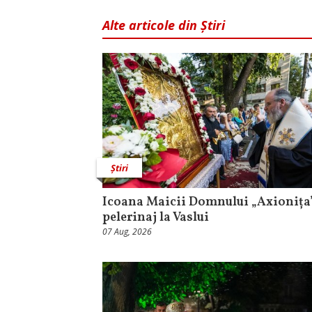
Alte articole din Știri
Știri
Icoana Maicii Domnului „Axionița”
pelerinaj la Vaslui
07 Aug, 2026