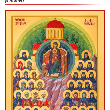
și mame)”