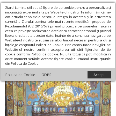
Ziarul Lumina utilizează fişiere de tip cookie pentru a personaliza și
îmbunătăți experiența ta pe Website-ul nostru. Te informăm că ne-
am actualizat politicile pentru a integra în acestea și în activitatea
curentă a Ziarului Lumina cele mai recente modificări propuse de
Regulamentul (UE) 2016/679 privind protecția persoanelor fizice în
ceea ce privește prelucrarea datelor cu caracter personal și privind
libera circulație a acestor date. Înainte de a continua navigarea pe
Website-ul nostru te rugăm să aloci timpul necesar pentru a citi și
Ziarul Lumina
›
Actualitate religioasă
›
Știri
›
Proiectul catehetic
înțelege conținutul Politicii de Cookie. Prin continuarea navigării pe
„Din suflet pentru viață” la Târgu Mureș
Website-ul nostru confirmi acceptarea utilizării fişierelor de tip
cookie conform Politicii de Cookie. Nu uita totuși că poți modifica în
Proiectul catehetic „Din suflet pentru viață”
orice moment setările acestor fişiere cookie urmând instrucțiunile
din Politica de Cookie.
la Târgu Mureș
Politica de Cookie
GDPR
Accept