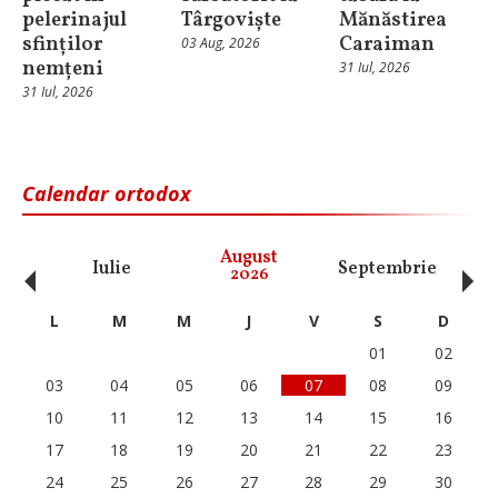
pelerinajul
Târgoviște
Mănăstirea
sfinților
Caraiman
03 Aug, 2026
nemțeni
31 Iul, 2026
31 Iul, 2026
Calendar ortodox
‹
›
August
Iulie
Septembrie
O
2026
L
M
M
J
V
S
D
01
02
03
04
05
06
07
08
09
10
11
12
13
14
15
16
17
18
19
20
21
22
23
24
25
26
27
28
29
30