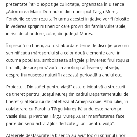
prezentate într-o expoziţie cu licitație, organizată în Biserica
„Adormirea Maicii Domnului” din municipiul Târgu Mureș.
Fondurile ce vor rezulta în urma acestei inițiative vor fi folosite
în vederea sprijinirii tinerilor care provin din familii vulnerabile,
în risc de abandon școlar, din județul Mureș.
Împreună cu tinerii, au fost abordate teme de discuţie precum
sem­ni­ficația mărțișorului și a celor două elemente care, în
cutuma populară, simbolizează sângele și învierea: firul roșu și
firul alb; despre primăvară ca anotimp al Învierii și al vieții;
despre frumusețea naturii în această perioadă a anului etc.
Proiectul „Din suflet pentru via­ță” este o inițiativă a structurii
de tineret pentru județul Mureș din cadrul Departamentului de
tineret și al Biroului de cateheză al Arhi­episcopiei Alba Iuliei, în
colaborare cu Parohia Târgu Mureș IV, unde este paroh pr.
Vasile Ilieș, și Parohia Târgu Mureș XI, iar manifestarea face
parte din seria activităților dedicate „Lunii pentru viață”.
Atelierele desfășurate la biserică au avut loc cu sprijinul unor