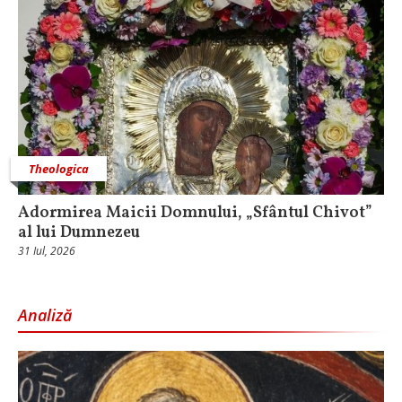
Theologica
Adormirea Maicii Domnului, „Sfântul Chivot”
al lui Dumnezeu
31 Iul, 2026
Analiză