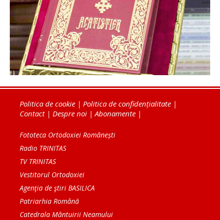
Politica de cookie
|
Politica de confidențialitate
|
Contact
|
Despre noi
|
Abonamente
|
Fototeca Ortodoxiei Românești
Radio TRINITAS
TV TRINITAS
Vestitorul Ortodoxiei
Agenţia de ştiri BASILICA
Patriarhia Română
Catedrala Mântuirii Neamului