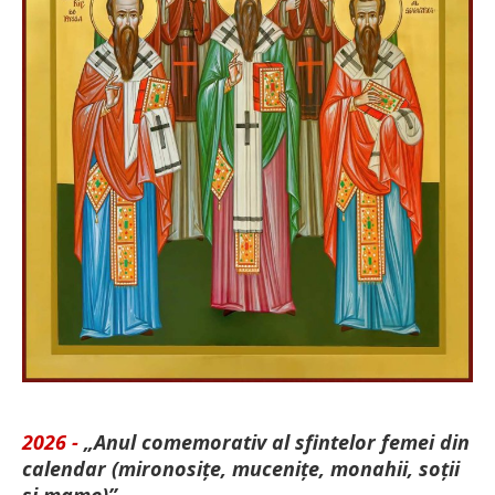
2026 -
„Anul comemorativ al sfintelor femei din
calendar (mironosițe, mu­cenițe, monahii, soții