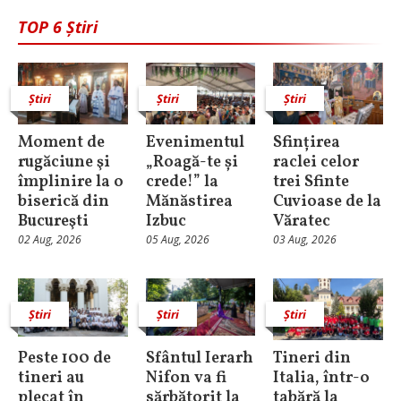
TOP 6 Știri
Știri
Știri
Știri
Moment de
Evenimentul
Sfințirea
rugăciune şi
„Roagă-te și
raclei celor
împlinire la o
crede!” la
trei Sfinte
biserică din
Mănăstirea
Cuvioase de la
Bucureşti
Izbuc
Văratec
02 Aug, 2026
05 Aug, 2026
03 Aug, 2026
Știri
Știri
Știri
Peste 100 de
Sfântul Ierarh
Tineri din
tineri au
Nifon va fi
Italia, într-o
plecat în
sărbătorit la
tabără la