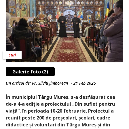
Știri
Galerie foto (2)
Un articol de:
Pr. Silviu Jimborean
-
21 Feb 2025
În municipiul Târgu Mureș, s-a desfășurat cea
de-a 4-a ediție a proiectului „Din suflet pentru
viață”, în perioada 10-20 februarie. Proiectul a
reunit peste 200 de preșcolari, școlari, cadre
didactice și voluntari din Târgu Mureș și din