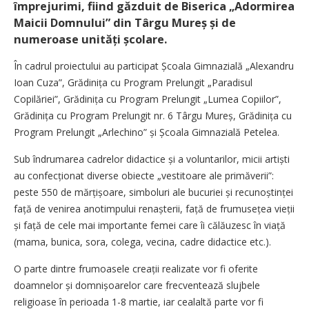
împrejurimi, fiind găzduit de Biserica „Adormirea
Maicii Domnului” din Târgu Mureș și de
numeroase unități școlare.
În cadrul proiectului au participat Școala Gimnazială „Alexandru
Ioan Cuza”, Grădinița cu Program Prelungit „Paradisul
Copilăriei”, Grădinița cu Program Prelungit „Lumea Copiilor”,
Grădinița cu Program Prelungit nr. 6 Târgu Mureș, Grădinița cu
Program Prelungit „Arlechino” și Școala Gimnazială Petelea.
Sub îndrumarea cadrelor didactice și a voluntarilor, micii artiști
au confecționat diverse obiecte „vestitoare ale primăverii”:
peste 550 de mărțișoare, simboluri ale bucuriei și recunoștinței
față de venirea anotimpului renașterii, față de frumusețea vieții
și față de cele mai importante femei care îi călăuzesc în viață
(mama, bunica, sora, colega, vecina, cadre didactice etc.).
O parte dintre frumoasele creații realizate vor fi oferite
doamnelor și domnișoarelor care frecventează slujbele
religioase în perioada 1-8 martie, iar cealaltă parte vor fi