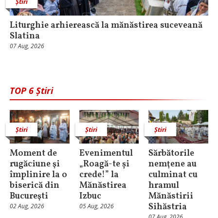
Știri
Liturghie arhierească la mănăstirea suceveană
Slatina
07 Aug, 2026
TOP 6 Știri
Știri
Știri
Știri
Moment de
Evenimentul
Sărbătorile
rugăciune şi
„Roagă-te și
nemţene au
împlinire la o
crede!” la
culminat cu
biserică din
Mănăstirea
hramul
Bucureşti
Izbuc
Mănăstirii
Sihăstria
02 Aug, 2026
05 Aug, 2026
07 Aug, 2026