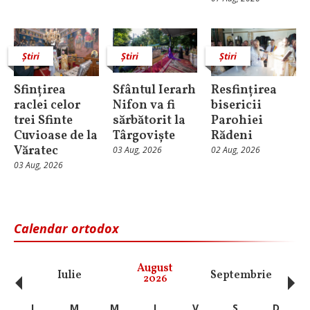
Știri
Știri
Știri
Sfințirea
Sfântul Ierarh
Resfințirea
raclei celor
Nifon va fi
bisericii
trei Sfinte
sărbătorit la
Parohiei
Cuvioase de la
Târgoviște
Rădeni
Văratec
03 Aug, 2026
02 Aug, 2026
03 Aug, 2026
Calendar ortodox
‹
›
August
Iulie
Septembrie
O
2026
L
M
M
J
V
S
D