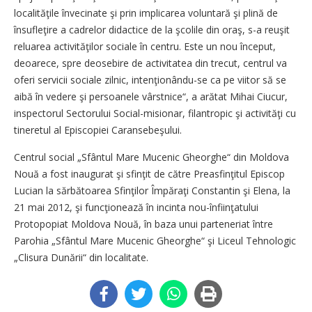
localităţile învecinate şi prin implicarea voluntară şi plină de
însufleţire a cadrelor didactice de la şcolile din oraş, s-a reuşit
reluarea activităţilor sociale în centru. Este un nou început,
deoarece, spre deosebire de activitatea din trecut, centrul va
oferi servicii sociale zilnic, intenţionându-se ca pe viitor să se
aibă în vedere şi persoanele vârstnice“, a arătat Mihai Ciucur,
inspectorul Sectorului Social-misionar, filantropic şi activităţi cu
tineretul al Episcopiei Caransebeşului.
Centrul social „Sfântul Mare Mucenic Gheorghe“ din Moldova
Nouă a fost inaugurat şi sfinţit de către Preasfinţitul Episcop
Lucian la sărbătoarea Sfinţilor Împăraţi Constantin şi Elena, la
21 mai 2012, şi funcţionează în incinta nou-înfiinţatului
Protopopiat Moldova Nouă, în baza unui parteneriat între
Parohia „Sfântul Mare Mucenic Gheorghe“ şi Liceul Tehnologic
„Clisura Dunării“ din localitate.