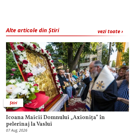
Alte articole din Știri
vezi toate ›
Știri
Icoana Maicii Domnului „Axionița” în
pelerinaj la Vaslui
07 Aug, 2026