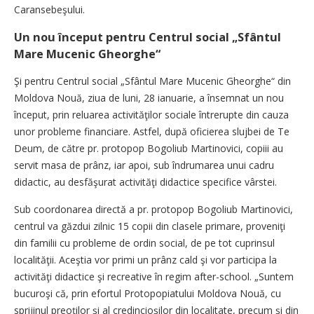
Caransebeşului.
Un nou început pentru Centrul social „Sfântul
Mare Mucenic Gheorghe“
Şi pentru Centrul social „Sfântul Mare Mucenic Gheorghe“ din
Moldova Nouă, ziua de luni, 28 ianuarie, a însemnat un nou
început, prin reluarea activităţilor sociale întrerupte din cauza
unor probleme financiare. Astfel, după oficierea slujbei de Te
Deum, de către pr. protopop Bogoliub Martinovici, copiii au
servit masa de prânz, iar apoi, sub îndrumarea unui cadru
didactic, au desfăşurat activităţi didactice specifice vârstei.
Sub coordonarea directă a pr. protopop Bogoliub Martinovici,
centrul va găzdui zilnic 15 copii din clasele primare, proveniţi
din familii cu probleme de ordin social, de pe tot cuprinsul
localităţii. Aceştia vor primi un prânz cald şi vor participa la
activităţi didactice şi recreative în regim after-school. „Suntem
bucuroşi că, prin efortul Protopopiatului Moldova Nouă, cu
sprijinul preoţilor şi al credincioşilor din localitate, precum şi din