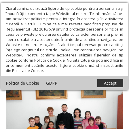
Ziarul Lumina utilizează fişiere de tip cookie pentru a personaliza și
îmbunătăți experiența ta pe Website-ul nostru. Te informăm că ne-
am actualizat politicile pentru a integra în acestea și în activitatea
curentă a Ziarului Lumina cele mai recente modificări propuse de
Regulamentul (UE) 2016/679 privind protecția persoanelor fizice în
ceea ce privește prelucrarea datelor cu caracter personal și privind
libera circulație a acestor date. Înainte de a continua navigarea pe
Website-ul nostru te rugăm să aloci timpul necesar pentru a citi și
Ziarul Lumina
›
Actualitate religioasă
›
Știri
›
S-au redeschis
înțelege conținutul Politicii de Cookie. Prin continuarea navigării pe
centrele din Oraviţa şi Moldova Nouă
Website-ul nostru confirmi acceptarea utilizării fişierelor de tip
cookie conform Politicii de Cookie. Nu uita totuși că poți modifica în
S-au redeschis centrele din Oraviţa şi
orice moment setările acestor fişiere cookie urmând instrucțiunile
din Politica de Cookie.
Moldova Nouă
Politica de Cookie
GDPR
Accept