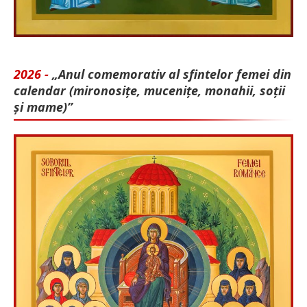
2026 -
„Anul comemorativ al sfintelor femei din
calendar (mironosițe, mu­cenițe, monahii, soții
și mame)”