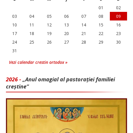
01
02
03
04
05
06
07
08
09
10
11
12
13
14
15
16
17
18
19
20
21
22
23
24
25
26
27
28
29
30
31
Vezi calendar crestin ortodox »
2026 -
„Anul omagial al pastorației familiei
creștine”