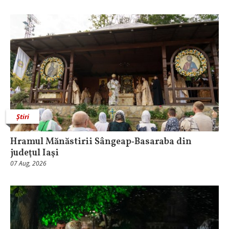
Știri
Hramul Mănăstirii Sângeap‑Basaraba din
judeţul Iaşi
07 Aug, 2026