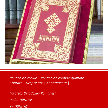
Politica de cookie
|
Politica de confidențialitate
|
Contact
|
Despre noi
|
Abonamente
|
Fototeca Ortodoxiei Românești
Radio TRINITAS
TV TRINITAS