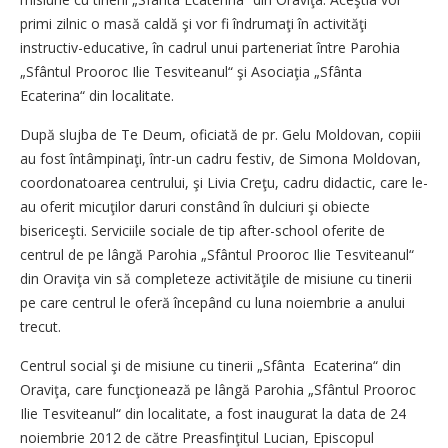
primi zilnic o masă caldă şi vor fi îndrumaţi în activităţi
instructiv-educative, în cadrul unui parteneriat între Parohia
„Sfântul Prooroc Ilie Tesviteanul“ şi Asociaţia „Sfânta
Ecaterina“ din localitate.
După slujba de Te Deum, oficiată de pr. Gelu Moldovan, copiii
au fost întâmpinaţi, într-un cadru festiv, de Simona Moldovan,
coordonatoarea centrului, şi Livia Creţu, cadru didactic, care le-
au oferit micuţilor daruri constând în dulciuri şi obiecte
bisericeşti. Serviciile sociale de tip after-school oferite de
centrul de pe lângă Parohia „Sfântul Prooroc Ilie Tesviteanul“
din Oraviţa vin să completeze activităţile de misiune cu tinerii
pe care centrul le oferă începând cu luna noiembrie a anului
trecut.
Centrul social şi de misiune cu tinerii „Sfânta Ecaterina“ din
Oraviţa, care funcţionează pe lângă Parohia „Sfântul Prooroc
Ilie Tesviteanul“ din localitate, a fost inaugurat la data de 24
noiembrie 2012 de către Preasfinţitul Lucian, Episcopul