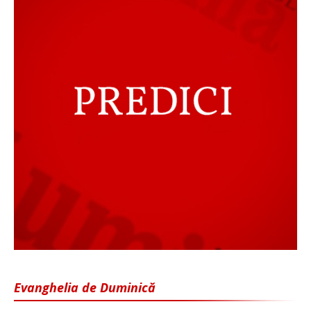
Evanghelia de Duminică