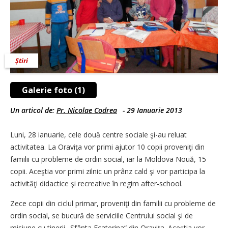
Știri
Galerie foto (1)
Un articol de:
Pr. Nicolae Codrea
-
29 Ianuarie 2013
Luni, 28 ianuarie, cele două centre sociale şi-au reluat
activitatea. La Oraviţa vor primi ajutor 10 copii proveniţi din
familii cu probleme de ordin social, iar la Moldova Nouă, 15
copii. Aceştia vor primi zilnic un prânz cald şi vor participa la
activităţi didactice şi recreative în regim after-school.
Zece copii din ciclul primar, proveniţi din familii cu probleme de
ordin social, se bucură de serviciile Centrului social şi de
misiune cu tinerii „Sfânta Ecaterina“ din Oraviţa. Aceştia vor