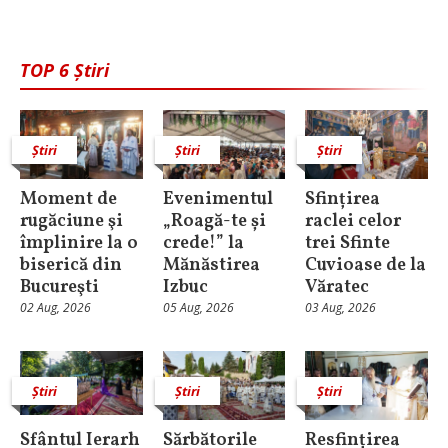
TOP 6 Știri
Știri
Știri
Știri
Moment de
Evenimentul
Sfințirea
rugăciune şi
„Roagă-te și
raclei celor
împlinire la o
crede!” la
trei Sfinte
biserică din
Mănăstirea
Cuvioase de la
Bucureşti
Izbuc
Văratec
02 Aug, 2026
05 Aug, 2026
03 Aug, 2026
Știri
Știri
Știri
Sfântul Ierarh
Sărbătorile
Resfințirea