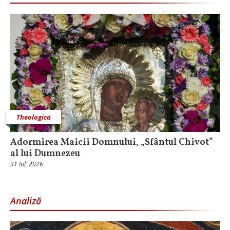
Theologica
Adormirea Maicii Domnului, „Sfântul Chivot”
al lui Dumnezeu
31 Iul, 2026
Analiză