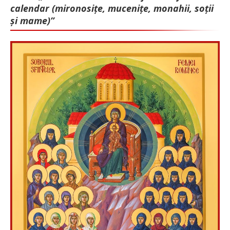
calendar (mironosițe, mu­cenițe, monahii, soții
și mame)”