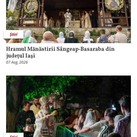
Știri
Hramul Mănăstirii Sângeap‑Basaraba din
judeţul Iaşi
07 Aug, 2026
Știri