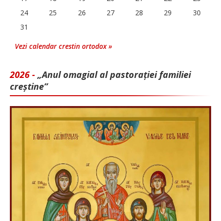
24
25
26
27
28
29
30
31
Vezi calendar crestin ortodox »
2026 -
„Anul omagial al pastorației familiei
creștine”