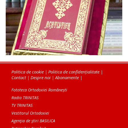
Politica de cookie
|
Politica de confidențialitate
|
Contact
|
Despre noi
|
Abonamente
|
Fototeca Ortodoxiei Românești
Radio TRINITAS
TV TRINITAS
Vestitorul Ortodoxiei
Agenţia de ştiri BASILICA