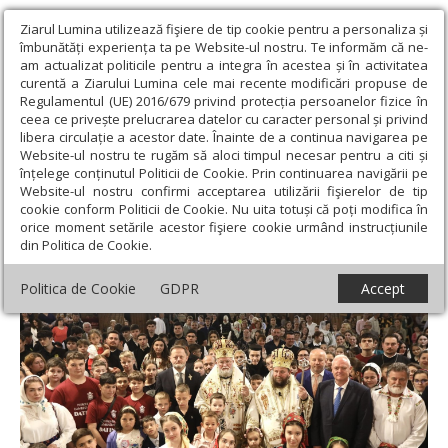
Ziarul Lumina utilizează fişiere de tip cookie pentru a personaliza și
îmbunătăți experiența ta pe Website-ul nostru. Te informăm că ne-
am actualizat politicile pentru a integra în acestea și în activitatea
curentă a Ziarului Lumina cele mai recente modificări propuse de
Regulamentul (UE) 2016/679 privind protecția persoanelor fizice în
ceea ce privește prelucrarea datelor cu caracter personal și privind
libera circulație a acestor date. Înainte de a continua navigarea pe
Website-ul nostru te rugăm să aloci timpul necesar pentru a citi și
Ziarul Lumina
›
Actualitate religioasă
›
Știri
›
Sărbătoare la Baia
înțelege conținutul Politicii de Cookie. Prin continuarea navigării pe
Mare
Website-ul nostru confirmi acceptarea utilizării fişierelor de tip
cookie conform Politicii de Cookie. Nu uita totuși că poți modifica în
Sărbătoare la Baia Mare
orice moment setările acestor fişiere cookie urmând instrucțiunile
din Politica de Cookie.
Politica de Cookie
GDPR
Accept