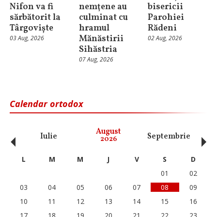
Nifon va fi
nemţene au
bisericii
sărbătorit la
culminat cu
Parohiei
Târgoviște
hramul
Rădeni
Mănăstirii
03 Aug, 2026
02 Aug, 2026
Sihăstria
07 Aug, 2026
Calendar ortodox
‹
›
August
Iulie
Septembrie
O
2026
L
M
M
J
V
S
D
01
02
03
04
05
06
07
08
09
10
11
12
13
14
15
16
17
18
19
20
21
22
23