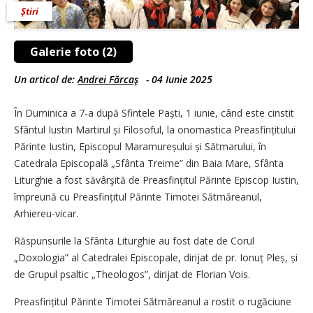
Știri
Galerie foto (2)
Un articol de:
Andrei Fărcaş
-
04 Iunie 2025
În Duminica a 7-a după Sfintele Paști, 1 iunie, când este cinstit
Sfântul Iustin Martirul și Filosoful, la onomastica Preasfințitului
Părinte Iustin, Episcopul Maramureșului și Sătmarului, în
Catedrala Episcopală „Sfânta Treime” din Baia Mare, Sfânta
Liturghie a fost săvârşită de Preasfințitul Părinte Episcop Iustin,
împreună cu Preasfințitul Părinte Timotei Sătmăreanul,
Arhiereu-vicar.
Răspunsurile la Sfânta Liturghie au fost date de Corul
„Doxologia” al Catedralei Episcopale, dirijat de pr. Ionuț Pleș, și
de Grupul psaltic „Theologos”, dirijat de Florian Vois.
Preasfințitul Părinte Timotei Sătmăreanul a rostit o rugăciune