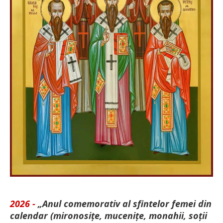
2026 -
„Anul comemorativ al sfintelor femei din
calendar (mironosițe, mu­cenițe, monahii, soții