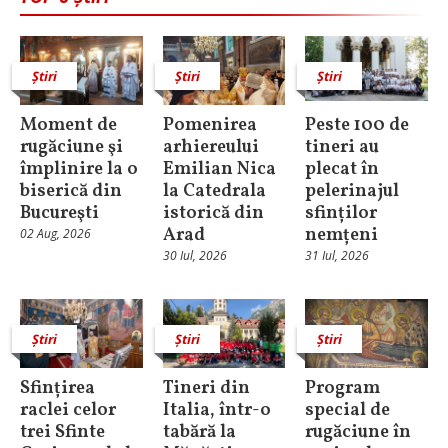
Știri
Știri
Știri
Moment de
Pomenirea
Peste 100 de
rugăciune şi
arhiereului
tineri au
împlinire la o
Emilian Nica
plecat în
biserică din
la Catedrala
pelerinajul
Bucureşti
istorică din
sfinților
Arad
nemțeni
02 Aug, 2026
30 Iul, 2026
31 Iul, 2026
Știri
Știri
Știri
Sfințirea
Tineri din
Program
raclei celor
Italia, într-o
special de
trei Sfinte
tabără la
rugăciune în