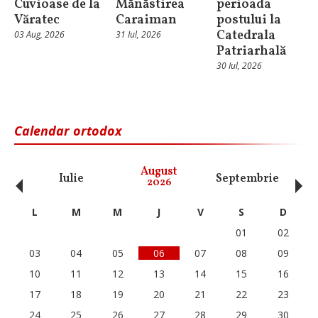
Cuvioase de la
Mănăstirea
perioada
Văratec
Caraiman
postului la
Catedrala
03 Aug, 2026
31 Iul, 2026
Patriarhală
30 Iul, 2026
Calendar ortodox
‹
›
August
Iulie
Septembrie
O
2026
L
M
M
J
V
S
D
01
02
03
04
05
06
07
08
09
10
11
12
13
14
15
16
17
18
19
20
21
22
23
24
25
26
27
28
29
30