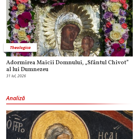
Theologica
Adormirea Maicii Domnului, „Sfântul Chivot”
al lui Dumnezeu
31 Iul, 2026
Analiză