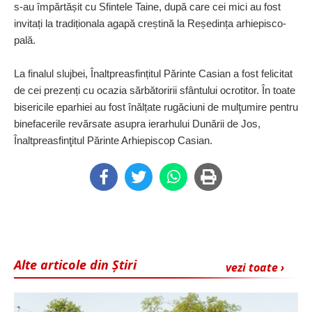
s-au împărtășit cu Sfintele Taine, după care cei mici au fost
invitați la tradiționala agapă creștină la Reședința arhiepisco­
pală.
La finalul slujbei, Înaltprea­sfin­țitul Părinte Casian a fost felicitat
de cei prezenți cu ocazia sărbătoririi sfântului ocrotitor. În toate
bisericile epar­hiei au fost înălțate rugăciuni de mul­ţumire pentru
binefacerile revăr­sate asupra ierarhului Du­nării de Jos,
Înaltpreasfinţitul Părinte Arhiepiscop Casian.
Alte articole din Știri
vezi toate ›