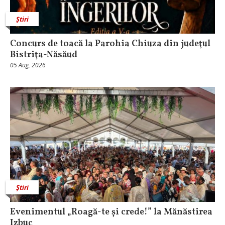
Știri
​Concurs de toacă la Parohia Chiuza din judeţul
Bistriţa-Năsăud
05 Aug, 2026
Știri
Evenimentul „Roagă-te și crede!” la Mănăstirea
Izbuc