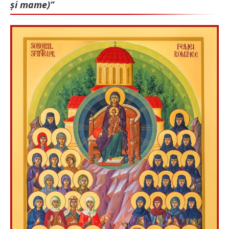
și mame)”