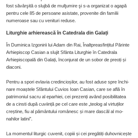
fost săvârşită o slujbă de mul­ţumire şi s-a organizat o agapă
pentru cele 85 de persoane asistate, provenite din familii
numeroase sau cu venituri reduse.
Liturghie arhierească
în Catedrala din Galați
În Duminica Izgonirii lui Adam din Rai, Înaltpreasfințitul Părinte
Arhiepiscop Casian a slu­jit Sfânta Liturghie în Catedrala
Arhiepiscopală din Galați, înconjurat de un sobor de preoți și
diaconi.
Pentru a spori evlavia credin­cioșilor, au fost aduse spre în­chi­
nare moaștele Sfântului Cuvios Ioan Casian, care se află în
pa­trimoniul sacru al eparhiei, cei prezenți având posibilitatea
de a cinsti după cuviință pe cel care este „teolog al virtuților
creștine, fiu al pământului ro­mânesc și mare dascăl al mo­
nahilor latini”.
La momentul liturgic cuvenit, copiii și cei pregătiți duhovni­cește