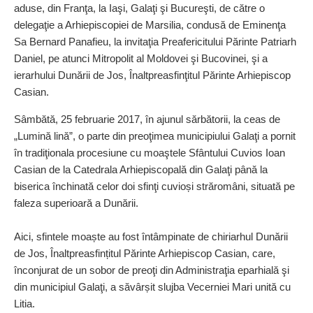
aduse, din Franţa, la Iaşi, Galaţi şi Bucureşti, de către o
delegaţie a Arhiepiscopiei de Marsilia, condusă de Eminenţa
Sa Bernard Panafieu, la invitaţia Preafericitului Părinte Patriarh
Daniel, pe atunci Mitropolit al Moldovei şi Bucovinei, şi a
ierarhului Dunării de Jos, Înaltpreasfinţitul Părinte Arhiepiscop
Casian.
Sâmbătă, 25 februarie 2017, în ajunul sărbătorii, la ceas de
„Lumină lină”, o parte din preo­ţimea municipiului Galaţi a pornit
în tradiţionala procesiune cu moaştele Sfântului Cuvios Ioan
Casian de la Catedrala Arhiepis­copală din Galaţi până la
biserica închinată celor doi sfinţi cuvioși străromâni, situată pe
faleza superioară a Dunării.
Aici, sfintele moaște au fost întâmpinate de chiriarhul Du­nării
de Jos, Înaltpreasfințitul Părinte Arhiepiscop Casian, care,
înconjurat de un sobor de preoţi din Administraţia epar­hială şi
din municipiul Galaţi, a săvârșit sluj­ba Vecerniei Mari unită cu
Litia.