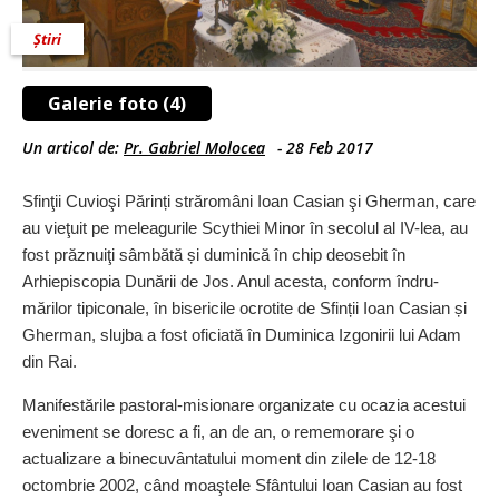
Știri
Galerie foto (4)
Un articol de:
Pr. Gabriel Molocea
-
28 Feb 2017
Sfinţii Cuvioşi Părinți stră­români Ioan Casian şi Gherman, care
au vieţuit pe meleagurile Scythiei Minor
în secolul al IV-lea, au
fost prăznuiţi sâmbătă și duminică în chip deosebit în
Arhiepiscopia Dunării de Jos. Anul acesta, conform îndru­
mărilor tipiconale, în bisericile ocrotite de Sfinții Ioan Casian și
Gherman, slujba a fost oficiată în Duminica Izgonirii lui Adam
din Rai.
Manifestările pastoral-misionare organizate cu oca­zia acestui
eve­ni­ment se doresc a fi, an de an, o reme­morare şi o
actualizare a binecuvântatului moment din zilele de 12-18
octombrie 2002, când moaş­tele Sfântului Ioan Casian au fost