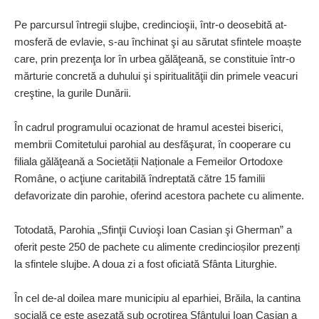
Pe parcursul întregii slujbe, credincioşii, într-o deosebită at­
mos­feră de evlavie, s-au închinat şi au sărutat sfintele moaște
care, prin prezenţa lor în urbea gălă­ţeană, se constituie într-o
mărtu­rie concretă a duhului şi spiritua­lităţii din primele veacuri
creş­tine, la gurile Dunării.
În cadrul programului ocazio­nat de hramul acestei biserici,
membrii Comitetului parohial au desfăşurat, în cooperare cu
filiala gălăţeană a Societății Naționale a Femeilor Ortodoxe
Române, o acţiune caritabilă îndreptată către 15 familii
defavorizate din parohie, oferind acestora pachete cu alimente.
Totodată, Parohia „Sfinţii Cu­vioşi Ioan Casian şi Gherman” a
oferit peste 250 de pachete cu ali­mente credincioșilor prezenți
la sfintele slujbe. A doua zi a fost oficiată Sfânta Li­turghie.
În cel de-al doilea mare municipiu al eparhiei, Brăila, la cantina
socială ce este aşezată sub ocrotirea Sfântului Ioan Casian a