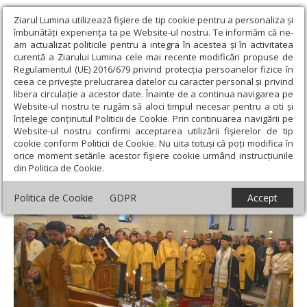
Ziarul Lumina utilizează fişiere de tip cookie pentru a personaliza și
îmbunătăți experiența ta pe Website-ul nostru. Te informăm că ne-
am actualizat politicile pentru a integra în acestea și în activitatea
curentă a Ziarului Lumina cele mai recente modificări propuse de
Regulamentul (UE) 2016/679 privind protecția persoanelor fizice în
ceea ce privește prelucrarea datelor cu caracter personal și privind
libera circulație a acestor date. Înainte de a continua navigarea pe
Website-ul nostru te rugăm să aloci timpul necesar pentru a citi și
Ziarul Lumina
›
Actualitate religioasă
›
Știri
›
Sărbătoarea
înțelege conținutul Politicii de Cookie. Prin continuarea navigării pe
Sfinţilor Cuvioşi Ioan Casian şi Gherman
Website-ul nostru confirmi acceptarea utilizării fişierelor de tip
cookie conform Politicii de Cookie. Nu uita totuși că poți modifica în
Sărbătoarea Sfinţilor Cuvioşi Ioan Casian şi
orice moment setările acestor fişiere cookie urmând instrucțiunile
din Politica de Cookie.
Gherman
Politica de Cookie
GDPR
Accept