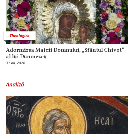
Theologica
Adormirea Maicii Domnului, „Sfântul Chivot”
al lui Dumnezeu
31 Iul, 2026
Analiză