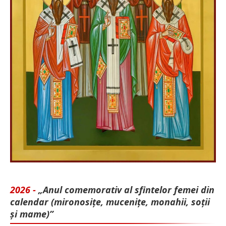
2026 -
„Anul comemorativ al sfintelor femei din
calendar (mironosițe, mu­cenițe, monahii, soții
și mame)”