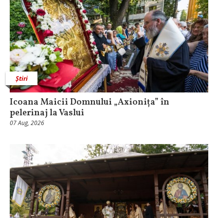
Știri
Icoana Maicii Domnului „Axionița” în
pelerinaj la Vaslui
07 Aug, 2026