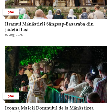
Știri
Hramul Mănăstirii Sângeap‑Basaraba din
judeţul Iaşi
07 Aug, 2026
Știri
Icoana Maicii Domnului de la Mănăstirea