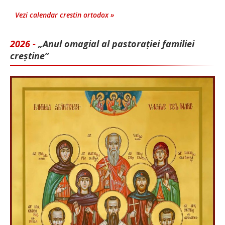
Vezi calendar crestin ortodox »
2026 -
„Anul omagial al pastorației familiei
creștine”