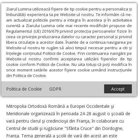
Ziarul Lumina utilizează fişiere de tip cookie pentru a personaliza și
îmbunătăți experiența ta pe Website-ul nostru. Te informăm că ne-
am actualizat politicile pentru a integra în acestea și în activitatea
curentă a Ziarului Lumina cele mai recente modificări propuse de
Regulamentul (UE) 2016/679 privind protecția persoanelor fizice în
ceea ce privește prelucrarea datelor cu caracter personal și privind
libera circulație a acestor date. Înainte de a continua navigarea pe
Website-ul nostru te rugăm să aloci timpul necesar pentru a citi și
Ziarul Lumina
›
Actualitate religioasă
›
Știri
›
Şcoala de vară a
înțelege conținutul Politicii de Cookie. Prin continuarea navigării pe
Mitropoliei Europei Occidentale şi Meridionale
Website-ul nostru confirmi acceptarea utilizării fişierelor de tip
cookie conform Politicii de Cookie. Nu uita totuși că poți modifica în
Şcoala de vară a Mitropoliei Europei
orice moment setările acestor fişiere cookie urmând instrucțiunile
din Politica de Cookie.
Occidentale şi Meridionale
Politica de Cookie
GDPR
Accept
Data:
23 Iunie 2011
Mitropolia Ortodoxă Română a Europei Occidentale şi
Meridionale organizează în perioada 24-28 august o şcoală de
vară pentru clerul şi credincioşii din Franţa, în colaborare cu
Centrul de studii şi rugăciune "Sfânta Cruce" din Dordogne,
Franţa. Tema generală a şcolii de vară din acest an este