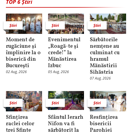
TOP 6 Știri
Știri
Știri
Știri
Moment de
Evenimentul
Sărbătorile
rugăciune şi
„Roagă-te și
nemţene au
împlinire la o
crede!” la
culminat cu
biserică din
Mănăstirea
hramul
Bucureşti
Izbuc
Mănăstirii
Sihăstria
02 Aug, 2026
05 Aug, 2026
07 Aug, 2026
Știri
Știri
Știri
Sfințirea
Sfântul Ierarh
Resfințirea
raclei celor
Nifon va fi
bisericii
trei Sfinte
sărbătorit la
Parohiei