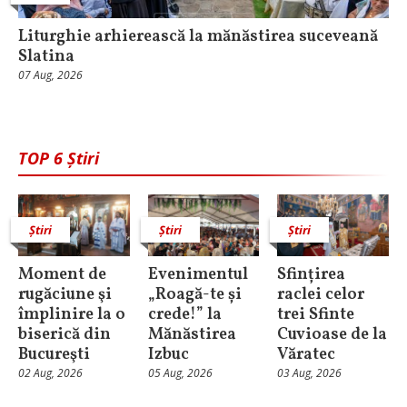
Liturghie arhierească la mănăstirea suceveană
Slatina
07 Aug, 2026
TOP 6 Știri
Știri
Știri
Știri
Moment de
Evenimentul
Sfințirea
rugăciune şi
„Roagă-te și
raclei celor
împlinire la o
crede!” la
trei Sfinte
biserică din
Mănăstirea
Cuvioase de la
Bucureşti
Izbuc
Văratec
02 Aug, 2026
05 Aug, 2026
03 Aug, 2026