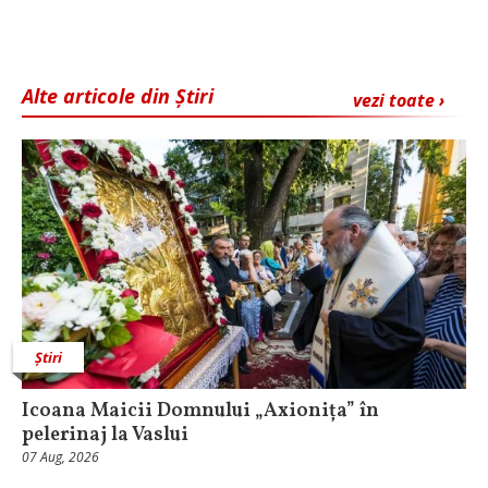
Alte articole din Știri
vezi toate ›
Știri
Icoana Maicii Domnului „Axionița” în
pelerinaj la Vaslui
07 Aug, 2026