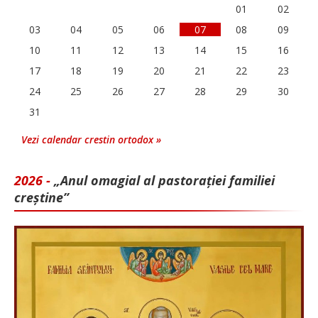
01
02
03
04
05
06
07
08
09
10
11
12
13
14
15
16
17
18
19
20
21
22
23
24
25
26
27
28
29
30
31
Vezi calendar crestin ortodox »
2026 -
„Anul omagial al pastorației familiei
creștine”