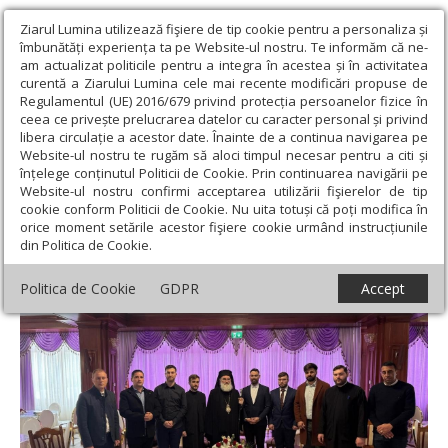
Ziarul Lumina utilizează fişiere de tip cookie pentru a personaliza și
îmbunătăți experiența ta pe Website-ul nostru. Te informăm că ne-
am actualizat politicile pentru a integra în acestea și în activitatea
curentă a Ziarului Lumina cele mai recente modificări propuse de
Regulamentul (UE) 2016/679 privind protecția persoanelor fizice în
ceea ce privește prelucrarea datelor cu caracter personal și privind
libera circulație a acestor date. Înainte de a continua navigarea pe
Website-ul nostru te rugăm să aloci timpul necesar pentru a citi și
Ziarul Lumina
›
Actualitate religioasă
›
Știri
›
Sesiunea de
înțelege conținutul Politicii de Cookie. Prin continuarea navigării pe
primăvară a examenului de capacitate preoțească la Roman
Website-ul nostru confirmi acceptarea utilizării fişierelor de tip
cookie conform Politicii de Cookie. Nu uita totuși că poți modifica în
Sesiunea de primăvară a examenului de
orice moment setările acestor fişiere cookie urmând instrucțiunile
din Politica de Cookie.
capacitate preoțească la Roman
Politica de Cookie
GDPR
Accept