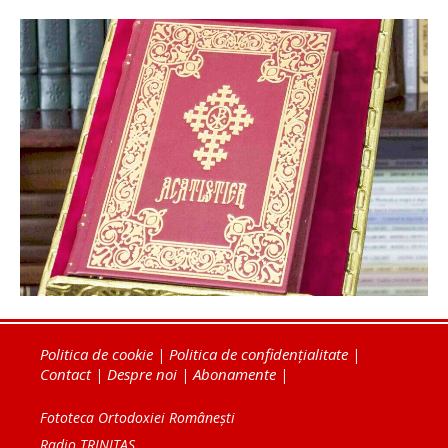
Politica de cookie
|
Politica de confidențialitate
|
Contact
|
Despre noi
|
Abonamente
|
Fototeca Ortodoxiei Românești
Radio TRINITAS