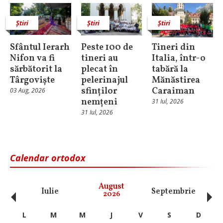
Știri
Știri
Știri
Sfântul Ierarh
Peste 100 de
Tineri din
Nifon va fi
tineri au
Italia, într-o
sărbătorit la
plecat în
tabără la
Târgoviște
pelerinajul
Mănăstirea
sfinților
Caraiman
03 Aug, 2026
nemțeni
31 Iul, 2026
31 Iul, 2026
Calendar ortodox
‹
›
August
Iulie
Septembrie
O
2026
L
M
M
J
V
S
D