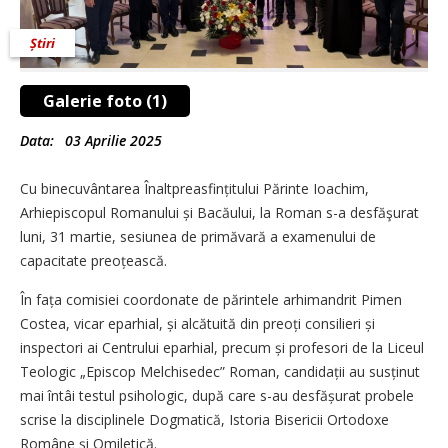
Știri
Galerie foto (1)
Data:
03 Aprilie 2025
Cu binecuvântarea Înaltpreasfinți­tu­lui Părinte Ioachim,
Arhiepiscopul Romanului și Bacăului, la Roman s-a desfăşurat
luni, 31 martie, sesiunea de primăvară a examenului de
capacitate preoțească.
În fața comisiei coordonate de părintele arhimandrit Pimen
Costea, vicar eparhial, și alcătuită din preoți consilieri și
inspectori ai Centrului eparhial, precum și profesori de la Liceul
Teologic „Episcop Melchisedec” Roman, candidații au susținut
mai întâi testul psihologic, după care s-au desfășurat probele
scrise la disciplinele Dogmatică, Istoria Bisericii Ortodoxe
Române și Omiletică.