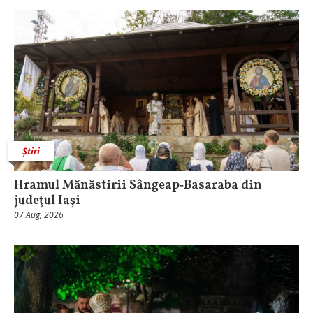
Știri
Hramul Mănăstirii Sângeap‑Basaraba din
judeţul Iaşi
07 Aug, 2026