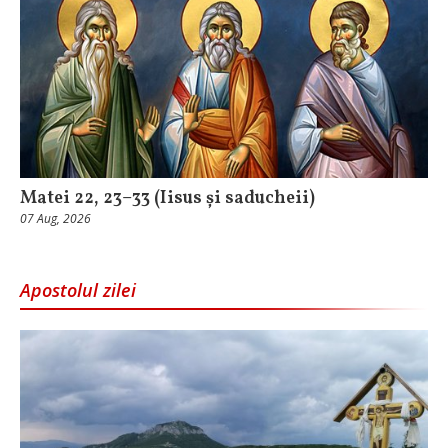
Matei 22, 23–33 (Iisus și saducheii)
07 Aug, 2026
Apostolul zilei