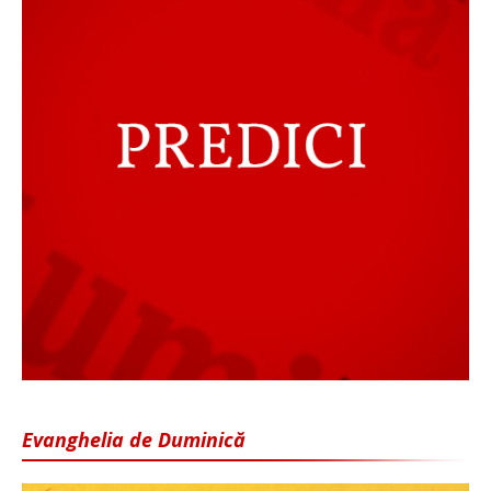
Evanghelia de Duminică