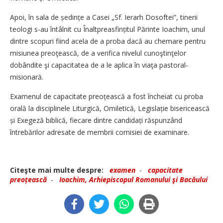
Apoi, în sala de ședințe a Casei „Sf. Ierarh Dosoftei”, tinerii
teologi s-au întâlnit cu Înaltprea­sfințitul Părinte Ioachim, unul
dintre scopuri fiind acela de a proba dacă au chemare pentru
misiunea preoţească, de a verifica nivelul cunoştinţelor
dobândite şi capacitatea de a le aplica în viaţa pastoral-
misionară.
Examenul de capacitate preoțească a fost încheiat cu proba
orală la disciplinele Liturgică, Omiletică, Legislație bisericească
și Exegeză biblică, fiecare dintre candidați răspunzând
întrebărilor adresate de membrii comisiei de examinare.
Citeşte mai multe despre:
examen
-
capacitate
preoțească
-
Ioachim, Arhiepiscopul Romanului şi Bacăului