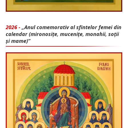
2026 -
„Anul comemorativ al sfintelor femei din
calendar (mironosițe, mu­cenițe, monahii, soții
și mame)”