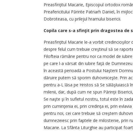
Preasfinţitul Macarie, Episcopul ortodox român 
Preafericitului Părinte Patriarh Daniel, în mijlo
Dobroteasa, cu prilejul hramului bisericii.
Copila care s-a sfinţit prin dragostea de s
Preasfinţitul Macarie le-a vorbit credincioşilor 
despre felul cum trebuie creştinul să se raport
Filofteia rămâne pentru noi ca model de iubire je
pe care l-a vărsat din iubire faţă de Dumnezeu 
în această perioadă a Postului Naşterii Domnului, 
dăruire putem să sporim duhovniceşte. Prin aces
pentru a-L lăsa pe Hristos să Se sălăşluiască 
milenii, dar, după cum ne spun Părinţii Biserici
Se naşte şi în sufletul nostru, totul este în zadar
prin cuminţenia ei, prin credinţa ei, prin evlavia
pentru noi, cei care trebuie să creştem duhov
dumnezeiesc prin faptele de milostenie, prin rug
Macarie. La Sfânta Liturghie au participat foar