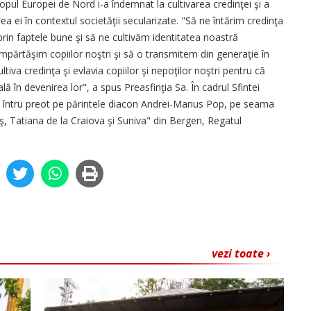
scopul Europei de Nord i-a îndemnat la cultivarea credinţei şi a
atea ei în contextul societăţii secularizate. "Să ne întărim credinţa
 prin faptele bune şi să ne cultivăm identitatea noastră
părtăşim copiilor noştri şi să o transmitem din generaţie în
iva credinţa şi evlavia copiilor şi nepoţilor noştri pentru că
 în devenirea lor", a spus Preasfinţia Sa. În cadrul Sfintei
it întru preot pe părintele diacon Andrei-Marius Pop, pe seama
eş, Tatiana de la Craiova şi Suniva" din Bergen, Regatul
vezi toate ›