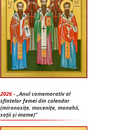
2026 -
„Anul comemorativ al
sfintelor femei din calendar
(mironosițe, mu­cenițe, monahii,
soții și mame)”