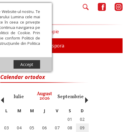
e Website-ul nostru. Te
iarului Lumina cele mai
ce în ceea ce privește
a continua navigarea pe
Opinii
Filantropie
iticii de Cookie. Prin
ie conform Politicii de
trucțiunile din Politica
In memoriam
Diaspora
Accept
Calendar ortodox
‹
›
August
Iulie
Septembrie
Octombrie
Noiembri
2026
L
M
M
J
V
S
D
01
02
03
04
05
06
07
08
09