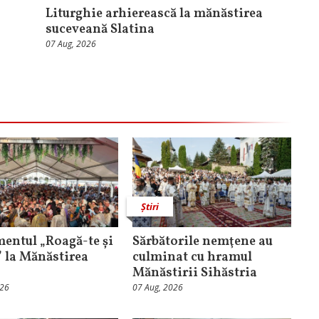
Liturghie arhierească la mănăstirea
suceveană Slatina
07 Aug, 2026
Știri
entul „Roagă-te și
Sărbătorile nemţene au
” la Mănăstirea
culminat cu hramul
Mănăstirii Sihăstria
026
07 Aug, 2026