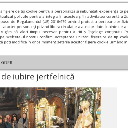
ză fişiere de tip cookie pentru a personaliza și îmbunătăți experiența ta p
alizat politicile pentru a integra în acestea și în activitatea curentă a Z
opuse de Regulamentul (UE) 2016/679 privind protecția persoanelor fizi
 caracter personal și privind libera circulație a acestor date. Înainte de 
eologie și spiritualitate
Educaţie și Cultură
Societate
rugăm să aloci timpul necesar pentru a citi și înțelege conținutul Pol
pe Website-ul nostru confirmi acceptarea utilizării fişierelor de tip cook
că poți modifica în orice moment setările acestor fişiere cookie urmând ins
An omagial
Comunicate de presă
Documentar
GDPR
ânta Filofteia, model de iubire jertfelnică
de iubire jertfelnică
ie
Februarie
Martie
Aprilie
Mai
Iunie