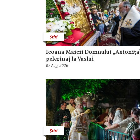
Știri
Icoana Maicii Domnului „Axionița”
pelerinaj la Vaslui
07 Aug, 2026
Știri