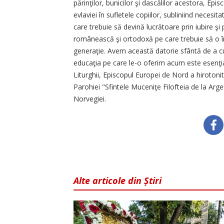
părinţilor, bunicilor şi dascălilor acestora, Epi
evlaviei în sufletele copiilor, subliniind necesit
care trebuie să devină lucrătoare prin iubire şi
românească şi ortodoxă pe care trebuie să o îm
generaţie. Avem această datorie sfântă de a cult
educaţia pe care le-o oferim acum este esenţială
Liturghii, Episcopul Europei de Nord a hiroton
Parohiei "Sfintele Muceniţe Filofteia de la Arg
Norvegiei.
Alte articole din Știri