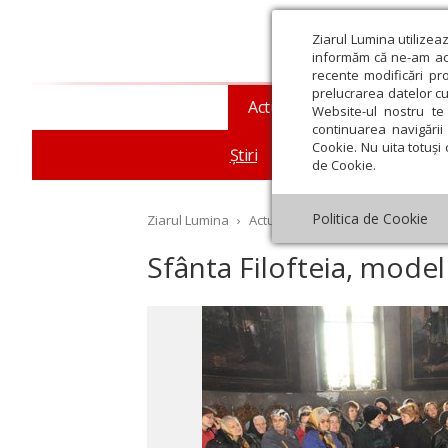
Ziarul Lumina utilizea
informăm că ne-am actu
recente modificări pr
prelucrarea datelor cu
Actualitate religioasă
T
Website-ul nostru te 
continuarea navigării 
Cookie. Nu uita totuși 
Știri
Mesaje și cuvântări
de Cookie.
Politica de Cookie
Ziarul Lumina
›
Actualitate religioasă
›
Știri
›
Sf
Sfânta Filofteia, model 
st
Septembrie
Octombrie
Noiembrie
Decembrie
Ianuar