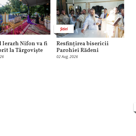
Știri
 Ierarh Nifon va fi
Resfințirea bisericii
orit la Târgoviște
Parohiei Rădeni
026
02 Aug, 2026