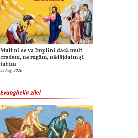
Mult ni se va împlini dacă mult
credem, ne rugăm, nădăjduim și
iubim
09 Aug, 2026
Evanghelia zilei