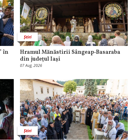
Știri
 în
Hramul Mănăstirii Sângeap‑Basaraba
din judeţul Iaşi
07 Aug, 2026
Știri