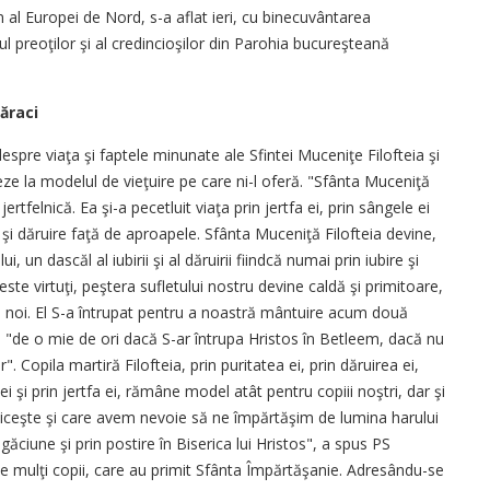
al Europei de Nord, s-a aflat ieri, cu binecuvântarea
cul preoţilor şi al credincioşilor din Parohia bucureşteană
ăraci
despre viaţa şi faptele minunate ale Sfintei Muceniţe Filofteia şi
eze la modelul de vieţuire pe care ni-l oferă. "Sfânta Muceniţă
rtfelnică. Ea şi-a pecetluit viaţa prin jertfa ei, prin sângele ei
şi dăruire faţă de aproapele. Sfânta Muceniţă Filofteia devine,
un dascăl al iubirii şi al dăruirii fiindcă numai prin iubire şi
te virtuţi, peştera sufletului nostru devine caldă şi primitoare,
în noi. El S-a întrupat pentru a noastră mântuire acum două
i, "de o mie de ori dacă S-ar întrupa Hristos în Betleem, dacă nu
". Copila martiră Filofteia, prin puritatea ei, prin dăruirea ei,
 ei şi prin jertfa ei, rămâne model atât pentru copiii noştri, dar şi
niceşte şi care avem nevoie să ne împărtăşim de lumina harului
ăciune şi prin postire în Biserica lui Hristos", a spus PS
te mulţi copii, care au primit Sfânta Împărtăşanie. Adresându-se