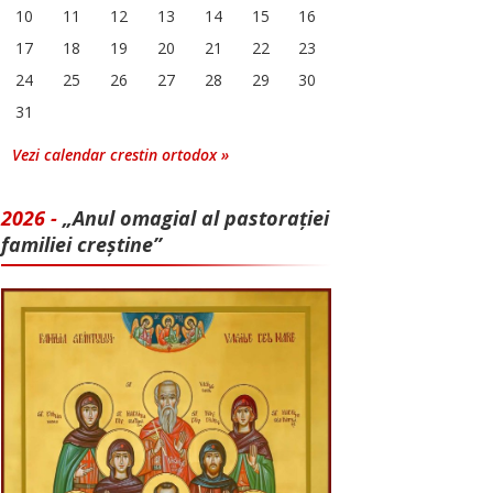
10
11
12
13
14
15
16
17
18
19
20
21
22
23
24
25
26
27
28
29
30
31
Vezi calendar crestin ortodox »
2026 -
„Anul omagial al pastorației
familiei creștine”