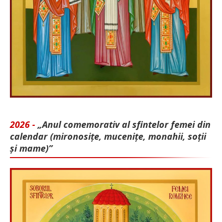
2026 -
„Anul comemorativ al sfintelor femei din
calendar (mironosițe, mu­cenițe, monahii, soții
și mame)”