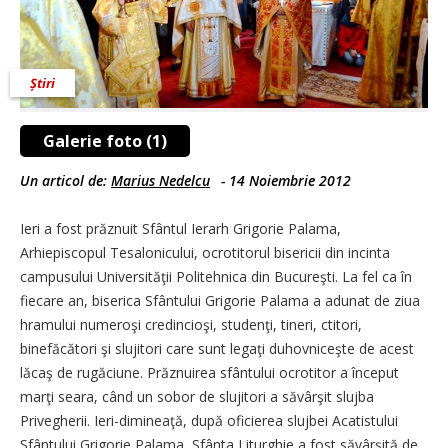
Știri
Galerie foto (1)
Un articol de:
Marius Nedelcu
-
14 Noiembrie 2012
Ieri a fost prăznuit Sfântul Ierarh Grigorie Palama,
Arhiepiscopul Tesalonicului, ocrotitorul bisericii din incinta
campusului Universităţii Politehnica din Bucureşti. La fel ca în
fiecare an, biserica Sfântului Grigorie Palama a adunat de ziua
hramului numeroşi credincioşi, studenţi, tineri, ctitori,
binefăcători şi slujitori care sunt legaţi duhovniceşte de acest
lăcaş de rugăciune. Prăznuirea sfântului ocrotitor a început
marţi seara, când un sobor de slujitori a săvârşit slujba
Privegherii. Ieri-dimineaţă, după oficierea slujbei Acatistului
Sfântului Grigorie Palama, Sfânta Liturghie a fost săvârşită de