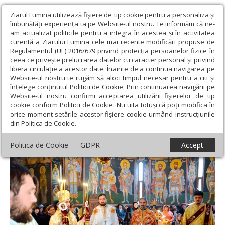
Ziarul Lumina utilizează fişiere de tip cookie pentru a personaliza și
îmbunătăți experiența ta pe Website-ul nostru. Te informăm că ne-
am actualizat politicile pentru a integra în acestea și în activitatea
curentă a Ziarului Lumina cele mai recente modificări propuse de
Regulamentul (UE) 2016/679 privind protecția persoanelor fizice în
ceea ce privește prelucrarea datelor cu caracter personal și privind
libera circulație a acestor date. Înainte de a continua navigarea pe
Website-ul nostru te rugăm să aloci timpul necesar pentru a citi și
Ziarul Lumina
›
Actualitate religioasă
›
Știri
›
Sfântul Grigorie
înțelege conținutul Politicii de Cookie. Prin continuarea navigării pe
Palama cinstit în biserica lui din Bucureşti
Website-ul nostru confirmi acceptarea utilizării fişierelor de tip
cookie conform Politicii de Cookie. Nu uita totuși că poți modifica în
Sfântul Grigorie Palama cinstit în biserica
orice moment setările acestor fişiere cookie urmând instrucțiunile
din Politica de Cookie.
lui din Bucureşti
Politica de Cookie
GDPR
Accept