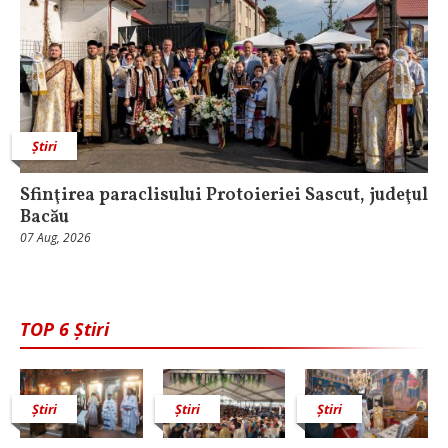
Știri
Sfinţirea paraclisului Protoieriei Sascut, judeţul
Bacău
07 Aug, 2026
TOP 6 Știri
Știri
Știri
Știri