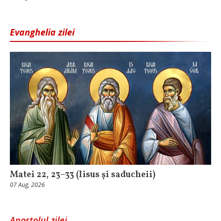
Evanghelia zilei
Matei 22, 23–33 (Iisus și saducheii)
07 Aug, 2026
Apostolul zilei