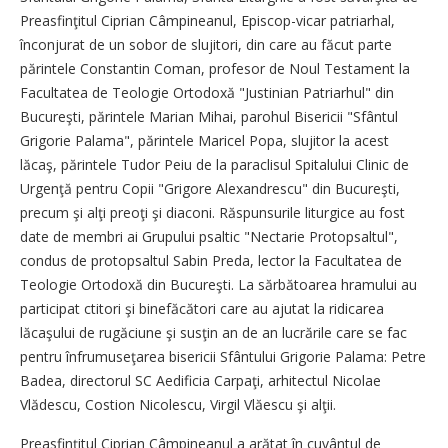
Preasfinţitul Ciprian Câmpineanul, Episcop-vicar patriarhal,
înconjurat de un sobor de slujitori, din care au făcut parte
părintele Constantin Coman, profesor de Noul Testament la
Facultatea de Teologie Ortodoxă "Justinian Patriarhul" din
Bucureşti, părintele Marian Mihai, parohul Bisericii "Sfântul
Grigorie Palama", părintele Maricel Popa, slujitor la acest
lăcaş, părintele Tudor Peiu de la paraclisul Spitalului Clinic de
Urgenţă pentru Copii "Grigore Alexandrescu" din Bucureşti,
precum şi alţi preoţi şi diaconi. Răspunsurile liturgice au fost
date de membri ai Grupului psaltic "Nectarie Protopsaltul",
condus de protopsaltul Sabin Preda, lector la Facultatea de
Teologie Ortodoxă din Bucureşti. La sărbătoarea hramului au
participat ctitori şi binefăcători care au ajutat la ridicarea
lăcaşului de rugăciune şi susţin an de an lucrările care se fac
pentru înfrumuseţarea bisericii Sfântului Grigorie Palama: Petre
Badea, directorul SC Aedificia Carpaţi, arhitectul Nicolae
Vlădescu, Costion Nicolescu, Virgil Vlăescu şi alţii.
Preasfinţitul Ciprian Câmpineanul a arătat în cuvântul de