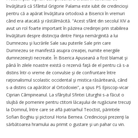
învăţătură că Sfântul Grigorie Palama este iubit de credincioşi
pentru că a apărat învăţătura ortodoxă a Bisericii în vremuri
când era atacată şi răstălmăcită. "Acest sfânt din secolul XIV a
avut un rol foarte important în păzirea credinţei prin stabilirea
învăţăturii despre distincţia dintre Fiinţa nemărginită a lui
Dumnezeu şi lucrările Sale sau puterile Sale prin care
Dumnezeu se manifestă asupra creaţiei, numite energiile
dumnezeieşti necreate. În Biserica Apuseană a fost blamat şi
până în zilele noastre există o rezervă faţă de el pentru că s-a
distins într-o vreme de convulsie şi de confruntare între
raţionalismul scolastic occidental şi mistica răsăriteană, când
s-a distins ca apărător al Ortodoxiei", a spus PS Episcop-vicar
Ciprian Câmpineanul. La sfârşitul Sfintei Liturghii s-a făcut o
slujbă de pomenire pentru ctitorii lăcaşului de rugăciune trecuţi
la Domnul, între care se află patriarhul Teoctist, părintele
Sofian Boghiu şi pictorul Horia Bernea. Credincioşii prezenţi la
sărbătoarea hramului au primit o gustare şi un pahar cu vin.