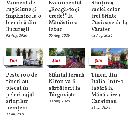
Moment de
Evenimentul
Sfințirea
rugăciune şi
„Roagă-te și
raclei celor
împlinire la o
crede!” la
trei Sfinte
biserică din
Mănăstirea
Cuvioase de la
Bucureşti
Izbuc
Văratec
02 Aug, 2026
05 Aug, 2026
03 Aug, 2026
Știri
Știri
Știri
Peste 100 de
Sfântul Ierarh
Tineri din
tineri au
Nifon va fi
Italia, într-o
plecat în
sărbătorit la
tabără la
pelerinajul
Târgoviște
Mănăstirea
sfinților
Caraiman
03 Aug, 2026
nemțeni
31 Iul, 2026
31 Iul, 2026