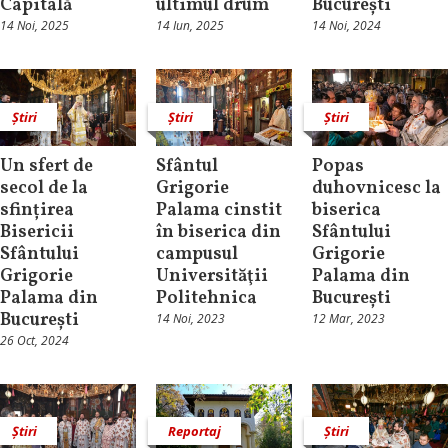
Capitală
ultimul drum
București
14 Noi, 2025
14 Iun, 2025
14 Noi, 2024
Știri
Știri
Știri
Un sfert de
Sfântul
Popas
secol de la
Grigorie
duhovnicesc la
sfințirea
Palama cinstit
biserica
Bisericii
în biserica din
Sfântului
Sfântului
campusul
Grigorie
Grigorie
Universităţii
Palama din
Palama din
Politehnica
București
București
14 Noi, 2023
12 Mar, 2023
26 Oct, 2024
Știri
Reportaj
Știri