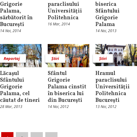
Grigorie
paraclisului
biserica
Palama,
Universităţii
Sfântului
sărbătorit în
Politehnica
Grigorie
Bucureşti
Palama
16 Mar, 2014
14 Noi, 2014
14 Noi, 2013
Reportaj
Știri
Știri
Lăcaşul
Sfântul
Hramul
Sfântului
Grigorie
paraclisului
Grigorie
Palama cinstit
Universităţii
Palama, cel
în biserica lui
Politehnica
căutat de tineri
din Bucureşti
Bucureşti
28 Mar, 2013
14 Noi, 2012
13 Noi, 2012