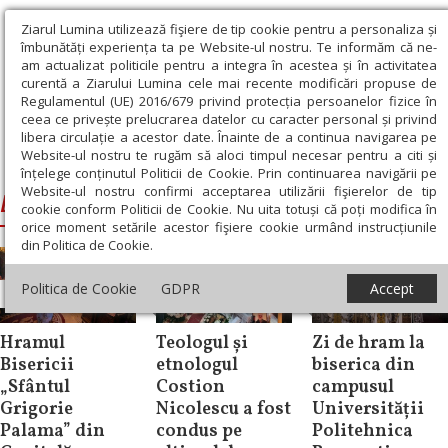
Ziarul Lumina utilizează fişiere de tip cookie pentru a personaliza și
îmbunătăți experiența ta pe Website-ul nostru. Te informăm că ne-
am actualizat politicile pentru a integra în acestea și în activitatea
curentă a Ziarului Lumina cele mai recente modificări propuse de
Regulamentul (UE) 2016/679 privind protecția persoanelor fizice în
ceea ce privește prelucrarea datelor cu caracter personal și privind
libera circulație a acestor date. Înainte de a continua navigarea pe
Website-ul nostru te rugăm să aloci timpul necesar pentru a citi și
Ziarul Lumina
›
Biserica Sfantul Grigorie Palama
înțelege conținutul Politicii de Cookie. Prin continuarea navigării pe
Website-ul nostru confirmi acceptarea utilizării fişierelor de tip
Biserica Sfantul Grigorie Palama
cookie conform Politicii de Cookie. Nu uita totuși că poți modifica în
orice moment setările acestor fişiere cookie urmând instrucțiunile
din Politica de Cookie.
Politica de Cookie
GDPR
Accept
Știri
Știri
Știri
Hramul
Teologul și
Zi de hram la
Bisericii
etnologul
biserica din
„Sfântul
Costion
campusul
Grigorie
Nicolescu a fost
Universității
Palama” din
condus pe
Politehnica