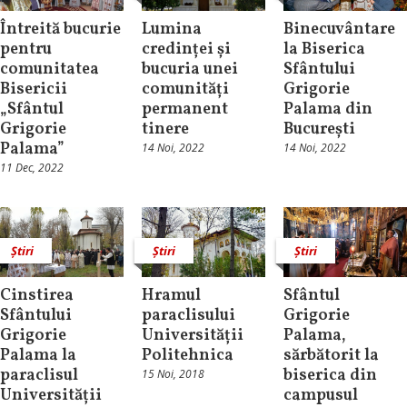
Întreită bucurie
Lumina
Binecuvântare
pentru
credinței și
la Biserica
comunitatea
bucuria unei
Sfântului
Bisericii
comunități
Grigorie
„Sfântul
permanent
Palama din
Grigorie
tinere
București
Palama”
14 Noi, 2022
14 Noi, 2022
11 Dec, 2022
Știri
Știri
Știri
Cinstirea
Hramul
Sfântul
Sfântului
paraclisului
Grigorie
Grigorie
Universității
Palama,
Palama la
Politehnica
sărbătorit la
paraclisul
biserica din
15 Noi, 2018
Universității
campusul