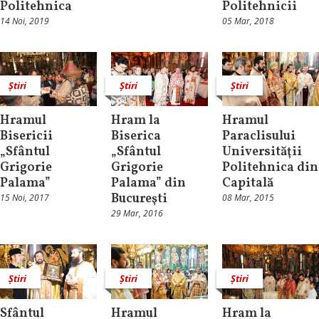
Politehnica
Politehnicii
14 Noi, 2019
05 Mar, 2018
Știri
Știri
Știri
Hramul
Hram la
Hramul
Bisericii
Biserica
Paraclisului
„Sfântul
„Sfântul
Universităţii
Grigorie
Grigorie
Politehnica din
Palama”
Palama” din
Capitală
Bucureşti
15 Noi, 2017
08 Mar, 2015
29 Mar, 2016
Știri
Știri
Știri
Sfântul
Hramul
Hram la