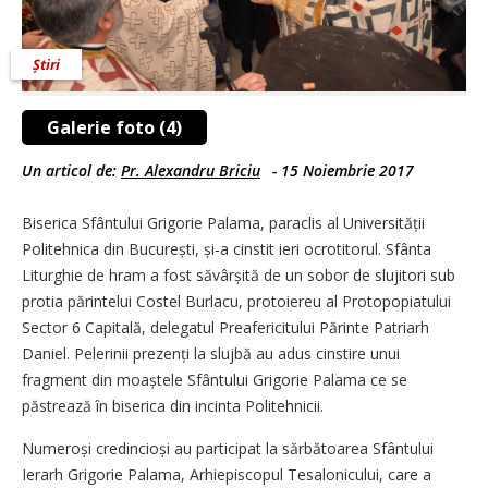
Știri
Galerie foto (4)
Un articol de:
Pr. Alexandru Briciu
-
15 Noiembrie 2017
Biserica Sfântului Grigorie Palama, paraclis al Universității
Politehnica din București, și-a cinstit ieri ocrotitorul. Sfânta
Liturghie de hram a fost săvârșită de un sobor de slujitori sub
protia părintelui Costel Burlacu, protoiereu al Protopopiatului
Sector 6 Capitală, delegatul Preafericitului Părinte Patriarh
Daniel. Pelerinii prezenți la slujbă au adus cinstire unui
fragment din moaștele Sfântului Grigorie Palama ce se
păstrează în biserica din incinta Politehnicii.
Numeroși credin­cioși au participat la sărbătoarea Sfântului
Ierarh Grigorie Palama, Arhiepiscopul Tesalonicului, care a