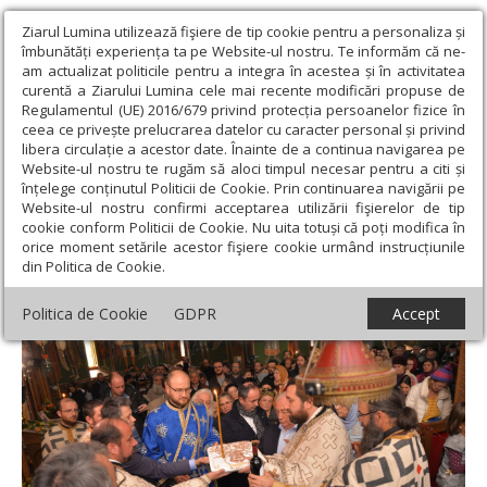
Ziarul Lumina utilizează fişiere de tip cookie pentru a personaliza și
îmbunătăți experiența ta pe Website-ul nostru. Te informăm că ne-
am actualizat politicile pentru a integra în acestea și în activitatea
curentă a Ziarului Lumina cele mai recente modificări propuse de
Regulamentul (UE) 2016/679 privind protecția persoanelor fizice în
ceea ce privește prelucrarea datelor cu caracter personal și privind
libera circulație a acestor date. Înainte de a continua navigarea pe
Website-ul nostru te rugăm să aloci timpul necesar pentru a citi și
Ziarul Lumina
›
Actualitate religioasă
›
Știri
›
Hramul Bisericii
înțelege conținutul Politicii de Cookie. Prin continuarea navigării pe
„Sfântul Grigorie Palama”
Website-ul nostru confirmi acceptarea utilizării fişierelor de tip
cookie conform Politicii de Cookie. Nu uita totuși că poți modifica în
Hramul Bisericii „Sfântul Grigorie Palama”
orice moment setările acestor fişiere cookie urmând instrucțiunile
din Politica de Cookie.
Politica de Cookie
GDPR
Accept