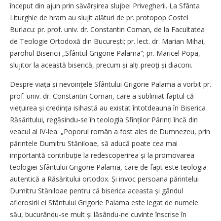
început din ajun prin săvârșirea slujbei Privegherii. La Sfânta
Liturghie de hram au slujit alături de pr. protopop Costel
Burlacu: pr. prof. univ. dr. Constantin Coman, de la Facultatea
de Teologie Ortodoxă din București; pr. lect. dr. Marian Mihai,
parohul Bisericii „Sfântul Grigorie Palama”; pr. Maricel Popa,
slujitor la această biserică, precum și alți preoţi și diaconi.
Despre viața și nevoințele Sfântului Grigorie Palama a vorbit pr.
prof. univ. dr. Constantin Coman, care a subliniat faptul că
viețuirea și credința isihastă au existat întotdeauna în Biserica
Răsăritului, regăsindu-se în teologia Sfinților Părinți încă din
veacul al IV-lea. „Poporul român a fost ales de Dumnezeu, prin
părintele Dumitru Stăniloae, să aducă poate cea mai
importantă contribuție la redescoperirea și la promovarea
teologiei Sfântului Grigorie Palama, care de fapt este teologia
autentică a Răsăritului ortodox. Și invoc persoana părintelui
Dumitru Stăniloae pentru că biserica aceasta și gândul
afierosirii ei Sfântului Grigorie Palama este legat de numele
său, bucurându-se mult și lăsându-ne cuvinte înscrise în