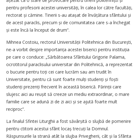
așezat ca o stare de provocare pentru tinerii politehniști și
pentru profesorii acestei universități, în calea lor către facultăți,
rectorat și cămine. Tinerii s-au atașat de învățătura sfântului și
de acest paraclis, precum și de comunitatea care s-a închegat
și este încă la început de drum”.
Mihnea Costoiu, rectorul Universității Politehnica din București,
ne-a vorbit despre importanța acestei biserici pentru instituția
pe care o conduce: „Sărbătoarea Sfântului Grigorie Palama,
ocrotitorul paraclisului universitar din Politehnică, a reprezentat
o bucurie pentru toți cei care lucrăm sau am trudit în
Universitate, pentru că sunt foarte mulți studenți și foști
studenți prezenți frecvent în această biserică. Părinții care
slujesc aici au reușit să creeze un mediu extraordinar, o mare
familie care se adună zi de zi aici și se ajută foarte mult
reciproc”.
La finalul Sfintei Liturghii a fost săvârșită o slujbă de pomenire
pentru ctitorii acestui sfânt locaș trecuți la Domnul.
Răspunsurile la strană atât la slujba Privegherii, cât și la Sfânta