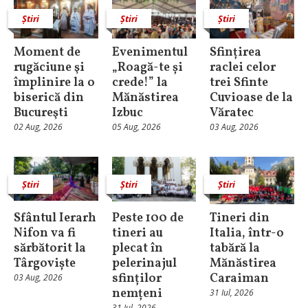
Știri
Știri
Știri
Moment de
Evenimentul
Sfințirea
rugăciune şi
„Roagă-te și
raclei celor
împlinire la o
crede!” la
trei Sfinte
biserică din
Mănăstirea
Cuvioase de la
Bucureşti
Izbuc
Văratec
02 Aug, 2026
05 Aug, 2026
03 Aug, 2026
Știri
Știri
Știri
Sfântul Ierarh
Peste 100 de
Tineri din
Nifon va fi
tineri au
Italia, într-o
sărbătorit la
plecat în
tabără la
Târgoviște
pelerinajul
Mănăstirea
sfinților
Caraiman
03 Aug, 2026
nemțeni
31 Iul, 2026
31 Iul, 2026