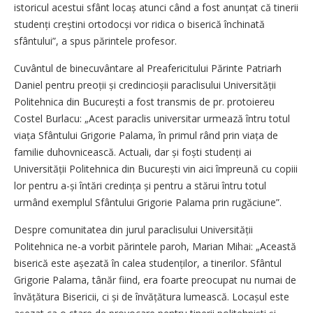
istoricul acestui sfânt locaș atunci când a fost anunțat că tinerii
studenți creștini ortodocși vor ridica o biserică închinată
sfântului”, a spus părintele profesor.
Cuvântul de binecuvântare al Preafericitului Părinte Patriarh
Daniel pentru preoții și cre­dincioșii paraclisului Univer­sității
Politehnica din București a fost transmis de pr. protoiereu
Costel Burlacu: „Acest paraclis universitar urmează întru totul
viața Sfântului Grigorie Palama, în primul rând prin viața de
familie duhovnicească. Actuali, dar și foști studenți ai
Universității Politehnica din București vin aici împreună cu copiii
lor pentru a-și întări credința și pentru a stărui întru totul
urmând exemplul Sfântului Grigorie Palama prin rugăciune”.
Despre comunitatea din jurul paraclisului Universității
Politehnica ne-a vorbit părintele paroh, Marian Mihai: „Această
biserică este așezată în calea studenților, a tinerilor. Sfântul
Grigorie Palama, tânăr fiind, era foarte preocupat nu numai de
învățătura Bisericii, ci și de învățătura lumească. Locașul este