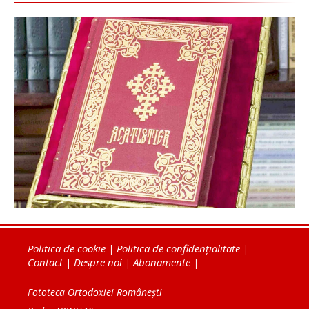
Politica de cookie
|
Politica de confidențialitate
|
Contact
|
Despre noi
|
Abonamente
|
Fototeca Ortodoxiei Românești