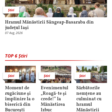
Știri
Hramul Mănăstirii Sângeap‑Basaraba din
judeţul Iaşi
07 Aug, 2026
TOP 6 Știri
Știri
Știri
Știri
Moment de
Evenimentul
Sărbătorile
rugăciune şi
„Roagă-te și
nemţene au
împlinire la o
crede!” la
culminat cu
biserică din
Mănăstirea
hramul
Bucureşti
Izbuc
Mănăstirii