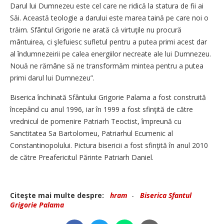
Darul lui Dumnezeu este cel care ne ridică la statura de fii ai
Săi. Această teologie a darului este marea taină pe care noi o
trăim. Sfântul Grigorie ne arată că virtuţile nu procură
mântuirea, ci şlefuiesc sufletul pentru a putea primi acest dar
al îndumnezeirii pe calea energiilor necreate ale lui Dumnezeu.
Nouă ne rămâne să ne transformăm mintea pentru a putea
primi darul lui Dumnezeu”.
Biserica închinată Sfântului Grigorie Palama a fost construită
începând cu anul 1996, iar în 1999 a fost sfinţită de către
vrednicul de pomenire Patriarh Teoctist, împreună cu
Sanctitatea Sa Bartolomeu, Patriarhul Ecumenic al
Constantinopolului. Pictura bisericii a fost sfinţită în anul 2010
de către Preafericitul Părinte Patriarh Daniel.
Citeşte mai multe despre:
hram
-
Biserica Sfantul
Grigorie Palama