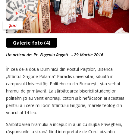
Știri
Galerie foto (4)
Un articol de:
Pr. Eugeniu Rogoti
-
29 Martie 2016
În cea de-a doua Duminică din Postul Paştilor, Biserica
„Sfântul Grigorie Palama”-Paraclis universitar, situată în
campusul Universităţii Politehnica din Bucureşti, şi-a serbat
hramul de primăvară. La sărbătoarea bisericii studenţilor
politehnişti au venit enoriași, ctitori și binefăcători ai acesteia,
pentru a-i cere mijlociri Sfântului Grigorie, marele teolog din
veacul al 14-lea.
Sărbătoarea hramului a început în ajun cu slujba Privegherii,
răspunsurile la strană fiind interpretate de Corul bizantin