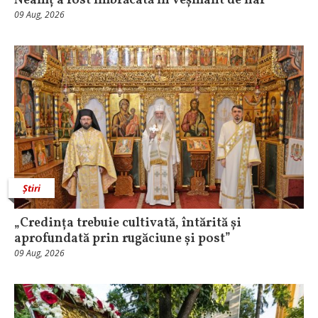
Neamț a fost îmbrăcată în veșmânt de har
09 Aug, 2026
Știri
„Credința trebuie cultivată, întărită și
aprofundată prin rugăciune și post”
09 Aug, 2026