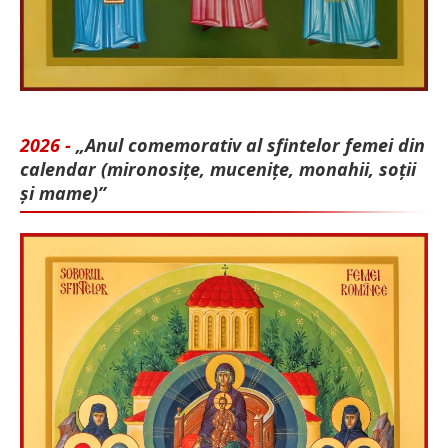
2026 -
„Anul comemorativ al sfintelor femei din
calendar (mironosițe, mu­cenițe, monahii, soții
și mame)”