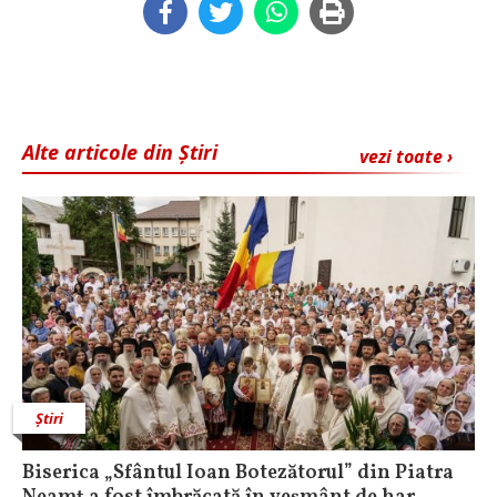
Alte articole din Știri
vezi toate ›
Știri
Biserica „Sfântul Ioan Botezătorul” din Piatra