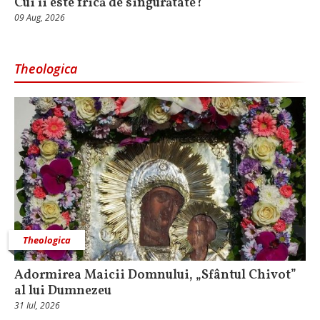
Cui îi este frică de singurătate?
09 Aug, 2026
Theologica
Theologica
Adormirea Maicii Domnului, „Sfântul Chivot”
al lui Dumnezeu
31 Iul, 2026