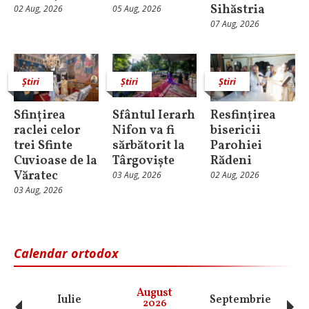
Sihăstria
02 Aug, 2026
05 Aug, 2026
07 Aug, 2026
Știri
Știri
Știri
Sfințirea
Sfântul Ierarh
Resfințirea
raclei celor
Nifon va fi
bisericii
trei Sfinte
sărbătorit la
Parohiei
Cuvioase de la
Târgoviște
Rădeni
Văratec
03 Aug, 2026
02 Aug, 2026
03 Aug, 2026
Calendar ortodox
August
Iulie
Septembrie
O
2026