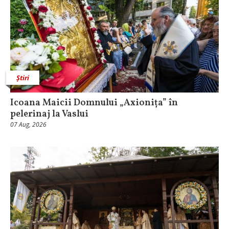
Știri
Icoana Maicii Domnului „Axionița” în
pelerinaj la Vaslui
07 Aug, 2026