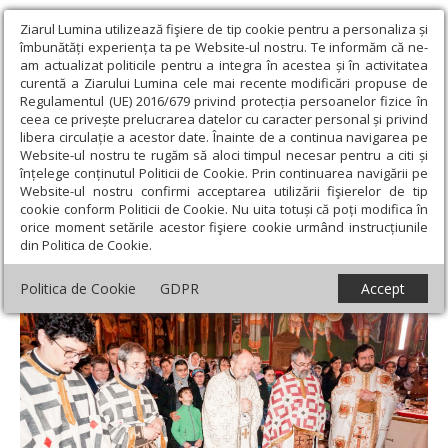
Ziarul Lumina utilizează fişiere de tip cookie pentru a personaliza și
îmbunătăți experiența ta pe Website-ul nostru. Te informăm că ne-
am actualizat politicile pentru a integra în acestea și în activitatea
curentă a Ziarului Lumina cele mai recente modificări propuse de
Regulamentul (UE) 2016/679 privind protecția persoanelor fizice în
ceea ce privește prelucrarea datelor cu caracter personal și privind
libera circulație a acestor date. Înainte de a continua navigarea pe
Website-ul nostru te rugăm să aloci timpul necesar pentru a citi și
Ziarul Lumina
›
Actualitate religioasă
›
Știri
›
Hram la Biserica
înțelege conținutul Politicii de Cookie. Prin continuarea navigării pe
„Sfântul Grigorie Palama” din Bucureşti
Website-ul nostru confirmi acceptarea utilizării fişierelor de tip
cookie conform Politicii de Cookie. Nu uita totuși că poți modifica în
Hram la Biserica „Sfântul Grigorie Palama”
orice moment setările acestor fişiere cookie urmând instrucțiunile
din Politica de Cookie.
din Bucureşti
Politica de Cookie
GDPR
Accept