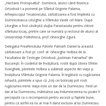
„Nectarie Protopsaltul”. Duminică, atunci când Biserica
Ortodoxă l-a pomenit pe Sfântul Grigorie Palama,
Arhiepiscopul Tesalonicului, sărbătoarea a fost împlinită cu
Dumnezeiasca Liturghie a Sfântului Vasile cel Mare. După
Liturghie a fost săvârşită slujba Parastasului pentru ctitorii
sfântului locaş, printre care se numără şi rectorul de atunci al
Universităţii Politehnica, prof. Gheorghe Zgură.
Delegatul Preafericitului Părinte Patriarh Daniel la această
sărbătoare a fost pr. conf. dr. Gheorghe Holbea de la
Facultatea de Teologie Ortodoxă „Justinian Patriarhul” din
Bucureşti. În cuvântul de învăţătură, rostit după citirea Sfintei
Evanghelii, părintele Holbea a subliniat aspecte din viaţa şi
învăţătura Sfântului Grigorie Palama. În legătură cu rugăciunea
isihastă, părintele a spus că „toţi cei botezaţi pot rosti
rugăciunea inimii. Viaţa este un dar de la Dumnezeu. Fiind un
dar al lui Dumnezeu, mântuirea sau îndumnezeirea nu poate fi
percepută ca o recompensă pentru asceză şi faptele bune,
pentru că astfel ea nu ar mai fi darul exclusiv al lui Dumnezeu.