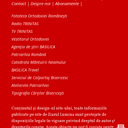
Contact
|
Despre noi
|
Abonamente
|
Fototeca Ortodoxiei Românești
Radio TRINITAS
TV TRINITAS
Vestitorul Ortodoxiei
Agenţia de ştiri BASILICA
Patriarhia Română
Catedrala Mântuirii Neamului
BASILICA Travel
Serviciul de Colportaj Bisericesc
Atelierele Patriarhiei
Tipografia Cărţilor Bisericeşti
Conținutul și design-ul site-ului, toate informaţiile
publicate pe site de Ziarul Lumina sunt protejate de
dispoziţiile legale în vigoare privind dreptul de autor şi
drepturile conexe. Aceste obiecte nu pot fi copiate pentru