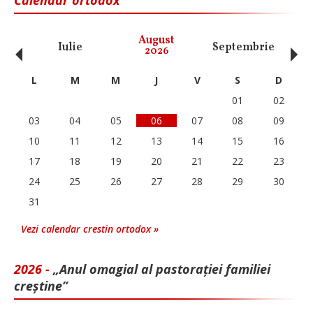
‹
›
August
Iulie
Septembrie
O
2026
L
M
M
J
V
S
D
01
02
03
04
05
06
07
08
09
10
11
12
13
14
15
16
17
18
19
20
21
22
23
24
25
26
27
28
29
30
31
Vezi calendar crestin ortodox »
2026 -
„Anul omagial al pastorației familiei
creștine”