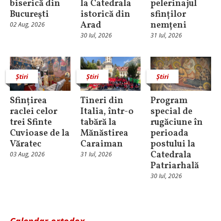
biserică din
la Catedrala
pelerinajul
Bucureşti
istorică din
sfinților
Arad
nemțeni
02 Aug, 2026
30 Iul, 2026
31 Iul, 2026
Știri
Știri
Știri
Sfințirea
Tineri din
Program
raclei celor
Italia, într-o
special de
trei Sfinte
tabără la
rugăciune în
Cuvioase de la
Mănăstirea
perioada
Văratec
Caraiman
postului la
Catedrala
03 Aug, 2026
31 Iul, 2026
Patriarhală
30 Iul, 2026
Calendar ortodox