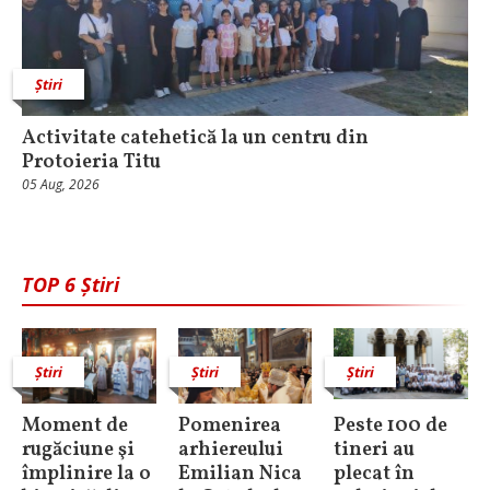
Știri
Activitate catehetică la un centru din
Protoieria Titu
05 Aug, 2026
TOP 6 Știri
Știri
Știri
Știri
Moment de
Pomenirea
Peste 100 de
rugăciune şi
arhiereului
tineri au
împlinire la o
Emilian Nica
plecat în