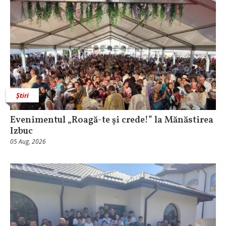
Știri
Evenimentul „Roagă-te și crede!” la Mănăstirea
Izbuc
05 Aug, 2026