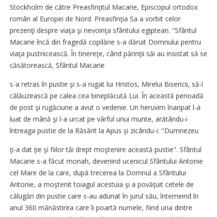
Stockholm de către Preasfinţitul Macarie, Episcopul ortodox
român al Europei de Nord. Preasfinţia Sa a vorbit celor
prezenţi despre viaţa şi nevoinţa sfântului egiptean. "Sfântul
Macarie încă din fragedă copilărie s-a dăruit Domnului pentru
viaţa pustnicească. În tinereţe, când părinţii săi au insistat să se
căsătorească, Sfântul Macarie
s-a retras în pustie şi s-a rugat lui Hristos, Mirelui Bisericii, să-l
călăuzească pe calea cea bineplăcută Lui. În această perioadă
de post şi rugăciune a avut o vedenie. Un heruvim înaripat l-a
luat de mână şi l-a urcat pe vârful unui munte, arătându-i
întreaga pustie de la Răsărit la Apus şi zicându-i: "Dumnezeu
ţi-a dat ţie şi fiilor tăi drept moştenire această pustie". Sfântul
Macarie s-a făcut monah, devenind ucenicul Sfântului Antonie
cel Mare de la care, după trecerea la Domnul a Sfântului
Antonie, a moştenit toiagul acestuia şi a povăţuit cetele de
călugări din pustie care s-au adunat în jurul său, întemeind în
anul 360 mănăstirea care îi poartă numele, fiind una dintre