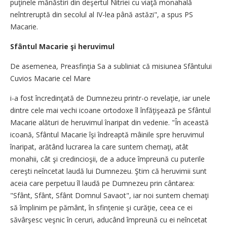
puţinele mănăstiri din deşertul Nitriei cu viaţă monahală
neîntreruptă din secolul al IV-lea până astăzi", a spus PS
Macarie.
Sfântul Macarie şi heruvimul
De asemenea, Preasfinţia Sa a subliniat că misiunea Sfântului
Cuvios Macarie cel Mare
i-a fost încredinţată de Dumnezeu printr-o revelaţie, iar unele
dintre cele mai vechi icoane ortodoxe îl înfăţişează pe Sfântul
Macarie alături de heruvimul înaripat din vedenie. "În această
icoană, Sfântul Macarie îşi îndreaptă mâinile spre heruvimul
înaripat, arătând lucrarea la care suntem chemaţi, atât
monahii, cât şi credincioşii, de a aduce împreună cu puterile
cereşti neîncetat laudă lui Dumnezeu. Ştim că heruvimii sunt
aceia care perpetuu îl laudă pe Dumnezeu prin cântarea:
"Sfânt, Sfânt, Sfânt Domnul Savaot", iar noi suntem chemaţi
să împlinim pe pământ, în sfinţenie şi curăţie, ceea ce ei
săvârşesc veşnic în ceruri, aducând împreună cu ei neîncetat