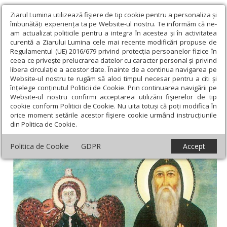
Ziarul Lumina utilizează fişiere de tip cookie pentru a personaliza și
îmbunătăți experiența ta pe Website-ul nostru. Te informăm că ne-
am actualizat politicile pentru a integra în acestea și în activitatea
curentă a Ziarului Lumina cele mai recente modificări propuse de
Regulamentul (UE) 2016/679 privind protecția persoanelor fizice în
ceea ce privește prelucrarea datelor cu caracter personal și privind
libera circulație a acestor date. Înainte de a continua navigarea pe
Website-ul nostru te rugăm să aloci timpul necesar pentru a citi și
Ziarul Lumina
›
Actualitate religioasă
›
Știri
›
Sfântul Macarie
înțelege conținutul Politicii de Cookie. Prin continuarea navigării pe
Egipteanul, cinstit la Stockholm
Website-ul nostru confirmi acceptarea utilizării fişierelor de tip
cookie conform Politicii de Cookie. Nu uita totuși că poți modifica în
Sfântul Macarie Egipteanul, cinstit la
orice moment setările acestor fişiere cookie urmând instrucțiunile
din Politica de Cookie.
Stockholm
Politica de Cookie
GDPR
Accept