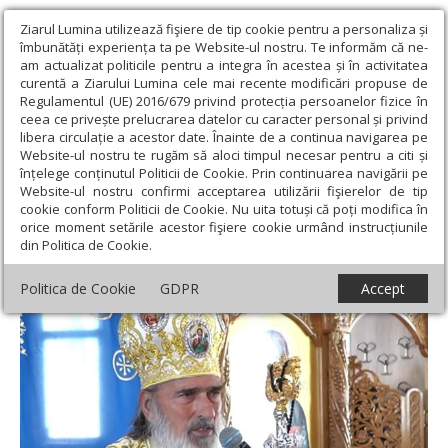
Ziarul Lumina utilizează fişiere de tip cookie pentru a personaliza și
îmbunătăți experiența ta pe Website-ul nostru. Te informăm că ne-
am actualizat politicile pentru a integra în acestea și în activitatea
curentă a Ziarului Lumina cele mai recente modificări propuse de
Regulamentul (UE) 2016/679 privind protecția persoanelor fizice în
ceea ce privește prelucrarea datelor cu caracter personal și privind
libera circulație a acestor date. Înainte de a continua navigarea pe
Website-ul nostru te rugăm să aloci timpul necesar pentru a citi și
Ziarul Lumina
›
Actualitate religioasă
›
Știri
›
Sfântul Proroc Ilie
înțelege conținutul Politicii de Cookie. Prin continuarea navigării pe
sărbătorit și în Constanța
Website-ul nostru confirmi acceptarea utilizării fişierelor de tip
cookie conform Politicii de Cookie. Nu uita totuși că poți modifica în
Sfântul Proroc Ilie sărbătorit și în
orice moment setările acestor fişiere cookie urmând instrucțiunile
din Politica de Cookie.
Constanța
Politica de Cookie
GDPR
Accept