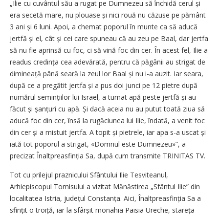
„Ilie cu cuvântul său a rugat pe Dumnezeu să închidă cerul și
era secetă mare, nu plouase și nici rouă nu căzuse pe pământ
3 ani și 6 luni. Apoi, a chemat poporul în munte ca să aducă
jertfă și el, cât și cei care spuneau că au zeu pe Baal, dar jertfa
să nu fie aprinsă cu foc, ci să vină foc din cer. În acest fel, Ilie a
readus credința cea adevărată, pentru că păgânii au strigat de
dimineață până seară la zeul lor Baal și nu i-a auzit. Iar seara,
după ce a pregătit jertfa și a pus doi junci pe 12 pietre după
numărul semințiilor lui Israel, a turnat apă peste jertfă și au
făcut și șanțuri cu apă. Și dacă aceia nu au putut toată ziua să
aducă foc din cer, însă la rugăciunea lui Ilie, îndată, a venit foc
din cer și a mistuit jertfa. A topit și pietrele, iar apa s-a uscat și
iată tot poporul a strigat, «Domnul este Dumnezeu»”, a
precizat Înaltpreasfinția Sa, după cum transmite TRINITAS TV.
Tot cu prilejul praznicului Sfântului Ilie Tesviteanul,
Arhiepiscopul Tomisului a vizitat Mănăstirea „Sfântul Ilie” din
localitatea Istria, județul Constanța. Aici, Înaltprea­sfinția Sa a
sfințit o troiță, iar la sfârșit monahia Paisia Ureche, stareța