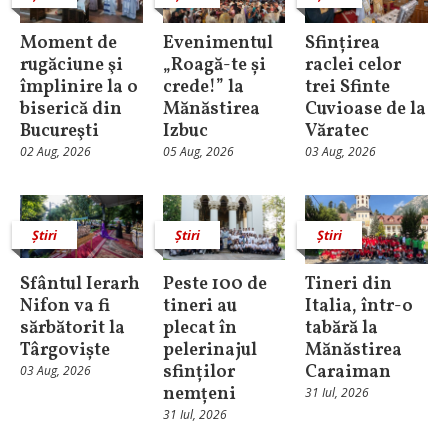
Moment de
Evenimentul
Sfințirea
rugăciune şi
„Roagă-te și
raclei celor
împlinire la o
crede!” la
trei Sfinte
biserică din
Mănăstirea
Cuvioase de la
Bucureşti
Izbuc
Văratec
02 Aug, 2026
05 Aug, 2026
03 Aug, 2026
Știri
Știri
Știri
Sfântul Ierarh
Peste 100 de
Tineri din
Nifon va fi
tineri au
Italia, într-o
sărbătorit la
plecat în
tabără la
Târgoviște
pelerinajul
Mănăstirea
sfinților
Caraiman
03 Aug, 2026
nemțeni
31 Iul, 2026
31 Iul, 2026