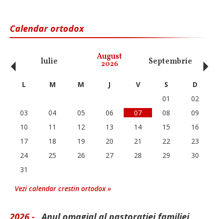
Calendar ortodox
‹
›
August
Iulie
Septembrie
O
2026
L
M
M
J
V
S
D
01
02
03
04
05
06
07
08
09
10
11
12
13
14
15
16
17
18
19
20
21
22
23
24
25
26
27
28
29
30
31
Vezi calendar crestin ortodox »
2026 -
„Anul omagial al pastorației familiei