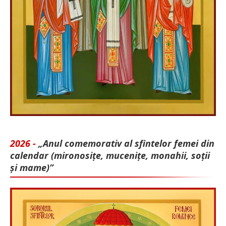
2026 -
„Anul comemorativ al sfintelor femei din
calendar (mironosițe, mu­cenițe, monahii, soții
și mame)”