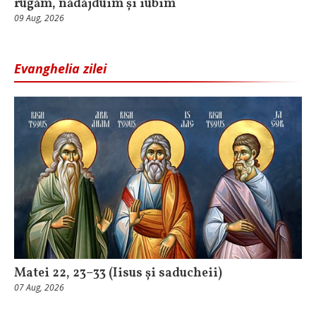
rugăm, nădăjduim și iubim
09 Aug, 2026
Evanghelia zilei
Matei 22, 23–33 (Iisus și saducheii)
07 Aug, 2026