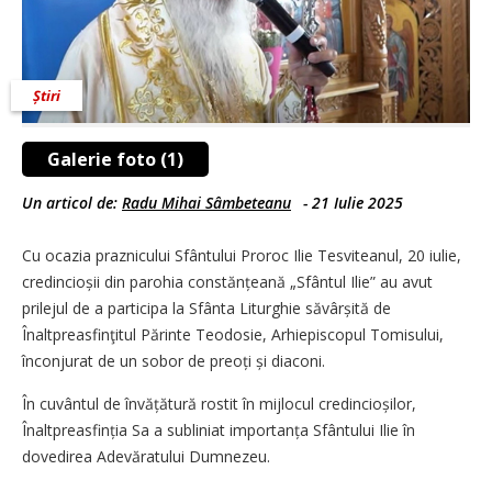
Știri
Galerie foto (1)
Un articol de:
Radu Mihai Sâmbeteanu
-
21 Iulie 2025
Cu ocazia praznicului Sfântului Proroc Ilie Tesviteanul, 20 iulie,
credincioșii din parohia constănțeană „Sfântul Ilie” au avut
prilejul de a participa la Sfânta Liturghie săvârșită de
Înaltpreasfinţitul Părinte Teodosie, Arhiepiscopul Tomisului,
înconjurat de un sobor de preoți și diaconi.
În cuvântul de învățătură rostit în mijlocul credincioșilor,
Înaltpreasfinția Sa a subliniat importanța Sfântului Ilie în
dovedirea Adevăratului Dumnezeu.