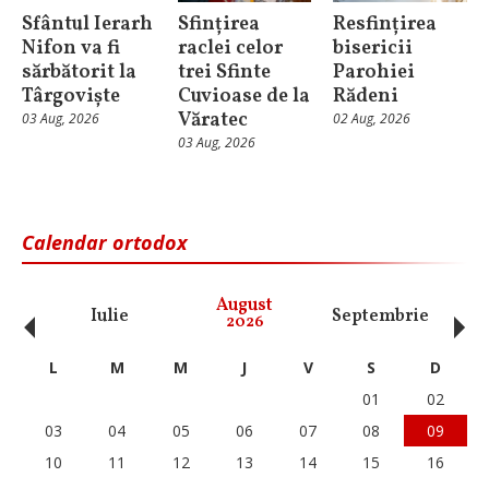
Sfântul Ierarh
Sfințirea
Resfințirea
Nifon va fi
raclei celor
bisericii
sărbătorit la
trei Sfinte
Parohiei
Târgoviște
Cuvioase de la
Rădeni
Văratec
03 Aug, 2026
02 Aug, 2026
03 Aug, 2026
Calendar ortodox
‹
›
August
Iulie
Septembrie
O
2026
L
M
M
J
V
S
D
01
02
03
04
05
06
07
08
09
10
11
12
13
14
15
16