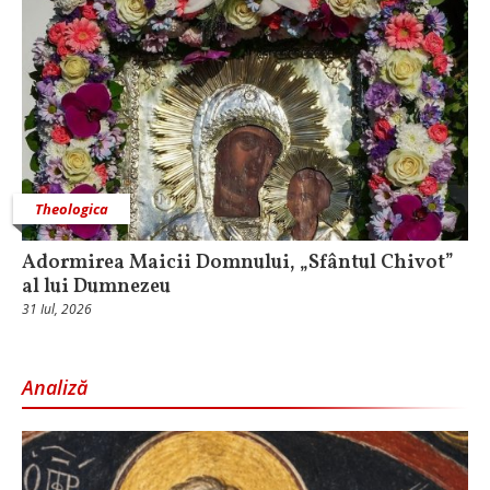
Theologica
Adormirea Maicii Domnului, „Sfântul Chivot”
al lui Dumnezeu
31 Iul, 2026
Analiză