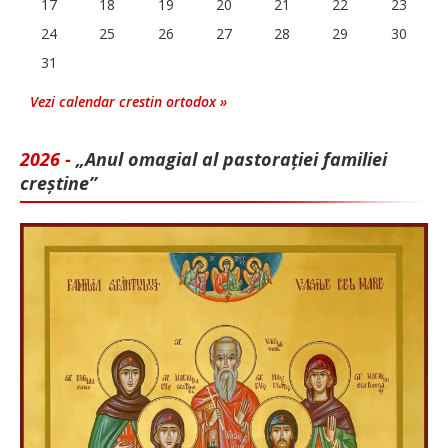
17
18
19
20
21
22
23
24
25
26
27
28
29
30
31
Vezi calendar crestin ortodox »
2026 -
„Anul omagial al pastorației familiei
creștine”