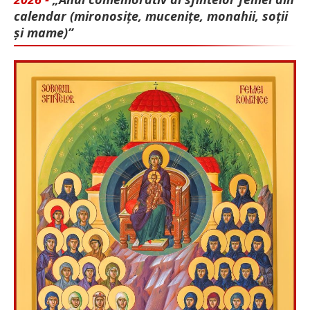
calendar (mironosițe, mu­cenițe, monahii, soții
și mame)”