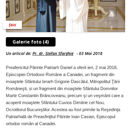
Știri
Galerie foto (4)
Un articol de:
Pr. dr. Ştefan Sfarghie
-
03 Mai 2018
Preafericitul Părinte Patriarh Daniel a oferit ieri, 2 mai 2018,
Episcopiei Ortodoxe Române a Canadei, un fragment din
moaştele Sfântului Ierarh Grigorie Dascălul, Mitropolitul Ţării
Româneşti, și un fragment din moaştele Sfântului Domnitor
Martir Constantin Brânco­veanu, precum şi un veşmânt care a
acoperit moaştele Sfântului Cuvios Dimitrie cel Nou,
Ocrotitorul Bucureştilor. Acestea au fost primite la Reşedinţa
Patriarhală de Preasfinţitul Părinte Ioan Casian, Episcopul
ortodox român al Canadei.