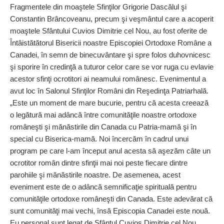
Fragmentele din moaş­tele Sfinţilor Grigorie Dascălul şi
Constantin Brâncoveanu, precum şi veşmântul care a acoperit
moaştele Sfântului Cuvios Dimitrie cel Nou, au fost oferite de
Întâistătătorul Bisericii noastre Episcopiei Ortodoxe Române a
Canadei, în semn de binecuvântare şi spre folos duhovnicesc
şi sporire în credinţă a tuturor celor care se vor ruga cu evlavie
acestor sfinţi ocrotitori ai neamului românesc. Evenimentul a
avut loc în Salonul Sfinţilor Români din Reşedinţa Patriarhală.
„Este un moment de mare bucurie, pentru că acesta creează
o legătură mai adâncă între comunităţile noastre ortodoxe
româneşti şi mănăstirile din Canada cu Patria-mamă şi în
special cu Biserica-mamă. Noi încercăm în cadrul unui
program pe care l-am început anul acesta să aşezăm câte un
ocrotitor român dintre sfinţii mai noi peste fiecare dintre
parohiile şi mănăstirile noastre. De asemenea, acest
eveniment este de o adâncă semnificaţie spirituală pentru
comunităţile ortodoxe româneşti din Canada. Este adevărat că
sunt comunităţi mai vechi, însă Episcopia Canadei este nouă.
Eu personal sunt legat de Sfântul Cuvios Dimitrie cel Nou,