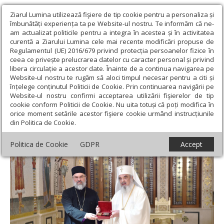
Ziarul Lumina utilizează fişiere de tip cookie pentru a personaliza și
îmbunătăți experiența ta pe Website-ul nostru. Te informăm că ne-
am actualizat politicile pentru a integra în acestea și în activitatea
curentă a Ziarului Lumina cele mai recente modificări propuse de
Regulamentul (UE) 2016/679 privind protecția persoanelor fizice în
ceea ce privește prelucrarea datelor cu caracter personal și privind
libera circulație a acestor date. Înainte de a continua navigarea pe
Website-ul nostru te rugăm să aloci timpul necesar pentru a citi și
Ziarul Lumina
›
Actualitate religioasă
›
Știri
›
Sfinte moaşte
înțelege conținutul Politicii de Cookie. Prin continuarea navigării pe
oferite Episcopiei Ortodoxe Române a Canadei
Website-ul nostru confirmi acceptarea utilizării fişierelor de tip
cookie conform Politicii de Cookie. Nu uita totuși că poți modifica în
Sfinte moaşte oferite Episcopiei Ortodoxe
orice moment setările acestor fişiere cookie urmând instrucțiunile
din Politica de Cookie.
Române a Canadei
Politica de Cookie
GDPR
Accept