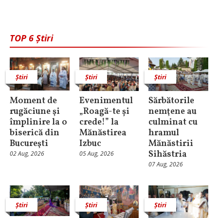
TOP 6 Știri
Știri
Știri
Știri
Moment de
Evenimentul
Sărbătorile
rugăciune şi
„Roagă-te și
nemţene au
împlinire la o
crede!” la
culminat cu
biserică din
Mănăstirea
hramul
Bucureşti
Izbuc
Mănăstirii
Sihăstria
02 Aug, 2026
05 Aug, 2026
07 Aug, 2026
Știri
Știri
Știri