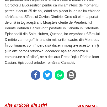
Ocrotitorul Bucureştilor, pentru că îmi amintesc de momentul
petrecut acum 25 de ani, când am plecat la Ierusalim chiar de
sărbătoarea Sfântului Cuvios Dimitrie. Cred că el mi-a purtat
de grijă în toţi aceşti ani. Moaştele oferite de Preafericitul
Părinte Patriarh Daniel vor fi păstrate în Canada în Catedrala
Episcopală din Saint-Hubert, Quebec, iar veşmântul Sfântului
Dimitrie va merge într-una din misiunile noastre din Montreal.
În continuare, vom încerca să ducem moaştele acestor sfinţi
şi în alte parohii ortodoxe, deoarece aşa se creează o
comuniune a sfinţilor”, ne-a declarat Preasfinţitul Părinte Ioan
Casian, Episcopul ortodox român al Canadei.
Alte articole din Știri
vezi toate ›