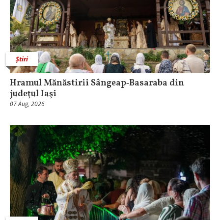
Știri
Hramul Mănăstirii Sângeap‑Basaraba din
judeţul Iaşi
07 Aug, 2026