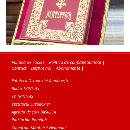
Politica de cookie
|
Politica de confidențialitate
|
Contact
|
Despre noi
|
Abonamente
|
Fototeca Ortodoxiei Românești
Radio TRINITAS
TV TRINITAS
Vestitorul Ortodoxiei
Agenţia de ştiri BASILICA
Patriarhia Română
Catedrala Mântuirii Neamului