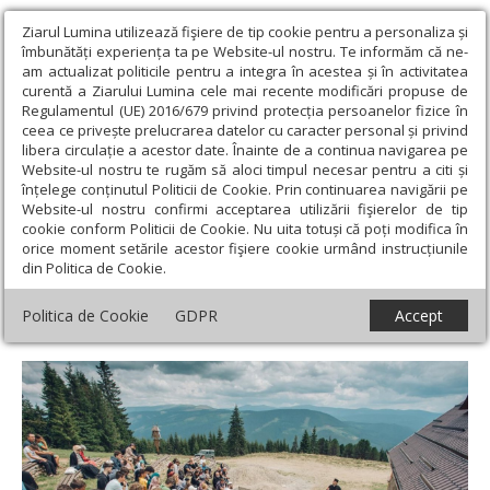
Ziarul Lumina utilizează fişiere de tip cookie pentru a personaliza și
îmbunătăți experiența ta pe Website-ul nostru. Te informăm că ne-
am actualizat politicile pentru a integra în acestea și în activitatea
curentă a Ziarului Lumina cele mai recente modificări propuse de
Regulamentul (UE) 2016/679 privind protecția persoanelor fizice în
ceea ce privește prelucrarea datelor cu caracter personal și privind
libera circulație a acestor date. Înainte de a continua navigarea pe
Website-ul nostru te rugăm să aloci timpul necesar pentru a citi și
Ziarul Lumina
›
Actualitate religioasă
›
Știri
›
Sfinții Cuvioși
înțelege conținutul Politicii de Cookie. Prin continuarea navigării pe
Cleopa și Paisie de la Sihăstria, evocaţi la tabăra internațională de
Website-ul nostru confirmi acceptarea utilizării fişierelor de tip
la Oașa
cookie conform Politicii de Cookie. Nu uita totuși că poți modifica în
orice moment setările acestor fişiere cookie urmând instrucțiunile
Sfinții Cuvioși Cleopa și Paisie de la
din Politica de Cookie.
Sihăstria, evocaţi la tabăra internațională
Politica de Cookie
GDPR
Accept
de la Oașa