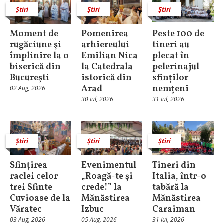
Știri
Știri
Știri
Moment de
Pomenirea
Peste 100 de
rugăciune şi
arhiereului
tineri au
împlinire la o
Emilian Nica
plecat în
biserică din
la Catedrala
pelerinajul
Bucureşti
istorică din
sfinților
Arad
nemțeni
02 Aug, 2026
30 Iul, 2026
31 Iul, 2026
Știri
Știri
Știri
Sfințirea
Evenimentul
Tineri din
raclei celor
„Roagă-te și
Italia, într-o
trei Sfinte
crede!” la
tabără la
Cuvioase de la
Mănăstirea
Mănăstirea
Văratec
Izbuc
Caraiman
03 Aug, 2026
05 Aug, 2026
31 Iul, 2026