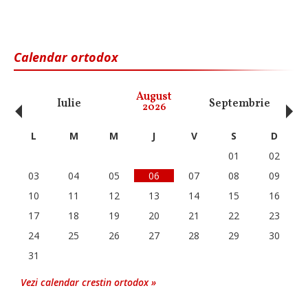
Calendar ortodox
‹
›
August
Iulie
Septembrie
O
2026
L
M
M
J
V
S
D
01
02
03
04
05
06
07
08
09
10
11
12
13
14
15
16
17
18
19
20
21
22
23
24
25
26
27
28
29
30
31
Vezi calendar crestin ortodox »