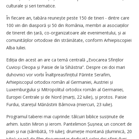
culturale și seri tematice.
În fiecare an, tabăra reunește peste 150 de tineri - dintre care
100 vin din diasporă și 50 din România, membri ai asociațiilor
de tineret din țară, co-organizatoare ale evenimentului, și ai
comunităților ortodoxe din străinătate, conform Arhi­episcopiei
Alba Iuliei.
Ediția din acest an are ca temă centrală „Evocarea Sfinților
Cuvioși Cleopa și Paisie de la Sihăstria”. Despre cei doi mari
duhovnici vor vorbi Înaltpreasfințitul Părinte Serafim,
Arhiepiscopul ortodox român al Germaniei, Austriei și
Luxemburgului și Mitropolitul ortodox român al Germaniei,
Europei Centrale și de Nord (marți, 22 iulie), și protos. Paisie
Furdui, starețul Mănăstirii Bârnova (miercuri, 23 iulie).
Programul taberei mai cuprinde: tâlcuiri biblice susținute de
arhim. Iustin Miron și ierom. Pantelimon Șușnea; un concert de
pian și nai (sâmbătă, 19 iulie); drumeție montană (duminică, 20
iulie); seară de film documentar dedicată celor doi sfinți (luni,