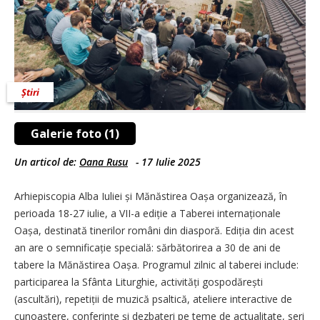
Știri
Galerie foto (1)
Un articol de:
Oana Rusu
-
17 Iulie 2025
Arhiepiscopia Alba Iuliei și Mănăstirea Oașa organizează, în
perioada 18-27 iulie, a VII-a ediție a Taberei internaționale
Oașa, destinată tinerilor români din diasporă. Ediția din acest
an are o semnificație specială: sărbătorirea a 30 de ani de
tabere la Mănăstirea Oașa. Programul zilnic al taberei include:
participarea la Sfânta Liturghie, acti­vități gospodărești
(ascultări), re­pe­tiții de muzică psaltică, ateliere interactive de
cunoaștere, conferințe și dezbateri pe teme de actualitate, seri