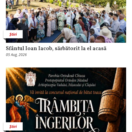
Știri
Sfântul Ioan Iacob, sărbătorit la el acasă
05 Aug, 2026
Știri