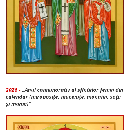
2026 -
„Anul comemorativ al sfintelor femei din
calendar (mironosițe, mu­cenițe, monahii, soții
și mame)”