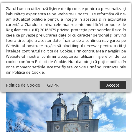
Ziarul Lumina utilizează fişiere de tip cookie pentru a personaliza și
îmbunătăți experiența ta pe Website-ul nostru. Te informăm că ne-
am actualizat politicile pentru a integra în acestea și în activitatea
curentă a Ziarului Lumina cele mai recente modificări propuse de
Regulamentul (UE) 2016/679 privind protecția persoanelor fizice în
ceea ce privește prelucrarea datelor cu caracter personal și privind
libera circulație a acestor date. Înainte de a continua navigarea pe
Website-ul nostru te rugăm să aloci timpul necesar pentru a citi și
Ziarul Lumina
›
Actualitate religioasă
›
Știri
›
Sfințire de centru și
înțelege conținutul Politicii de Cookie. Prin continuarea navigării pe
binecuvântare pentru militari în Dobrogea
Website-ul nostru confirmi acceptarea utilizării fişierelor de tip
cookie conform Politicii de Cookie. Nu uita totuși că poți modifica în
Sfințire de centru și binecuvântare pentru
orice moment setările acestor fişiere cookie urmând instrucțiunile
din Politica de Cookie.
militari în Dobrogea
Politica de Cookie
GDPR
Accept