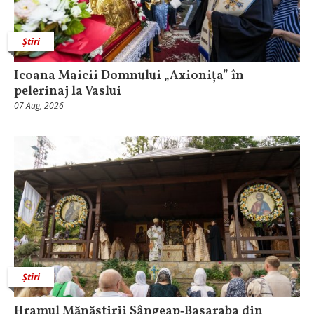
Știri
Icoana Maicii Domnului „Axionița” în
pelerinaj la Vaslui
07 Aug, 2026
Știri
Hramul Mănăstirii Sângeap‑Basaraba din