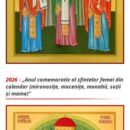
2026 -
„Anul comemorativ al sfintelor femei din
calendar (mironosițe, mu­cenițe, monahii, soții
și mame)”