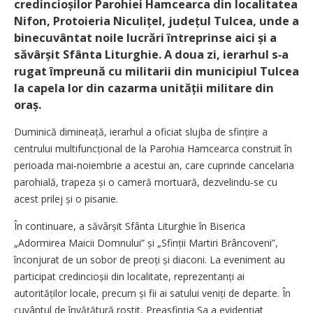
credincioșilor Parohiei Hamcearca din localitatea
Nifon, Protoieria Niculițel, județul Tulcea, unde a
binecuvântat noile lucrări întreprinse aici și a
săvârșit Sfânta Liturghie. A doua zi, ierarhul s‑a
rugat împreună cu militarii din municipiul Tulcea
la capela lor din cazarma unității militare din
oraș.
Duminică dimineață, ierarhul a oficiat slujba de sfințire a
centrului multifuncțional de la Parohia Hamcearca construit în
perioada mai‑noiembrie a acestui an, care cuprinde cancelaria
parohială, trapeza și o cameră mortuară, dezvelindu‑se cu
acest prilej și o pisanie.
În continuare, a săvârșit Sfânta Liturghie în Biserica
„Adormirea Maicii Domnului” și „Sfinții Martiri Brâncoveni”,
înconjurat de un sobor de preoți și diaconi. La eveniment au
participat credincioșii din localitate, reprezentanți ai
autorităților locale, precum și fii ai satului veniți de departe. În
cuvântul de învățătură rostit, Preasfinția Sa a evidențiat