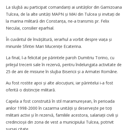
La slujbă au participat comandanți ai unităților din Garnizoana
Tulcea, de la alte unități MAPN și MAI din Tulcea și invitați de
la marina militară din Constanța, ne‑a transmis pr. Felix
Neculai, consilier eparhial.
În cuvântul de învățătură, ierarhul a vorbit despre viața și
minunile Sfintei Mari Mucenițe Ecaterina.
La final, l‑a felicitat pe părintele paroh Dumitriu Torino, cu
prilejul trecerii sale în rezervă, pentru îndelungata activitate de
25 de ani de misiune în slujba Bisericii și a Armatei Române.
Au fost rostite apoi și alte alocuțiuni, iar părintelui i‑a fost
oferită o distincție militară.
Capela a fost construită în stil maramureșean, în perioada
anilor 1998‑2000 în cazarma unității și deservește pe toți
militarii activi și în rezervă, familiile acestora, salariații civili și
credincioșii din zona de vest a municipiului Tulcea, potrivit
sursei citate.