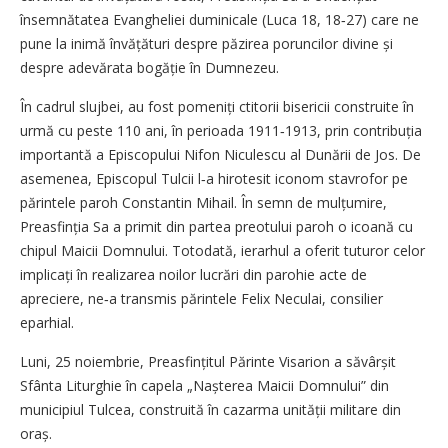
însemnătatea Evangheliei duminicale (Luca 18, 18‑27) care ne
pune la inimă învățături despre păzirea poruncilor divine și
despre adevărata bogăție în Dumnezeu.
În cadrul slujbei, au fost pomeniți ctitorii bisericii construite în
urmă cu peste 110 ani, în perioada 1911‑1913, prin contribuția
importantă a Episcopului Nifon Niculescu al Dunării de Jos. De
asemenea, Episcopul Tulcii l‑a hirotesit iconom stavrofor pe
părintele paroh Constantin Mihail. În semn de mulțumire,
Preasfinția Sa a primit din partea preotului paroh o icoană cu
chipul Maicii Domnului. Totodată, ierarhul a oferit tuturor celor
implicați în realizarea noilor lucrări din parohie acte de
apreciere, ne‑a transmis părintele Felix Neculai, consilier
eparhial.
Luni, 25 noiembrie, Preasfințitul Părinte Visarion a săvârșit
Sfânta Liturghie în capela „Nașterea Maicii Domnului” din
municipiul Tulcea, construită în cazarma unității militare din
oraș.