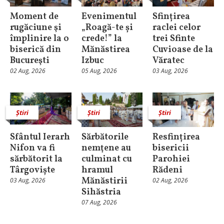
Moment de
Evenimentul
Sfințirea
rugăciune şi
„Roagă-te și
raclei celor
împlinire la o
crede!” la
trei Sfinte
biserică din
Mănăstirea
Cuvioase de la
Bucureşti
Izbuc
Văratec
02 Aug, 2026
05 Aug, 2026
03 Aug, 2026
Știri
Știri
Știri
Sfântul Ierarh
Sărbătorile
Resfințirea
Nifon va fi
nemţene au
bisericii
sărbătorit la
culminat cu
Parohiei
Târgoviște
hramul
Rădeni
Mănăstirii
03 Aug, 2026
02 Aug, 2026
Sihăstria
07 Aug, 2026