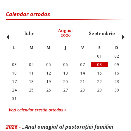
Calendar ortodox
‹
›
August
Iulie
Septembrie
O
2026
L
M
M
J
V
S
D
01
02
03
04
05
06
07
08
09
10
11
12
13
14
15
16
17
18
19
20
21
22
23
24
25
26
27
28
29
30
31
Vezi calendar crestin ortodox »
2026 -
„Anul omagial al pastorației familiei