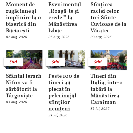
Moment de
Evenimentul
Sfințirea
rugăciune şi
„Roagă-te și
raclei celor
împlinire la o
crede!” la
trei Sfinte
biserică din
Mănăstirea
Cuvioase de la
Bucureşti
Izbuc
Văratec
02 Aug, 2026
05 Aug, 2026
03 Aug, 2026
Știri
Știri
Știri
Sfântul Ierarh
Peste 100 de
Tineri din
Nifon va fi
tineri au
Italia, într-o
sărbătorit la
plecat în
tabără la
Târgoviște
pelerinajul
Mănăstirea
sfinților
Caraiman
03 Aug, 2026
nemțeni
31 Iul, 2026
31 Iul, 2026