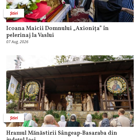
Știri
Icoana Maicii Domnului „Axionița” în
pelerinaj la Vaslui
07 Aug, 2026
Știri
Hramul Mănăstirii Sângeap‑Basaraba din