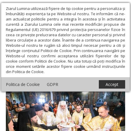
Ziarul Lumina utilizează fişiere de tip cookie pentru a personaliza și
îmbunătăți experiența ta pe Website-ul nostru. Te informăm că ne-
am actualizat politicile pentru a integra în acestea și în activitatea
curentă a Ziarului Lumina cele mai recente modificări propuse de
Regulamentul (UE) 2016/679 privind protecția persoanelor fizice în
ceea ce privește prelucrarea datelor cu caracter personal și privind
libera circulație a acestor date. Înainte de a continua navigarea pe
Website-ul nostru te rugăm să aloci timpul necesar pentru a citi și
Ziarul Lumina
›
Actualitate religioasă
›
Știri
›
Sfințire și
înțelege conținutul Politicii de Cookie. Prin continuarea navigării pe
comemorare la Mănăstirea Căldărușani
Website-ul nostru confirmi acceptarea utilizării fişierelor de tip
cookie conform Politicii de Cookie. Nu uita totuși că poți modifica în
Sfințire și comemorare la Mănăstirea
orice moment setările acestor fişiere cookie urmând instrucțiunile
din Politica de Cookie.
Căldărușani
Politica de Cookie
GDPR
Accept