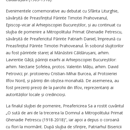
Evenimentele comemorative au debutat cu Sfânta Liturghie,
săvârșită de Preasfințitul Părinte Timotei Prahoveanul,
Episcop-vicar al Arhiepiscopiei Bucureștilor, și au continuat cu
slujba de pomenire a Mitropolitului Primat Ghenadie Petrescu,
săvârșită de Preafericitul Părinte Patriarh Daniel, împreună cu
Preasfințitul Părinte Timotei Prahoveanul. În soborul slujitorilor
au fost părintele stareț al Mănăstirii Căldărușani, arhim.
Lavrentie Gâță; părinții exarhi ai Arhiepiscopiei Bucureștilor:
arhim. Nectarie Șofelea, protos. Valentin Mâțu, arhim. David
Petrovici; pr. protoiereu Cristian-Mihai Burcea, al Protoieriei
Ilfov Nord, și părinți din obștea monahală. De asemenea, au
fost prezenți preoți de la parohii din Ilfov, reprezentanți ai
autorităților locale și credincioși.
La finalul slujbei de pomenire, Preafericirea Sa a rostit cuvântul
„O sută de ani de la trecerea la Domnul a Mitropolitului Primat
Ghenadie Petrescu (1918-2018)”, iar apoi a depus o coroană
cu flori la mormânt. După slujba de sfințire, Patriarhul Bisericii