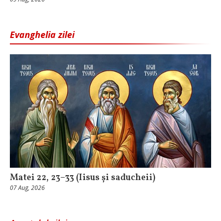
Evanghelia zilei
Matei 22, 23–33 (Iisus și saducheii)
07 Aug, 2026