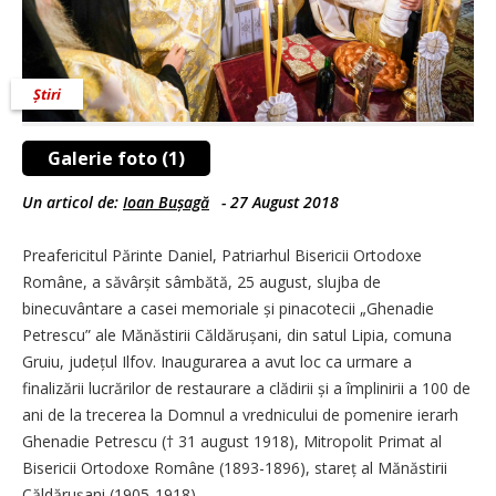
Știri
Galerie foto (1)
Un articol de:
Ioan Bușagă
-
27 August 2018
Preafericitul Părinte Daniel, Patriarhul Bisericii Ortodoxe
Române, a săvârșit sâmbătă, 25 august, slujba de
binecuvântare a casei memoriale și pinacotecii „Ghenadie
Petrescu” ale Mănăstirii Căldărușani, din satul Lipia, comuna
Gruiu, județul Ilfov. Inaugurarea a avut loc ca urmare a
finalizării lucrărilor de restaurare a clădirii și a împlinirii a 100 de
ani de la trecerea la Domnul a vrednicului de pomenire ierarh
Ghenadie Petrescu († 31 august 1918), Mitropolit Primat al
Bisericii Ortodoxe Române (1893-1896), stareț al Mănăstirii
Căldărușani (1905-1918).