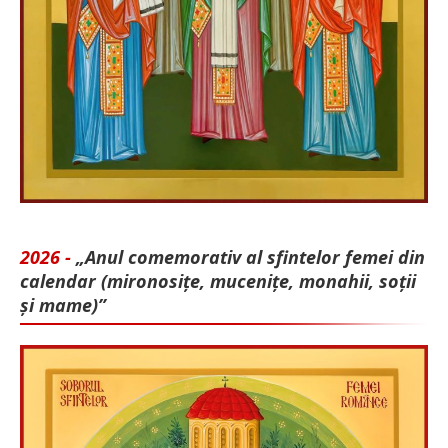
2026 -
„Anul comemorativ al sfintelor femei din
calendar (mironosițe, mu­cenițe, monahii, soții
și mame)”