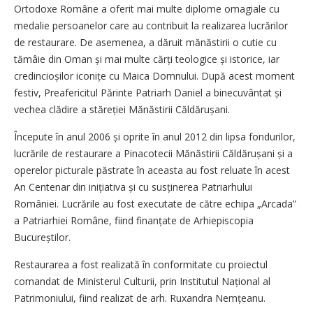
Ortodoxe Române a oferit mai multe diplome omagiale cu
medalie persoanelor care au contribuit la realizarea lucrărilor
de restaurare. De asemenea, a dăruit mănăstirii o cutie cu
tămâie din Oman și mai multe cărți teologice și istorice, iar
credincioșilor iconițe cu Maica Domnului. După acest moment
festiv, Preafericitul Părinte Patriarh Daniel a binecuvântat și
vechea clădire a stăreției Mănăstirii Căldărușani.
Începute în anul 2006 și oprite în anul 2012 din lipsa fondurilor,
lucrările de restaurare a Pinacotecii Mănăstirii Căldărușani și a
operelor picturale păstrate în aceasta au fost reluate în acest
An Centenar din inițiativa și cu susținerea Patriarhului
României. Lucrările au fost executate de către echipa „Arcada”
a Patriarhiei Române, fiind finanțate de Arhiepiscopia
Bucureștilor.
Restaurarea a fost realizată în conformitate cu proiectul
comandat de Ministerul Culturii, prin Institutul Național al
Patrimoniului, fiind realizat de arh. Ruxandra Nemțeanu.