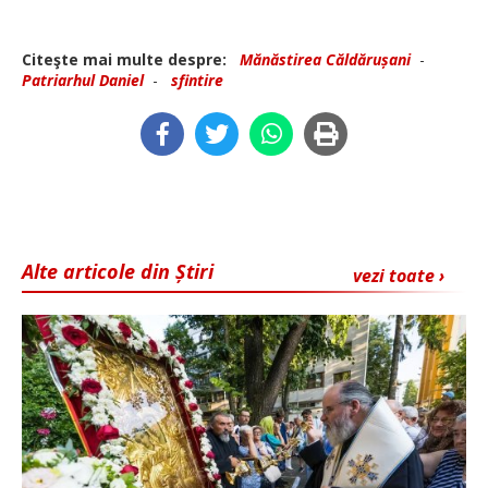
Citeşte mai multe despre:
Mănăstirea Căldă­rușani
-
Patriarhul Daniel
-
sfintire
Alte articole din Știri
vezi toate ›