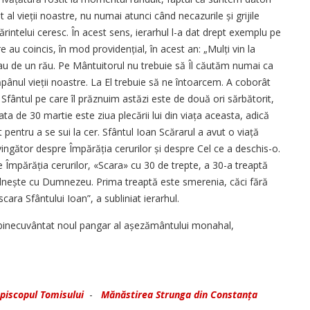
vieții noastre, nu numai atunci când necazurile și grijile
ărintelui ceresc. În acest sens, ierarhul l-a dat drept exemplu pe
e au coincis, în mod providențial, în acest an: „Mulți vin la
au de un rău. Pe Mântuitorul nu trebuie să Îl căutăm numai ca
ăpânul vieții noastre. La El trebuie să ne întoarcem. A coborât
. Sfântul pe care îl prăznuim astăzi este de două ori sărbătorit,
ata de 30 martie este ziua plecării lui din viața aceasta, adică
pentru a se sui la cer. Sfântul Ioan Scărarul a avut o viață
ngător despre Împără­ția cerurilor și despre Cel ce a deschis-o.
e Împărăția cerurilor, «Scara» cu 30 de trepte, a 30-a treaptă
ntâlnește cu Dumnezeu. Prima treaptă este smerenia, căci fără
ra Sfântului Ioan”, a subliniat ierarhul.
 a binecuvântat noul pangar al așezământului monahal,
piscopul Tomisului
-
Mănăstirea Strunga din Constanța