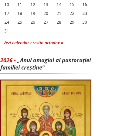
10
11
12
13
14
15
16
17
18
19
20
21
22
23
24
25
26
27
28
29
30
31
Vezi calendar crestin ortodox »
2026 -
„Anul omagial al pastorației
familiei creștine”