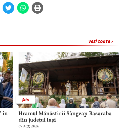
vezi toate ›
Știri
 în
Hramul Mănăstirii Sângeap‑Basaraba
din judeţul Iaşi
07 Aug, 2026