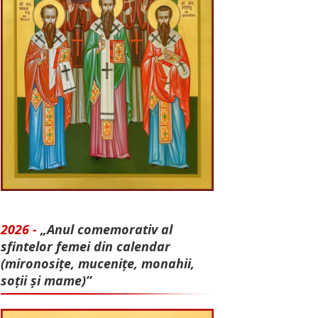
2026 -
„Anul comemorativ al
sfintelor femei din calendar
(mironosițe, mu­cenițe, monahii,
soții și mame)”