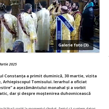
Galerie foto (3)
artie 2025
l Constanța a primit duminică, 30 martie, vizita
, Arhiepiscopul Tomisului. Ierarhul a oficiat
estire” a așezământului monahal și a vorbit
natic, dar și despre moștenirea duhovnicească
 învăță­tură rostit la momentul rânduit, faptul că suntem datori