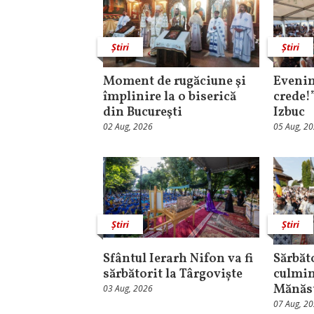
Știri
Știri
Moment de rugăciune şi
Evenim
împlinire la o biserică
crede!
din Bucureşti
Izbuc
02 Aug, 2026
05 Aug, 2
Știri
Știri
Sfântul Ierarh Nifon va fi
Sărbăt
sărbătorit la Târgoviște
culmin
Mănăst
03 Aug, 2026
07 Aug, 2