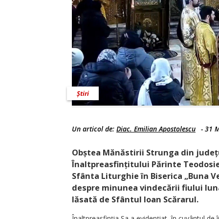
Știri
Un articol de:
Diac. Emilian Apostolescu
-
31 M
Obștea Mănăstirii Strunga din județu
Înaltpreasfințitului Părinte Teodosie
Sfânta Liturghie în Biserica „Buna V
despre minunea vindecării fiului lu
lăsată de Sfântul Ioan Scărarul.
Înaltpreasfinția Sa a evidențiat, în cuvântul de