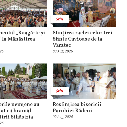
Știri
entul „Roagă-te și
Sfințirea raclei celor trei
” la Mănăstirea
Sfinte Cuvioase de la
Văratec
026
03 Aug, 2026
Știri
orile nemţene au
Resfințirea bisericii
at cu hramul
Parohiei Rădeni
irii Sihăstria
02 Aug, 2026
026