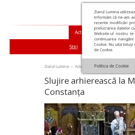
Ziarul Lumina utilizea
informăm că ne-am actu
recente modificări pr
prelucrarea datelor cu
Actualitate religioasă
T
Website-ul nostru te 
continuarea navigării 
Cookie. Nu uita totuși 
Știri
Mesaje și cuvântări
de Cookie.
Politica de Cookie
Ziarul Lumina
›
Actualitate religioasă
›
Știri
›
Sl
Slujire arhierească la 
Constanța
st
Septembrie
Octombrie
Noiembrie
Decembrie
Ianuar