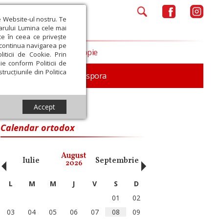
e Website-ul nostru. Te
iarului Lumina cele mai
ce în ceea ce privește
a continua navigarea pe
Opinii
Filantropie
iticii de Cookie. Prin
ie conform Politicii de
trucțiunile din Politica
In memoriam
Diaspora
Accept
Calendar ortodox
‹
›
August
Iulie
Septembrie
Octombrie
Noiembri
2026
L
M
M
J
V
S
D
01
02
03
04
05
06
07
08
09