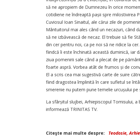
să ne apropiem de Dumnezeu în orice moment al 
cotidiene ne îndreaptă pașii spre milostivirea P
Cuviosul Ioan Sinaitul, ale cărui zile de pomenir
Mântuitorul mai ales când un necazuri, când d
să ne izbăvească de necaz. El trebuie să fie St
din cer pentru noi, ca pe noi să ne ridice la cer
fiindcă îi este închinată această duminică, iar d
ziua pomenirii sale când a plecat de pe pământ 
foarte aspră. Vorbea atât de frumos și de convi
El a scris cea mai sugestivă carte de suire cătr
fiind dragostea împlinită în care sufletul se î
smerenie nu putem pune temelie urcușului pe sca
La sfârșitul slujbei, Arhiepiscopul Tomisului,
informează TRINITAS TV.
Citeşte mai multe despre:
Teodosie, Arhie