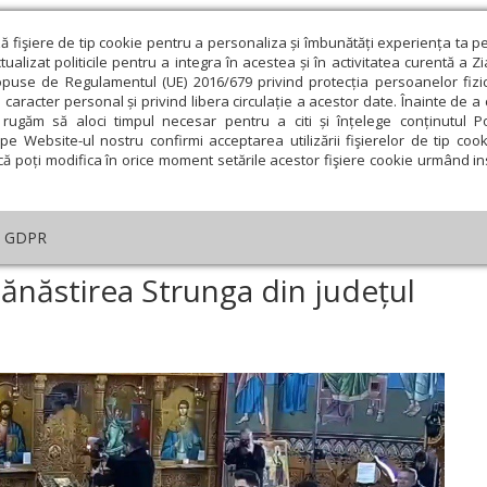
ză fişiere de tip cookie pentru a personaliza și îmbunătăți experiența ta p
alizat politicile pentru a integra în acestea și în activitatea curentă a Z
opuse de Regulamentul (UE) 2016/679 privind protecția persoanelor fizi
 caracter personal și privind libera circulație a acestor date. Înainte de 
eologie și spiritualitate
Educaţie și Cultură
Societate
rugăm să aloci timpul necesar pentru a citi și înțelege conținutul Pol
pe Website-ul nostru confirmi acceptarea utilizării fişierelor de tip cook
că poți modifica în orice moment setările acestor fişiere cookie urmând ins
An omagial
Comunicate de presă
Documentar
GDPR
ujire arhierească la Mănăstirea Strunga din județul Constanța
Mănăstirea Strunga din județul
ie
Februarie
Martie
Aprilie
Mai
Iunie