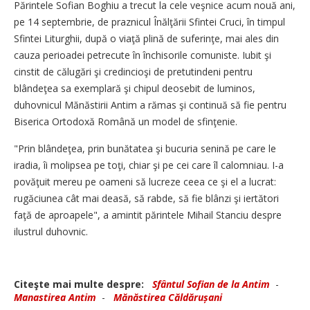
Părintele Sofian Boghiu a trecut la cele veşnice acum nouă ani,
pe 14 septembrie, de praznicul Înălţării Sfintei Cruci, în timpul
Sfintei Liturghii, după o viaţă plină de suferinţe, mai ales din
cauza perioadei petrecute în închisorile comuniste. Iubit şi
cinstit de călugări şi credincioşi de pretutindeni pentru
blândeţea sa exemplară şi chipul deosebit de luminos,
duhovnicul Mănăstirii Antim a rămas şi continuă să fie pentru
Biserica Ortodoxă Română un model de sfinţenie.
"Prin blândeţea, prin bunătatea şi bucuria senină pe care le
iradia, îi molipsea pe toţi, chiar şi pe cei care îl calomniau. I-a
povăţuit mereu pe oameni să lucreze ceea ce şi el a lucrat:
rugăciunea cât mai deasă, să rabde, să fie blânzi şi iertători
faţă de aproapele", a amintit părintele Mihail Stanciu despre
ilustrul duhovnic.
Citeşte mai multe despre:
Sfântul Sofian de la Antim
-
Manastirea Antim
-
Mănăstirea Căldă­rușani