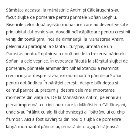
Sâmbăta aceasta, la mănăstirile Antim şi Căldăruşani s-au
făcut slujbe de pomenire pentru părintele Sofian Boghiu.
Bisericile celor două aşezări monastice care au devenit vestite
prin iubitul duhovnic s-au dovedit neîncăpătoare pentru creştinii
veniţi din toată ţara. Încă de dimineaţă, la Mănăstirea Antim,
pelerinii au participat la Sfânta Liturghie, urmată de un
Parastas pentru împlinirea a nouă ani de la trecerea părintelui
Sofian la cele veşnice. În evocarea făcută la sfârşitul slujbei de
pomenire, părintele arhimandrit Mihail Stanciu a reamintit
credincioşilor despre râvna extraordinară a părintelui Sofian
pentru dobândirea Împărăţiei cereşti, despre blândeţea şi
calmul părintelui, precum şi despre cele mai importante
momente din viaţa sa. De la Mănăstirea Antim, pelerinii au
plecat împreună, cu cinci autocare la Mănăstirea Căldăruşani,
unde s-au întâlnit cu alţi fii duhovniceşti ai "bătrânului cu chip
frumos". Aici a fost săvârşită din nou o slujbă de pomenire
lângă mormântul părintelui, urmată de o agapă frăţească.