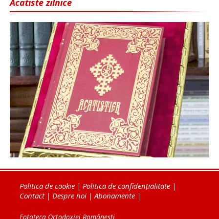
Acatiste zilnice
Politica de cookie
|
Politica de confidențialitate
|
Contact
|
Despre noi
|
Abonamente
|
Fototeca Ortodoxiei Românești