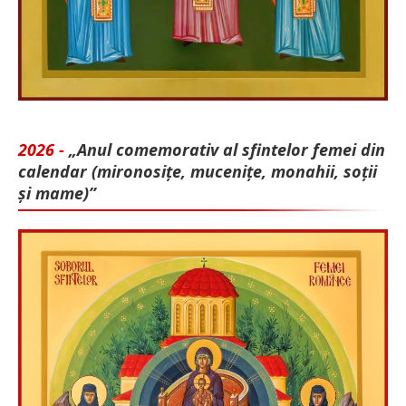
2026 -
„Anul comemorativ al sfintelor femei din
calendar (mironosițe, mu­cenițe, monahii, soții
și mame)”