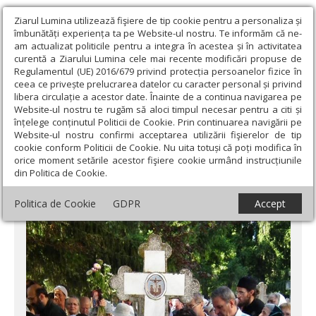
Ziarul Lumina utilizează fişiere de tip cookie pentru a personaliza și
îmbunătăți experiența ta pe Website-ul nostru. Te informăm că ne-
am actualizat politicile pentru a integra în acestea și în activitatea
curentă a Ziarului Lumina cele mai recente modificări propuse de
Regulamentul (UE) 2016/679 privind protecția persoanelor fizice în
ceea ce privește prelucrarea datelor cu caracter personal și privind
libera circulație a acestor date. Înainte de a continua navigarea pe
Website-ul nostru te rugăm să aloci timpul necesar pentru a citi și
Ziarul Lumina
›
Actualitate religioasă
›
Știri
›
Sute de creştini s-
înțelege conținutul Politicii de Cookie. Prin continuarea navigării pe
au adunat la mormântul părintelui Sofian
Website-ul nostru confirmi acceptarea utilizării fişierelor de tip
cookie conform Politicii de Cookie. Nu uita totuși că poți modifica în
Sute de creştini s-au adunat la mormântul
orice moment setările acestor fişiere cookie urmând instrucțiunile
din Politica de Cookie.
părintelui Sofian
Politica de Cookie
GDPR
Accept