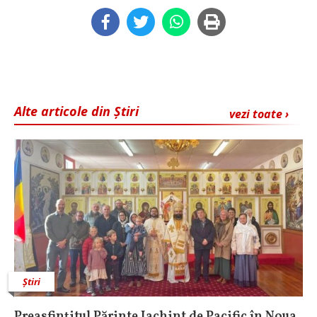
Alte articole din Știri
vezi toate ›
Știri
Preasfințitul Părinte Iachint de Pacific în Noua