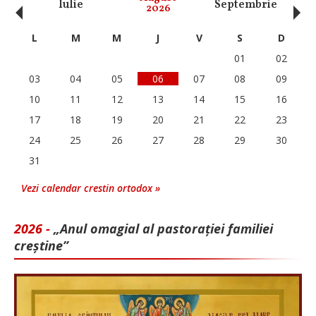
‹
›
Iulie
Septembrie
O
2026
L
M
M
J
V
S
D
01
02
03
04
05
06
07
08
09
10
11
12
13
14
15
16
17
18
19
20
21
22
23
24
25
26
27
28
29
30
31
Vezi calendar crestin ortodox »
2026 -
„Anul omagial al pastorației familiei
creștine”