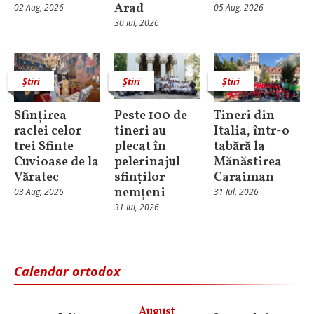
Arad
02 Aug, 2026
05 Aug, 2026
30 Iul, 2026
Știri
Știri
Știri
Sfințirea
Peste 100 de
Tineri din
raclei celor
tineri au
Italia, într-o
trei Sfinte
plecat în
tabără la
Cuvioase de la
pelerinajul
Mănăstirea
Văratec
sfinților
Caraiman
nemțeni
03 Aug, 2026
31 Iul, 2026
31 Iul, 2026
Calendar ortodox
August