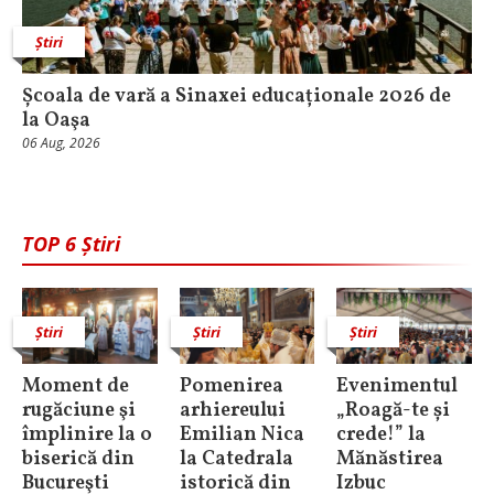
Știri
Școala de vară a Sinaxei educaționale 2026 de
la Oaşa
06 Aug, 2026
TOP 6 Știri
Știri
Știri
Știri
Moment de
Pomenirea
Evenimentul
rugăciune şi
arhiereului
„Roagă-te și
împlinire la o
Emilian Nica
crede!” la
biserică din
la Catedrala
Mănăstirea
Bucureşti
istorică din
Izbuc