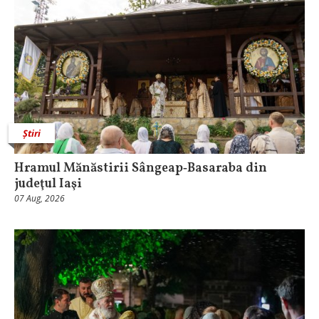
Știri
Hramul Mănăstirii Sângeap‑Basaraba din
judeţul Iaşi
07 Aug, 2026