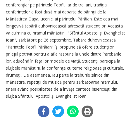
conferenţiar pe părintele Teofil, iar de trei ani, tradiţia
conferinţelor a fost dusă mai departe de părinţii de la
Mănăstirea Oaşa, ucenici ai părintelui Părăian. Este cea mai
longevivă tabără duhovnicească adresată studenţilor. Aceasta
va culmina cu hramul mănăstirii, "Sfântul Apostol şi Evanghelist
Ioan", sărbătorit pe 26 septembrie. Tabăra duhovnicească
"Părintele Teofil Părăian" îşi propune să ofere studenţilor
prilejul potrivit pentru a afla răspuns la unele dintre întrebările
lor, aducând în faţa lor modele de viaţă. Studenţii participă la
slujbele mănăstirii, la conferinţe cu teme religioase şi culturale,
drumeţii. De asemenea, iau parte la treburile zilnice din
mănăstire, repetiţii de muzică pentru sărbătoarea hramului,
tinerii având posibilitatea de a învăţa cântece bisericeşti din
slujba Sfântului Apostol şi Evanghelist Ioan.