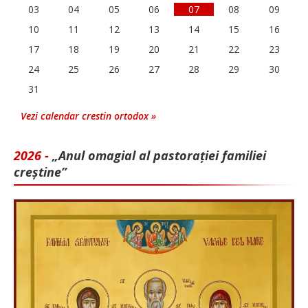
03
04
05
06
07
08
09
10
11
12
13
14
15
16
17
18
19
20
21
22
23
24
25
26
27
28
29
30
31
Vezi calendar crestin ortodox »
2026 -
„Anul omagial al pastorației familiei
creștine”