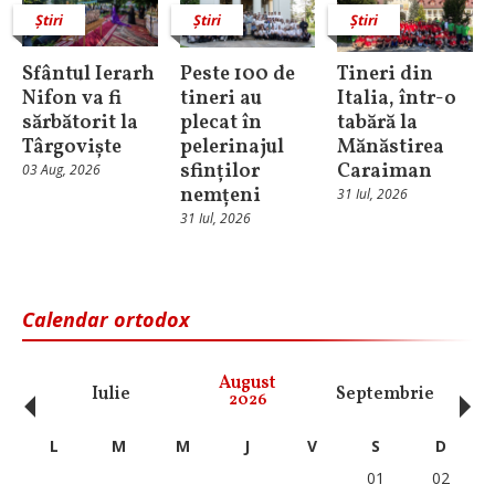
Știri
Știri
Știri
Sfântul Ierarh
Peste 100 de
Tineri din
Nifon va fi
tineri au
Italia, într-o
sărbătorit la
plecat în
tabără la
Târgoviște
pelerinajul
Mănăstirea
sfinților
Caraiman
03 Aug, 2026
nemțeni
31 Iul, 2026
31 Iul, 2026
Calendar ortodox
‹
›
August
Iulie
Septembrie
O
2026
L
M
M
J
V
S
D
01
02