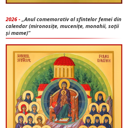
2026 -
„Anul comemorativ al sfintelor femei din
calendar (mironosițe, mu­cenițe, monahii, soții
și mame)”