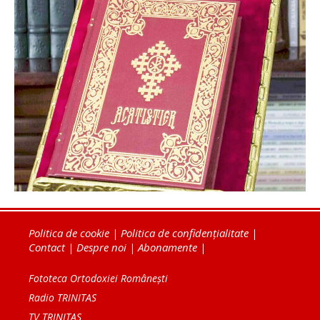
Politica de cookie
|
Politica de confidențialitate
|
Contact
|
Despre noi
|
Abonamente
|
Fototeca Ortodoxiei Românești
Radio TRINITAS
TV TRINITAS