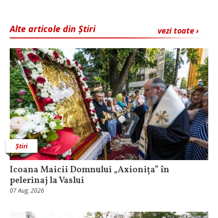
Alte articole din Știri
vezi toate ›
Știri
Icoana Maicii Domnului „Axionița” în
pelerinaj la Vaslui
07 Aug, 2026