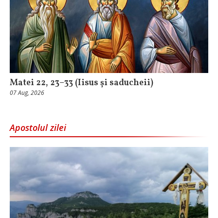
Matei 22, 23–33 (Iisus și saducheii)
07 Aug, 2026
Apostolul zilei