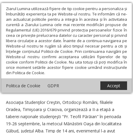
Ziarul Lumina utilizează fişiere de tip cookie pentru a personaliza și
îmbunătăți experiența ta pe Website-ul nostru. Te informăm că ne-
am actualizat politicile pentru a integra în acestea și în activitatea
curentă a Ziarului Lumina cele mai recente modificări propuse de
Regulamentul (UE) 2016/679 privind protecția persoanelor fizice în
ceea ce privește prelucrarea datelor cu caracter personal și privind
libera circulație a acestor date. Înainte de a continua navigarea pe
Website-ul nostru te rugăm să aloci timpul necesar pentru a citi și
Ziarul Lumina
›
Actualitate religioasă
›
Știri
›
Tabără „Părintele
înțelege conținutul Politicii de Cookie. Prin continuarea navigării pe
Teofil Părăian“ în judeţul Alba
Website-ul nostru confirmi acceptarea utilizării fişierelor de tip
cookie conform Politicii de Cookie. Nu uita totuși că poți modifica în
Tabără „Părintele Teofil Părăian“ în judeţul
orice moment setările acestor fişiere cookie urmând instrucțiunile
din Politica de Cookie.
Alba
Politica de Cookie
GDPR
Accept
Un articol de:
Sabin Vodă
-
24 Septembrie 2011
Asociaţia Studenţilor Creştin, Ortodocşi Români, filialele
Oradea, Timişoara şi Craiova, organizează a II-a etapă a
taberei naţionale studenţeşti "Pr. Teofil Părăian" în perioada
19-26 septembrie, la metocul Mănăstirii Oaşa din localitatea
Găbud, judeţul Alba. Timp de 14 ani, evenimentul l-a avut