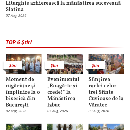
Liturghie arhierească la mănăstirea suceveană
Slatina
07 Aug, 2026
TOP 6 Știri
Știri
Știri
Știri
Moment de
Evenimentul
Sfințirea
rugăciune şi
„Roagă-te și
raclei celor
împlinire la o
crede!” la
trei Sfinte
biserică din
Mănăstirea
Cuvioase de la
Bucureşti
Izbuc
Văratec
02 Aug, 2026
05 Aug, 2026
03 Aug, 2026