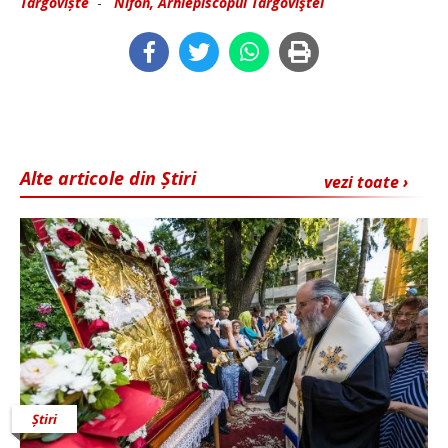
Târgoviște
-
Nifon, Arhiepiscopul Târgoviştei
Alte articole din Știri
vezi toate ›
Știri