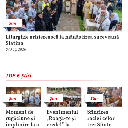
Știri
Liturghie arhierească la mănăstirea suceveană
Slatina
07 Aug, 2026
TOP 6 Știri
Știri
Știri
Știri
Moment de
Evenimentul
Sfințirea
rugăciune şi
„Roagă-te și
raclei celor
împlinire la o
crede!” la
trei Sfinte