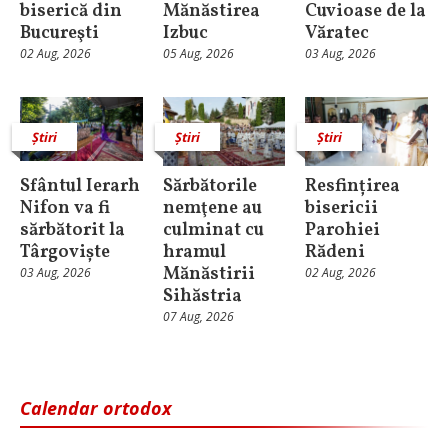
biserică din
Mănăstirea
Cuvioase de la
Bucureşti
Izbuc
Văratec
02 Aug, 2026
05 Aug, 2026
03 Aug, 2026
Știri
Știri
Știri
Sfântul Ierarh
Sărbătorile
Resfințirea
Nifon va fi
nemţene au
bisericii
sărbătorit la
culminat cu
Parohiei
Târgoviște
hramul
Rădeni
Mănăstirii
03 Aug, 2026
02 Aug, 2026
Sihăstria
07 Aug, 2026
Calendar ortodox