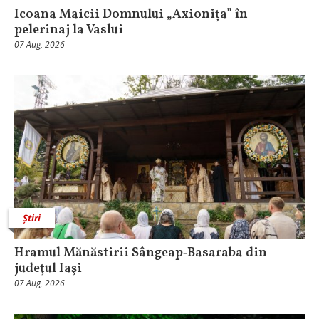
Icoana Maicii Domnului „Axionița” în
pelerinaj la Vaslui
07 Aug, 2026
Știri
Hramul Mănăstirii Sângeap‑Basaraba din
judeţul Iaşi
07 Aug, 2026