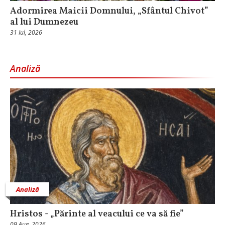
Adormirea Maicii Domnului, „Sfântul Chivot”
al lui Dumnezeu
31 Iul, 2026
Analiză
Analiză
Hristos - „Părinte al veacului ce va să fie”
09 Aug, 2026