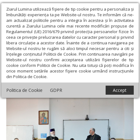
Ziarul Lumina utilizează fişiere de tip cookie pentru a personaliza și
îmbunătăți experiența ta pe Website-ul nostru. Te informăm că ne-
am actualizat politicile pentru a integra în acestea și în activitatea
curentă a Ziarului Lumina cele mai recente modificări propuse de
Regulamentul (UE) 2016/679 privind protecția persoanelor fizice în
ceea ce privește prelucrarea datelor cu caracter personal și privind
libera circulație a acestor date. Înainte de a continua navigarea pe
Website-ul nostru te rugăm să aloci timpul necesar pentru a citi și
Ziarul Lumina
›
Actualitate religioasă
›
Știri
›
Un nou director la
înțelege conținutul Politicii de Cookie. Prin continuarea navigării pe
Seminarul Teologic Ortodox din Târgoviște
Website-ul nostru confirmi acceptarea utilizării fişierelor de tip
cookie conform Politicii de Cookie. Nu uita totuși că poți modifica în
Un nou director la Seminarul Teologic
orice moment setările acestor fişiere cookie urmând instrucțiunile
din Politica de Cookie.
Ortodox din Târgoviște
Politica de Cookie
GDPR
Accept