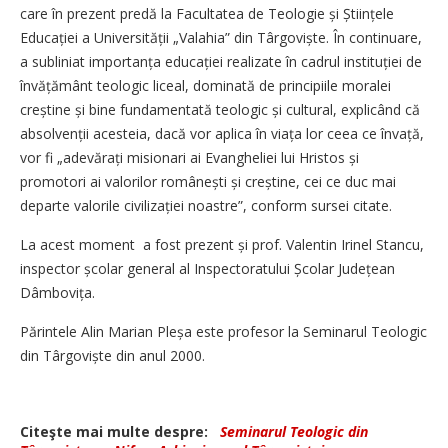
care în prezent predă la Facultatea de Teologie și Științele
Educației a Universității „Valahia” din Târgoviște. În continuare,
a subliniat importanța edu­cației realizate în cadrul insti­tuției de
învățământ teologic liceal, dominată de principiile moralei
creștine și bine fundamentată teologic și cultural, explicând că
absol­venții acesteia, dacă vor aplica în viața lor ceea ce învață,
vor fi „ade­vărați misionari ai Evangheliei lui Hristos și
promotori ai valorilor românești și creștine, cei ce duc mai
departe valorile civilizației noastre”, conform sursei citate.
La acest moment a fost prezent și prof. Valentin Irinel Stancu,
inspector școlar general al Inspectoratului Școlar Județean
Dâmbovița.
Părintele Alin Marian Pleșa este profesor la Seminarul Teologic
din Târgoviște din anul 2000.
Citeşte mai multe despre:
Seminarul Teologic din