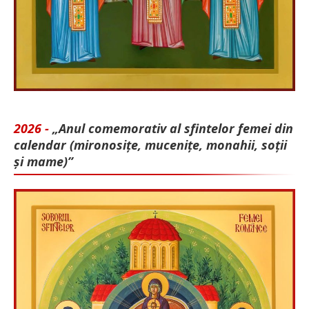
2026 -
„Anul comemorativ al sfintelor femei din
calendar (mironosițe, mu­cenițe, monahii, soții
și mame)”