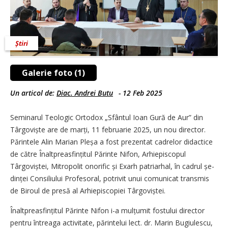
Știri
Galerie foto (1)
Un articol de:
Diac. Andrei Butu
-
12 Feb 2025
Seminarul Teologic Ortodox „Sfântul Ioan Gură de Aur” din
Târgoviște are de marți, 11 februarie 2025, un nou director.
Părintele Alin Marian Pleșa a fost prezentat cadrelor didactice
de către Înalt­prea­sfințitul Părinte Nifon, Arhi­episcopul
Târgoviștei, Mitropolit onorific și Exarh patriarhal, în cadrul șe­
dinței Consiliului Profesoral, potrivit unui comunicat transmis
de Biroul de presă al Arhi­episcopiei Târgo­viș­tei.
Înaltpreasfințitul Părinte Nifon i-a mulțumit fostului director
pentru întreaga activitate, părintelui lect. dr. Marin Bugiulescu,