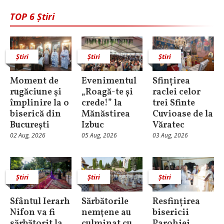
TOP 6 Știri
Știri
Știri
Știri
Moment de
Evenimentul
Sfințirea
rugăciune şi
„Roagă-te și
raclei celor
împlinire la o
crede!” la
trei Sfinte
biserică din
Mănăstirea
Cuvioase de la
Bucureşti
Izbuc
Văratec
02 Aug, 2026
05 Aug, 2026
03 Aug, 2026
Știri
Știri
Știri
Sfântul Ierarh
Sărbătorile
Resfințirea
Nifon va fi
nemţene au
bisericii
sărbătorit la
culminat cu
Parohiei