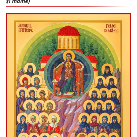
și mame)”