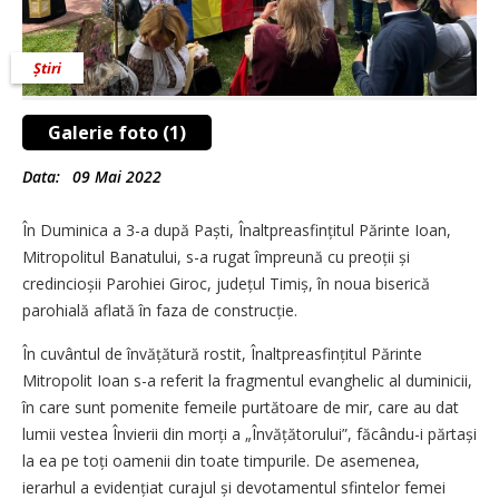
Știri
Galerie foto (1)
Data:
09 Mai 2022
În Duminica a 3-a după Paști, Înaltpreasfințitul Părinte Ioan,
Mitropolitul Banatului, s-a rugat împreună cu preoții și
credincioșii Parohiei Giroc, județul Timiș, în noua biserică
parohială aflată în faza de construcție.
În cuvântul de învățătură rostit, Înaltpreasfințitul Părinte
Mitropolit Ioan s-a referit la fragmentul evanghelic al duminicii,
în care sunt pomenite femeile purtătoare de mir, care au dat
lumii vestea Învierii din morți a „Învăță­torului”, făcându-i părtași
la ea pe toți oamenii din toate timpurile. De asemenea,
ierarhul a evidențiat curajul și devotamentul sfintelor femei