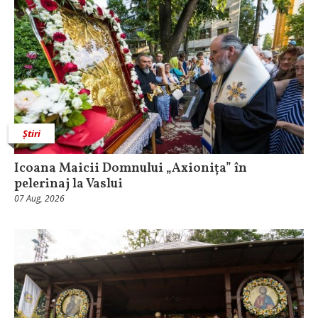
Știri
Icoana Maicii Domnului „Axionița” în
pelerinaj la Vaslui
07 Aug, 2026