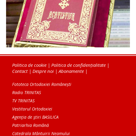
Politica de cookie
|
Politica de confidențialitate
|
Contact
|
Despre noi
|
Abonamente
|
Fototeca Ortodoxiei Românești
Radio TRINITAS
TV TRINITAS
Vestitorul Ortodoxiei
Agenţia de ştiri BASILICA
Patriarhia Română
Catedrala Mântuirii Neamului