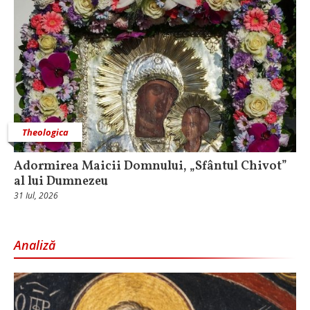
Theologica
Adormirea Maicii Domnului, „Sfântul Chivot”
al lui Dumnezeu
31 Iul, 2026
Analiză