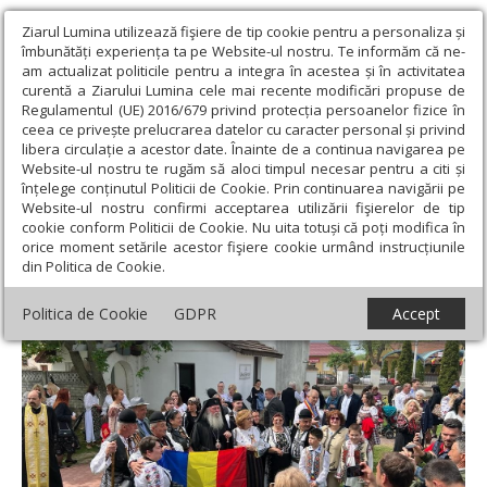
Ziarul Lumina utilizează fişiere de tip cookie pentru a personaliza și
îmbunătăți experiența ta pe Website-ul nostru. Te informăm că ne-
am actualizat politicile pentru a integra în acestea și în activitatea
curentă a Ziarului Lumina cele mai recente modificări propuse de
Regulamentul (UE) 2016/679 privind protecția persoanelor fizice în
ceea ce privește prelucrarea datelor cu caracter personal și privind
libera circulație a acestor date. Înainte de a continua navigarea pe
Website-ul nostru te rugăm să aloci timpul necesar pentru a citi și
Ziarul Lumina
›
Actualitate religioasă
›
Știri
›
Vizită arhierească
înțelege conținutul Politicii de Cookie. Prin continuarea navigării pe
într-o parohie dinamică din județul Timiș
Website-ul nostru confirmi acceptarea utilizării fişierelor de tip
cookie conform Politicii de Cookie. Nu uita totuși că poți modifica în
Vizită arhierească într-o parohie dinamică
orice moment setările acestor fişiere cookie urmând instrucțiunile
din Politica de Cookie.
din județul Timiș
Politica de Cookie
GDPR
Accept