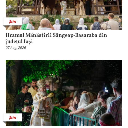
Știri
Hramul Mănăstirii Sângeap‑Basaraba din
judeţul Iaşi
07 Aug, 2026
Știri