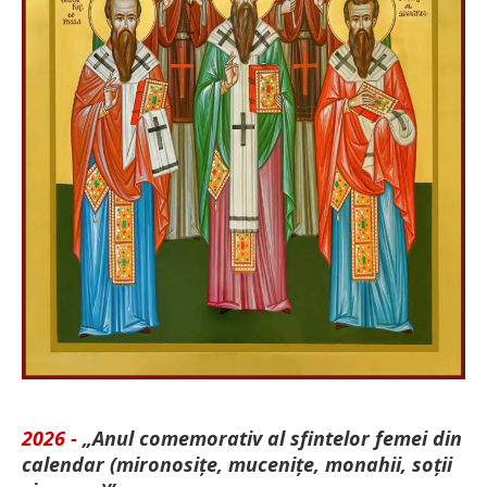
2026 -
„Anul comemorativ al sfintelor femei din
calendar (mironosițe, mu­cenițe, monahii, soții