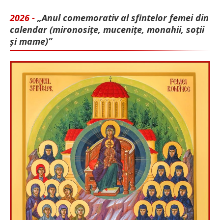
2026 -
„Anul comemorativ al sfintelor femei din
calendar (mironosițe, mu­cenițe, monahii, soții
și mame)”