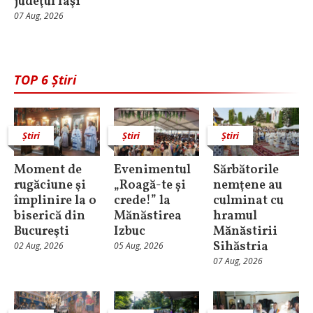
judeţul Iaşi
07 Aug, 2026
TOP 6 Știri
Știri
Știri
Știri
Moment de
Evenimentul
Sărbătorile
rugăciune şi
„Roagă-te și
nemţene au
împlinire la o
crede!” la
culminat cu
biserică din
Mănăstirea
hramul
Bucureşti
Izbuc
Mănăstirii
Sihăstria
02 Aug, 2026
05 Aug, 2026
07 Aug, 2026