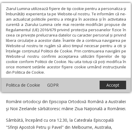
Ziarul Lumina utilizează fişiere de tip cookie pentru a personaliza și
îmbunătăți experiența ta pe Website-ul nostru. Te informăm că ne-
am actualizat politicile pentru a integra în acestea și în activitatea
curentă a Ziarului Lumina cele mai recente modificări propuse de
Regulamentul (UE) 2016/679 privind protecția persoanelor fizice în
ceea ce privește prelucrarea datelor cu caracter personal și privind
libera circulație a acestor date. Înainte de a continua navigarea pe
Website-ul nostru te rugăm să aloci timpul necesar pentru a citi și
Ziarul Lumina
›
Actualitate religioasă
›
Știri
›
Ziua Naţională a
înțelege conținutul Politicii de Cookie. Prin continuarea navigării pe
României, sărbătorită la Melbourne
Website-ul nostru confirmi acceptarea utilizării fişierelor de tip
cookie conform Politicii de Cookie. Nu uita totuși că poți modifica în
Ziua Naţională a României, sărbătorită la
orice moment setările acestor fişiere cookie urmând instrucțiunile
din Politica de Cookie.
Melbourne
Politica de Cookie
GDPR
Accept
Data:
03 Decembrie 2010
Românii ortodocşi din Episcopia Ortodoxă Română a Australiei
şi Noii Zeelande sărbătoresc mâine Ziua Naţională a României.
Sâmbătă, începând cu ora 12.30, la Catedrala Episcopală
"Sfinţii Apostoli Petru şi Pavel" din Melbourne, Australia,