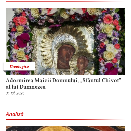
Theologica
Adormirea Maicii Domnului, „Sfântul Chivot”
al lui Dumnezeu
31 Iul, 2026
Analiză