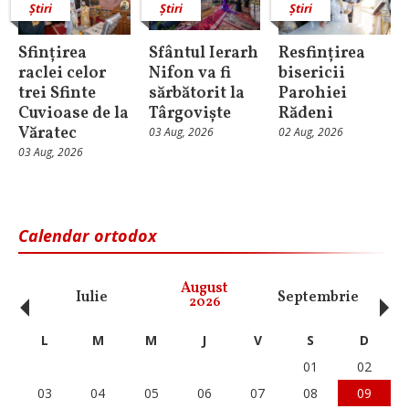
Știri
Știri
Știri
Sfințirea
Sfântul Ierarh
Resfințirea
raclei celor
Nifon va fi
bisericii
trei Sfinte
sărbătorit la
Parohiei
Cuvioase de la
Târgoviște
Rădeni
Văratec
03 Aug, 2026
02 Aug, 2026
03 Aug, 2026
Calendar ortodox
‹
›
August
Iulie
Septembrie
O
2026
L
M
M
J
V
S
D
01
02
03
04
05
06
07
08
09