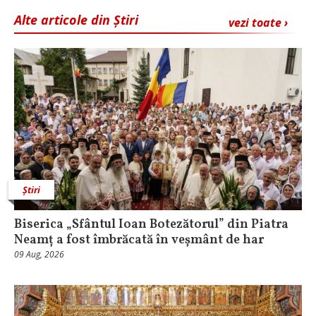
Alte articole din Știri
vezi toate ›
Știri
Biserica „Sfântul Ioan Botezătorul” din Piatra
Neamț a fost îmbrăcată în veșmânt de har
09 Aug, 2026