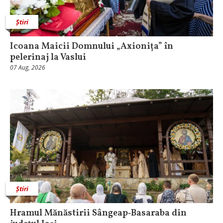
Știri
Icoana Maicii Domnului „Axionița” în
pelerinaj la Vaslui
07 Aug, 2026
Știri
Hramul Mănăstirii Sângeap‑Basaraba din