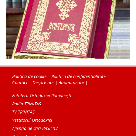
Politica de cookie
|
Politica de confidențialitate
|
Contact
|
Despre noi
|
Abonamente
|
Fototeca Ortodoxiei Românești
Radio TRINITAS
TV TRINITAS
Vestitorul Ortodoxiei
Agenţia de ştiri BASILICA