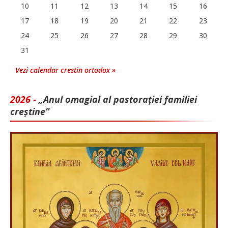
10
11
12
13
14
15
16
17
18
19
20
21
22
23
24
25
26
27
28
29
30
31
Vezi calendar crestin ortodox »
2026 -
„Anul omagial al pastorației familiei
creștine”