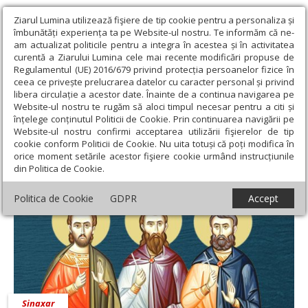
Ziarul Lumina utilizează fişiere de tip cookie pentru a personaliza și
îmbunătăți experiența ta pe Website-ul nostru. Te informăm că ne-
am actualizat politicile pentru a integra în acestea și în activitatea
curentă a Ziarului Lumina cele mai recente modificări propuse de
Regulamentul (UE) 2016/679 privind protecția persoanelor fizice în
ceea ce privește prelucrarea datelor cu caracter personal și privind
libera circulație a acestor date. Înainte de a continua navigarea pe
Website-ul nostru te rugăm să aloci timpul necesar pentru a citi și
Ziarul Lumina
›
28 aprilie 2020 - Articole asociate
înțelege conținutul Politicii de Cookie. Prin continuarea navigării pe
28 aprilie 2020 - Articole asociate
Website-ul nostru confirmi acceptarea utilizării fişierelor de tip
cookie conform Politicii de Cookie. Nu uita totuși că poți modifica în
orice moment setările acestor fişiere cookie urmând instrucțiunile
din Politica de Cookie.
Politica de Cookie
GDPR
Accept
Sinaxar