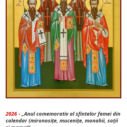
2026 -
„Anul comemorativ al sfintelor femei din
calendar (mironosițe, mu­cenițe, monahii, soții