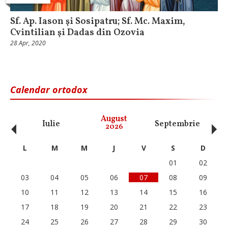
Sf. Ap. Iason şi Sosipatru; Sf. Mc. Maxim,
Cvintilian şi Dadas din Ozovia
28 Apr, 2020
Calendar ortodox
‹
›
August
Iulie
Septembrie
O
2026
L
M
M
J
V
S
D
01
02
03
04
05
06
07
08
09
10
11
12
13
14
15
16
17
18
19
20
21
22
23
24
25
26
27
28
29
30