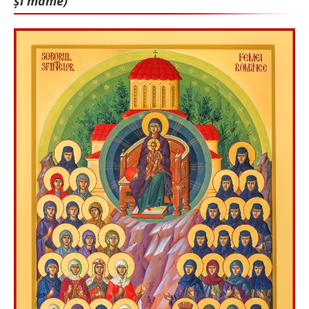
și mame)”