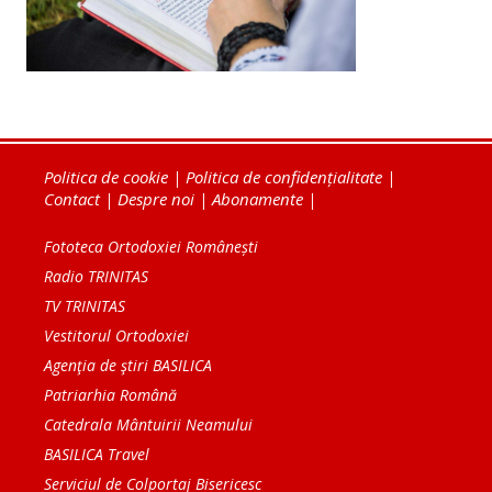
Politica de cookie
|
Politica de confidențialitate
|
Contact
|
Despre noi
|
Abonamente
|
Fototeca Ortodoxiei Românești
Radio TRINITAS
TV TRINITAS
Vestitorul Ortodoxiei
Agenţia de ştiri BASILICA
Patriarhia Română
Catedrala Mântuirii Neamului
BASILICA Travel
Serviciul de Colportaj Bisericesc