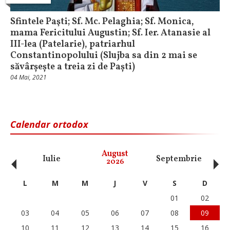
Sfintele Paşti; Sf. Mc. Pelaghia; Sf. Monica,
mama Fericitului Augustin; Sf. Ier. Atanasie al
III-lea (Patelarie), patriarhul
Constantinopolului (Slujba sa din 2 mai se
săvârșește a treia zi de Paști)
04 Mai, 2021
Calendar ortodox
‹
›
August
Iulie
Septembrie
O
2026
L
M
M
J
V
S
D
01
02
03
04
05
06
07
08
09
10
11
12
13
14
15
16