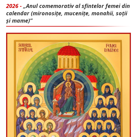
2026 -
„Anul comemorativ al sfintelor femei din
calendar (mironosițe, mu­cenițe, monahii, soții
și mame)”