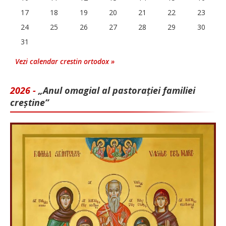
17
18
19
20
21
22
23
24
25
26
27
28
29
30
31
Vezi calendar crestin ortodox »
2026 -
„Anul omagial al pastorației familiei
creștine”