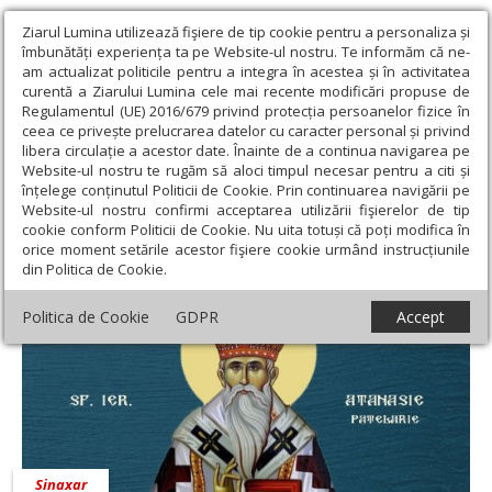
Ziarul Lumina utilizează fişiere de tip cookie pentru a personaliza și
îmbunătăți experiența ta pe Website-ul nostru. Te informăm că ne-
am actualizat politicile pentru a integra în acestea și în activitatea
curentă a Ziarului Lumina cele mai recente modificări propuse de
Regulamentul (UE) 2016/679 privind protecția persoanelor fizice în
ceea ce privește prelucrarea datelor cu caracter personal și privind
libera circulație a acestor date. Înainte de a continua navigarea pe
Website-ul nostru te rugăm să aloci timpul necesar pentru a citi și
Ziarul Lumina
›
4 mai 2020 - Articole asociate
înțelege conținutul Politicii de Cookie. Prin continuarea navigării pe
4 mai 2020 - Articole asociate
Website-ul nostru confirmi acceptarea utilizării fişierelor de tip
cookie conform Politicii de Cookie. Nu uita totuși că poți modifica în
orice moment setările acestor fişiere cookie urmând instrucțiunile
din Politica de Cookie.
Politica de Cookie
GDPR
Accept
Sinaxar