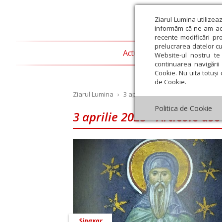
Ziarul Lumina utilizea
informăm că ne-am actu
recente modificări pr
prelucrarea datelor cu
Actualitate religioasă
T
Website-ul nostru te 
continuarea navigării 
Cookie. Nu uita totuși 
de Cookie.
Ziarul Lumina
›
3 aprilie 2025 - Articole asociate
Politica de Cookie
3 aprilie 2025 - Articole as
st
Septembrie
Octombrie
Noiembrie
Decembrie
Ianuar
Sinaxar