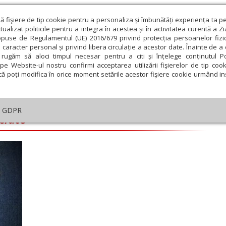
ză fişiere de tip cookie pentru a personaliza și îmbunătăți experiența ta p
alizat politicile pentru a integra în acestea și în activitatea curentă a Z
opuse de Regulamentul (UE) 2016/679 privind protecția persoanelor fizi
 caracter personal și privind libera circulație a acestor date. Înainte de 
eologie și spiritualitate
Educaţie și Cultură
Societate
rugăm să aloci timpul necesar pentru a citi și înțelege conținutul Pol
pe Website-ul nostru confirmi acceptarea utilizării fişierelor de tip cook
că poți modifica în orice moment setările acestor fişiere cookie urmând ins
GDPR
ociate
ie
Februarie
Martie
Aprilie
Mai
Iunie