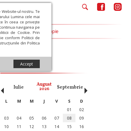
e Website-ul nostru. Te
iarului Lumina cele mai
ce în ceea ce privește
a continua navigarea pe
Opinii
Filantropie
iticii de Cookie. Prin
ie conform Politicii de
trucțiunile din Politica
Accept
Calendar ortodox
‹
›
August
Iulie
Septembrie
Octombrie
Noiembri
2026
L
M
M
J
V
S
D
01
02
03
04
05
06
07
08
09
10
11
12
13
14
15
16