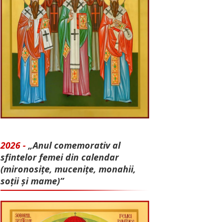
2026 -
„Anul comemorativ al
sfintelor femei din calendar
(mironosițe, mu­cenițe, monahii,
soții și mame)”