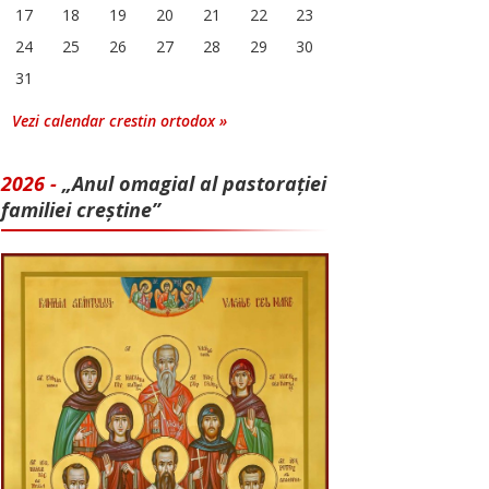
17
18
19
20
21
22
23
24
25
26
27
28
29
30
31
Vezi calendar crestin ortodox »
2026 -
„Anul omagial al pastorației
familiei creștine”