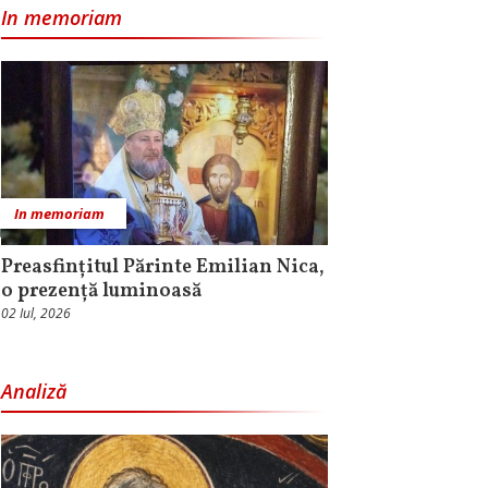
In memoriam
In memoriam
Preasfințitul Părinte Emilian Nica,
o prezență luminoasă
02 Iul, 2026
Analiză