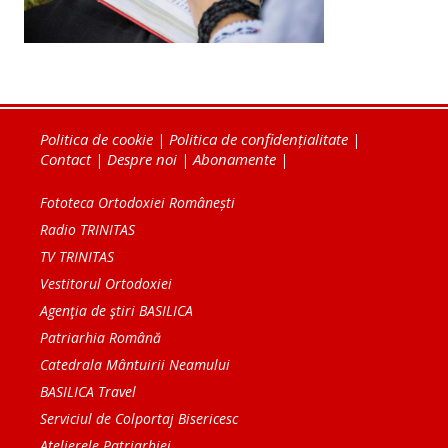
Politica de cookie
|
Politica de confidențialitate
|
Contact
|
Despre noi
|
Abonamente
|
Fototeca Ortodoxiei Românești
Radio TRINITAS
TV TRINITAS
Vestitorul Ortodoxiei
Agenţia de ştiri BASILICA
Patriarhia Română
Catedrala Mântuirii Neamului
BASILICA Travel
Serviciul de Colportaj Bisericesc
Atelierele Patriarhiei