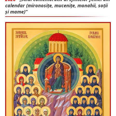
calendar (mironosițe, mu­cenițe, monahii, soții
și mame)”