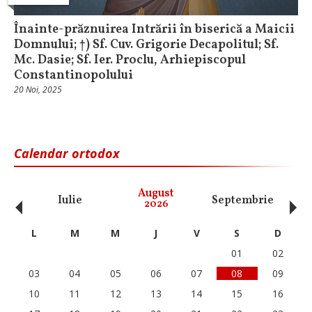
Înainte-prăznuirea Intrării în biserică a Maicii
Domnului; †) Sf. Cuv. Grigorie Decapolitul; Sf.
Mc. Dasie; Sf. Ier. Proclu, Arhiepiscopul
Constantinopolului
20 Noi, 2025
Calendar ortodox
‹
›
August
Iulie
Septembrie
O
2026
L
M
M
J
V
S
D
01
02
03
04
05
06
07
08
09
10
11
12
13
14
15
16