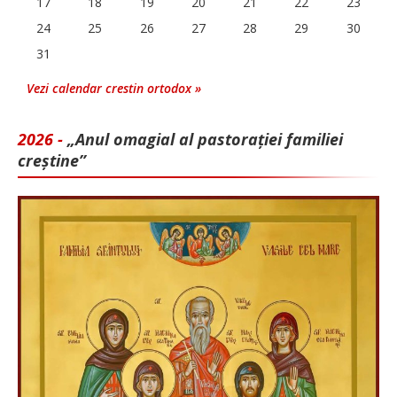
17
18
19
20
21
22
23
24
25
26
27
28
29
30
31
Vezi calendar crestin ortodox »
2026 -
„Anul omagial al pastorației familiei
creștine”