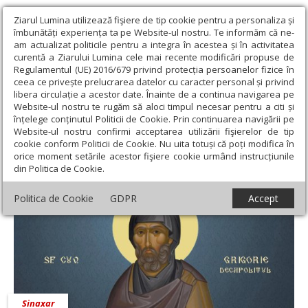
Ziarul Lumina utilizează fişiere de tip cookie pentru a personaliza și
îmbunătăți experiența ta pe Website-ul nostru. Te informăm că ne-
am actualizat politicile pentru a integra în acestea și în activitatea
curentă a Ziarului Lumina cele mai recente modificări propuse de
Regulamentul (UE) 2016/679 privind protecția persoanelor fizice în
ceea ce privește prelucrarea datelor cu caracter personal și privind
libera circulație a acestor date. Înainte de a continua navigarea pe
Website-ul nostru te rugăm să aloci timpul necesar pentru a citi și
Ziarul Lumina
›
20 noiembrie 2025 - Articole asociate
înțelege conținutul Politicii de Cookie. Prin continuarea navigării pe
20 noiembrie 2025 - Articole asociate
Website-ul nostru confirmi acceptarea utilizării fişierelor de tip
cookie conform Politicii de Cookie. Nu uita totuși că poți modifica în
orice moment setările acestor fişiere cookie urmând instrucțiunile
din Politica de Cookie.
Politica de Cookie
GDPR
Accept
Sinaxar