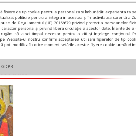
ză fişiere de tip cookie pentru a personaliza și îmbunătăți experiența ta p
alizat politicile pentru a integra în acestea și în activitatea curentă a Z
opuse de Regulamentul (UE) 2016/679 privind protecția persoanelor fizi
 caracter personal și privind libera circulație a acestor date. Înainte de 
eologie și spiritualitate
Educaţie și Cultură
Societate
rugăm să aloci timpul necesar pentru a citi și înțelege conținutul Pol
pe Website-ul nostru confirmi acceptarea utilizării fişierelor de tip cook
că poți modifica în orice moment setările acestor fişiere cookie urmând ins
ate
GDPR
 asociate
ie
Februarie
Martie
Aprilie
Mai
Iunie