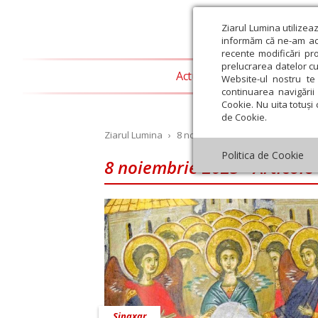
Ziarul Lumina utilizea
informăm că ne-am actu
recente modificări pr
prelucrarea datelor cu
Actualitate religioasă
T
Website-ul nostru te 
continuarea navigării 
Cookie. Nu uita totuși 
de Cookie.
Ziarul Lumina
›
8 noiembrie 2025 - Articole asoci
Politica de Cookie
8 noiembrie 2025 - Articole
st
Septembrie
Octombrie
Noiembrie
Decembrie
Ianuar
Sinaxar